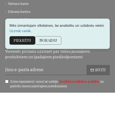
Vietnes karte
Dāvanu kartes
Personalizēšana
Mēs izmantojam sīkdatnes, lai analizētu un uzlabotu vietni.
Klientu apkalpošana
.
Uzzināt vairāk
PIEKRĪTU
NORAIDU
JAUNUMI!
Vienmēr pirmais uzziniet par mūsu jaunajiem
produktiem un īpašajiem piedāvājumiem!
SŪTĪT
Konfidencialitātes politika
Esmu iepazinies(-usies) ar sadaļu
un
piekrītu visiem minētajiem noteikumiem
Autortiesības © 2004-2025 Eric Lasko. Visas tiesības aizsargātas.