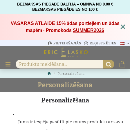
BEZMAKSAS PIEGĀDE BALTIJĀ – OMNIVA NO 0.00 €
BEZMAKSAS PIEGĀDE ES NO 100 €
VASARAS ATLAIDE 15%
ādas portfeļiem un ādas
×
mapēm · Promokods
SUMMER2026
PIETEIKŠANĀS
REĢISTRĒTIES
Personalizēšana
Personalizēšana
Personalizēšana
Jums ir iespēja pasūtīt pie mums produktu ar savu