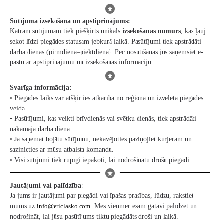
Sūtījuma izsekošana un apstiprinājums:
Katram sūtījumam tiek piešķirts unikāls
izsekošanas numurs
, kas ļauj
sekot līdzi piegādes statusam jebkurā laikā. Pasūtījumi tiek apstrādāti
darba dienās (pirmdiena–piektdiena). Pēc nosūtīšanas jūs saņemsiet e-
pastu ar apstiprinājumu un izsekošanas informāciju.
Svarīga informācija:
• Piegādes laiks var atšķirties atkarībā no reģiona un izvēlētā piegādes
veida.
• Pasūtījumi, kas veikti brīvdienās vai svētku dienās, tiek apstrādāti
nākamajā darba dienā.
• Ja saņemat bojātu sūtījumu, nekavējoties paziņojiet kurjeram un
sazinieties ar mūsu atbalsta komandu.
• Visi sūtījumi tiek rūpīgi iepakoti, lai nodrošinātu drošu piegādi.
Jautājumi vai palīdzība:
Ja jums ir jautājumi par piegādi vai īpašas prasības, lūdzu, rakstiet
mums uz
info@ericlasko.com
. Mēs vienmēr esam gatavi palīdzēt un
nodrošināt, lai jūsu pasūtījums tiktu piegādāts droši un laikā.