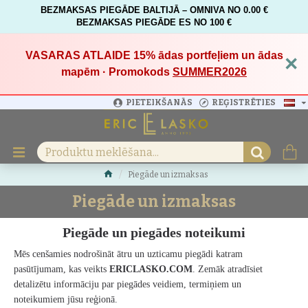
BEZMAKSAS PIEGĀDE BALTIJĀ – OMNIVA NO 0.00 €
BEZMAKSAS PIEGĀDE ES NO 100 €
VASARAS ATLAIDE 15%
ādas portfeļiem un ādas
×
mapēm · Promokods
SUMMER2026
PIETEIKŠANĀS
REĢISTRĒTIES
Piegāde un izmaksas
Piegāde un izmaksas
Piegāde un piegādes noteikumi
Mēs cenšamies nodrošināt ātru un uzticamu piegādi katram
pasūtījumam, kas veikts
ERICLASKO.COM
. Zemāk atradīsiet
detalizētu informāciju par piegādes veidiem, termiņiem un
noteikumiem jūsu reģionā.