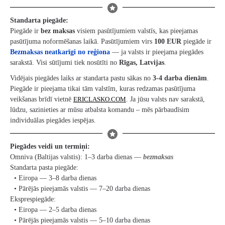
Standarta piegāde:
Piegāde ir
bez maksas
visiem pasūtījumiem valstīs, kas pieejamas
pasūtījuma noformēšanas laikā. Pasūtījumiem virs
100 EUR
piegāde ir
Bezmaksas neatkarīgi no reģiona
— ja valsts ir pieejama piegādes
sarakstā. Visi sūtījumi tiek nosūtīti no
Rīgas, Latvijas
.
Vidējais piegādes laiks ar standarta pastu sākas no
3-4
darba dienām
.
Piegāde ir pieejama tikai tām valstīm, kuras redzamas pasūtījuma
veikšanas brīdī vietnē
ERICLASKO.COM
. Ja jūsu valsts nav sarakstā,
lūdzu, sazinieties ar mūsu atbalsta komandu – mēs pārbaudīsim
individuālas piegādes iespējas.
Piegādes veidi un termiņi:
Omniva (Baltijas valstis): 1–3 darba dienas —
bezmaksas
Standarta pasta piegāde:
• Eiropa — 3–8 darba dienas
• Pārējās pieejamās valstis — 7–20 darba dienas
Eksprespiegāde:
• Eiropa — 2–5 darba dienas
• Pārējās pieejamās valstis — 5–10 darba dienas