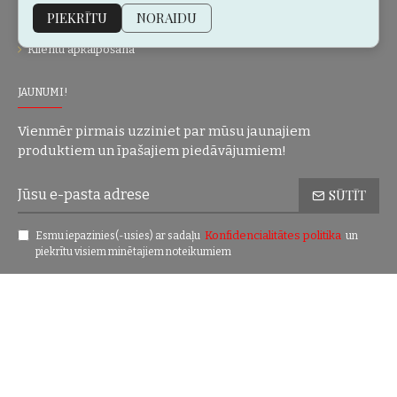
PIEKRĪTU
NORAIDU
Personalizēšana
Klientu apkalpošana
JAUNUMI!
Vienmēr pirmais uzziniet par mūsu jaunajiem
produktiem un īpašajiem piedāvājumiem!
SŪTĪT
Konfidencialitātes politika
Esmu iepazinies(-usies) ar sadaļu
un
piekrītu visiem minētajiem noteikumiem
Autortiesības © 2004-2025 Eric Lasko. Visas tiesības aizsargātas.