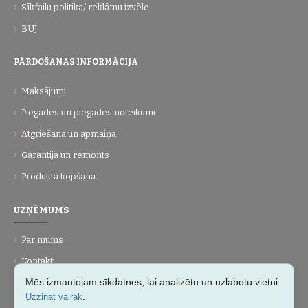
Sīkfailu politika/ reklāmu izvēle
BUJ
PĀRDOŠANAS INFORMĀCIJA
Maksājumi
Piegādes un piegādes noteikumi
Atgriešana un apmaiņa
Garantija un remonts
Produkta kopšana
UZŅĒMUMS
Par mums
Kontakti
Mēs izmantojam sīkdatnes, lai analizētu un uzlabotu vietni.
Vietnes karte
.
Uzzināt vairāk
Dāvanu kartes