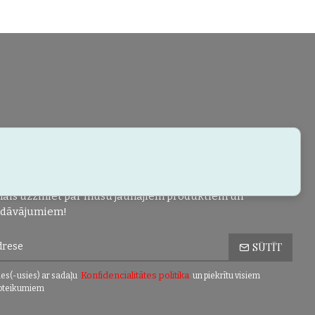
ais uzziniet par mūsu jaunajiem produktiem un
edāvājumiem!
SŪTĪT
Konfidencialitātes politika
es(-usies) ar sadaļu
un piekrītu visiem
oteikumiem