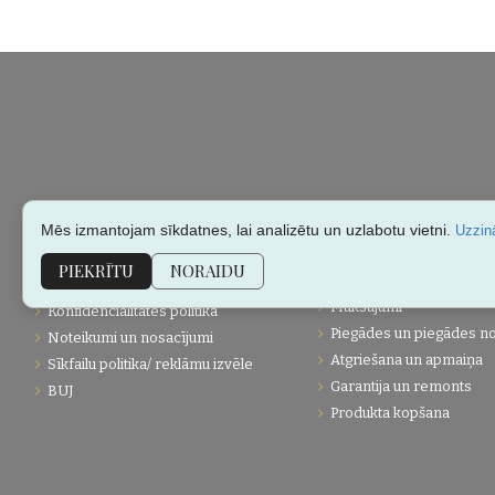
Mēs izmantojam sīkdatnes, lai analizētu un uzlabotu vietni.
Uzzinā
KLIENTU APKALPOŠANA
PĀRDOŠANAS INFORMĀC
PIEKRĪTU
NORAIDU
Maksājumi
Konfidencialitātes politika
Piegādes un piegādes n
Noteikumi un nosacījumi
Atgriešana un apmaiņa
Sīkfailu politika/ reklāmu izvēle
Garantija un remonts
BUJ
Produkta kopšana