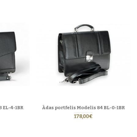
ida ražojumiem, mūsu portfeļi tiek darināti nelielā darbnīcā Rīgā,
i.
asko
pieejami dažādos izmēros un formās — no plāniem dokumentu mapēm
raksturu.
īriet ar mīkstu kokvilnas drānu un izvairieties no ķīmiskiem tīrīšanas
amirkst, ļaujiet tam dabiski izžūt istabas temperatūrā, neizmantojot siltuma
3 EL-4-1BR
Ādas portfelis Modelis 84 BL-0-1BR
pvieno funkcionalitāti, skaistumu un meistarību — īsta cieņas un gaumes
178,00€