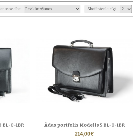
izskatu un ilgstošu lietojamību.
anas secība:
Skatīt vienlaicīgi:
 unikāls — ar savu faktūru un krāsas niansēm.
klasisku un profesionālu stilu.
rnam profesionālim, kurš novērtē stilu un funkcionalitāti.
8 BL-0-1BR
Ādas portfelis Modelis 5 BL-0-1BR
214,00€