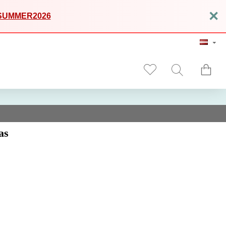
×
SUMMER2026
as
ortfelis
ir izgatavots no augstākās kvalitātes pilngraudu ādas, nodrošinot
alitāti. Saskaņojiet portfeli ar
ādas jostām
,
somas
,
makiem
,
mapēm
vai
mantojam tikai pilngraudu dabīgo ādu — izturīgu, taču elastīgu, ar bagātīgu