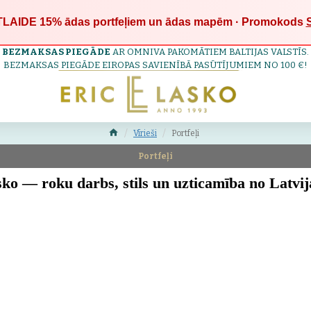
LAIDE 15%
ādas portfeļiem un ādas mapēm · Promokods
BEZMAKSAS PIEGĀDE
AR OMNIVA PAKOMĀTIEM BALTIJAS VALSTĪS.
BEZMAKSAS PIEGĀDE EIROPAS SAVIENĪBĀ PASŪTĪJUMIEM NO 100 €!
Vīrieši
Portfeļi
Portfeļi
sko — roku darbs, stils un uzticamība no Latvij
dienai, darbam un ceļošanai.
 roku darbs, kas apvieno kvalitāti, izturību un elegantu dizainu. Katrs
ādas p
iznesam, ceļojumiem un ikdienai — tie piešķir jūsu tēlam pārliecību un profesion
atvijas
īgā, pieredzējušu amatnieku darbnīcā, izmantojot tradicionālās metodes. Mēs iz