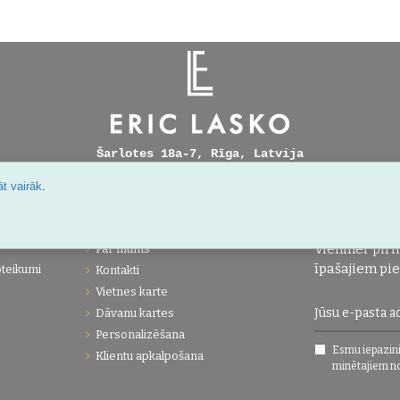
Šarlotes 18a-7, Rīga, Latvija
.
t vairāk
IJA
UZŅĒMUMS
JAUNUMI!
Vienmēr pirm
Par mums
īpašajiem pi
oteikumi
Kontakti
Vietnes karte
Dāvanu kartes
Personalizēšana
Esmu iepazini
Klientu apkalpošana
minētajiem n