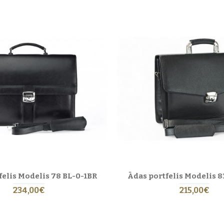
·
Ceļojumu somas
·
Mapes
as portfeļiem
pašus?
raudu dabīgās ādas
— visizturīgākā un dabiskākā ādas slāņa. Atšķirībā no masve
un metāla furnitūra tiek pielāgotas, lai nodrošinātu maksimālu ērtību un eleganc
ajadzībām — dokumentiem, klēpjdatoram vai planšetdatoram.
Ādas portfeļi Eric L
ngraudu āda ar laiku pielāgojas jūsu lietošanas paradumiem, iegūstot individuālu 
zglabājiet portfeli sausā vietā, prom no mitruma un tiešiem saules stariem. Not
itrālu
ādas kopšanas balzamu
, lai atjaunotu spīdumu un elastību. Ja portfelis s
i dāvanai?
felis Modelis 78 BL-0-1BR
Ādas portfelis Modelis 8
nesa cilvēkam, absolventam vai jebkuram, kurš novērtē kvalitāti un stilu. Tas a
234,00€
215,00€