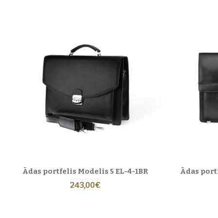
Ātrās saites:
Somas
·
Rokassomas
·
Maki
·
Jostas
Biežāk uzdotie jautājumi par ād
Kas padara Eric Lasko portfeļus ī
Katrs portfelis ir roku darbs, izgatavots no
pilng
pievēršot uzmanību katrai detaļai. Šuves, oderes 
Kā izvēlēties īsto portfeli?
Izvēlieties modeli, kas atbilst jūsu ikdienas v
līdz ietilpīgiem portfeļiem ar rāvējslēdzēju. Pil
Kā kopt ādas portfeli?
Pareiza kopšana nodrošina ilgstošu lietojamību. U
līdzekļiem. Ik pēc dažiem mēnešiem uzklājiet ne
avotus.
Vai Eric Lasko portfeļi ir piemērot
Ādas portfelis Modelis 5 EL-4-1BR
Ādas port
Jā,
roku darbs ādas portfelis
ir ideāla dāvana biz
243,00€
izpausme.