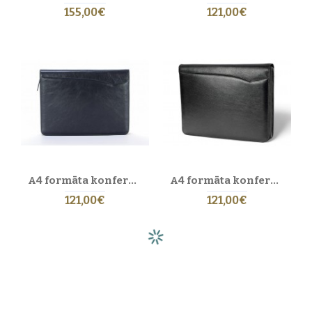
155,00€
121,00€
A4 formāta konferenču mape ar rāvējslēdzēju no īstas ādas. 24 BL-0-1F
A4 formāta konferenču mape ar rāvējslēdzēju no īstas ādas. 24 EL-4-1F
121,00€
121,00€