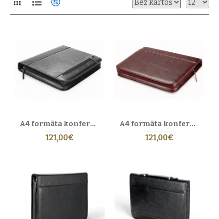
Atklājiet
Eric Lasko sieviešu ādas mapes
— roku darbs Latvijā, kas
apvieno funkcionalitāti un eleganci. Katrs
dokumentu turētājs
ir
izgatavots no augstākās kvalitātes pilngraudu dabīgās ādas, nodrošinot
ilgmūžību, izsmalcinātu dizainu un profesionālu izskatu. Piemērots
darbam, biznesa tikšanām vai stilīgam ikdienas lietojumam. Saskaņojiet
ar
rokassomām
,
sieviešu somām
,
makiem
,
portfeļiem
vai
ceļojumu somām
.
Roku darbs un īsta āda no Latvijas
Katrs izstrādājums tiek rūpīgi darināts
Eric Lasko
darbnīcā Rīgā,
ievērojot augstākos kvalitātes standartus. Dabīgā pilngraudu āda piešķir
A4 formāta konferenču mape ar rāvējslēdzēju no īstas ādas. 19 BL-0-1F
A4 formāta konferenču mape ar rāvējslēdzēju no īstas ādas. 19 BL-0-2F
mapēm noturību un dabisku tekstūru, kas ar laiku kļūst vēl elegantāka.
121,00€
121,00€
Izvēloties Eric Lasko, jūs atbalstāt autentisku
Latvijas ādas amatniecību
un ilgtspējīgu ražošanu.
Materiāli un dizains
AUGSTĀKĀS KVALITĀTES PILNGRAUDU ĀDA
Pilngraudu āda ar dabīgu faktūru un patīkamu pieskārienu nodrošina
izturību un izsmalcinātu izskatu — tā ir paredzēta ikdienas lietošanai un
skaisti noveco.