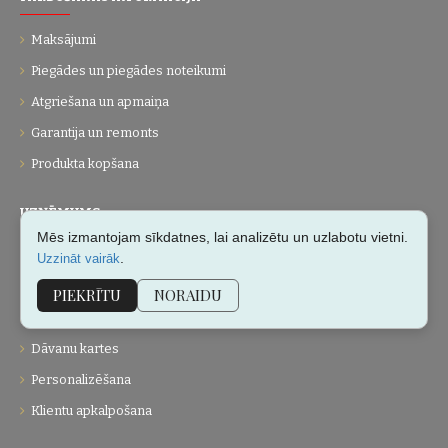
Maksājumi
Piegādes un piegādes noteikumi
Atgriešana un apmaiņa
Garantija un remonts
Produkta kopšana
UZŅĒMUMS
Mēs izmantojam sīkdatnes, lai analizētu un uzlabotu vietni.
Par mums
.
Uzzināt vairāk
Kontakti
PIEKRĪTU
NORAIDU
Vietnes karte
Dāvanu kartes
Personalizēšana
Klientu apkalpošana