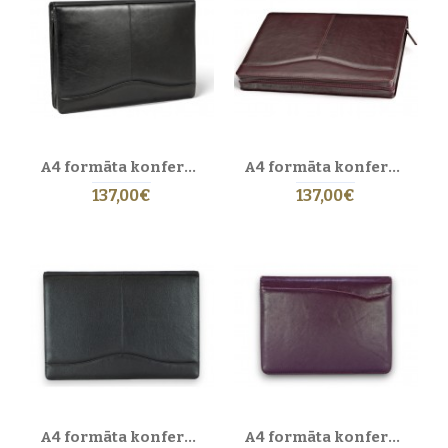
Ātrās saites:
Rokassomas
·
Somas
·
Maki
·
Portfeļi
·
Jostas
·
Mapes
Biežāk uzdotie jautājumi par sieviešu ādas
mapēm
Kāda ir atšķirība starp ādas mapi un portfeli?
Ādas mape parasti ir vieglāka un kompaktāka par portfeli — tā
paredzēta dokumentiem, planšetei un svarīgākajiem sīkumiem. Ideāli
A4 formāta konferenču mape ar rāvējslēdzēju no īstas ādas. 2 BL-0-1F
A4 formāta konferenču mape ar rāvējslēdzēju no īstas ādas. 2 BL-0-2F
piemērota birojam, prezentācijām vai tikšanās reizēm.
137,00€
137,00€
Vai mapes tiek izgatavotas ar rokām?
Jā, visas
Eric Lasko mapes
ir 100% roku darbs Rīgā, Latvijā — ar
rūpīgu pieeju detaļām un kvalitātes kontroli.
Kā pareizi kopt ādas mapi?
Uzglabājiet to sausā vietā, izvairieties no tiešiem saules stariem un
mitruma. Ik pa laikam notīriet ar mīkstu drānu un lietojiet neitrālu ādas
balzamu, lai saglabātu krāsu un elastību ilgstošai lietošanai.
A4 formāta konferenču mape ar rāvējslēdzēju no īstas ādas. 2 EL 4-1F
A4 formāta konferenču mape ar rāvējslēdzēju no īstas ādas. 24 BL 0-2F