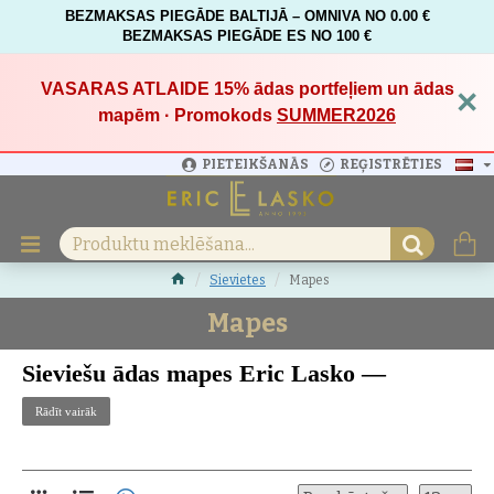
BEZMAKSAS PIEGĀDE BALTIJĀ – OMNIVA NO 0.00 €
BEZMAKSAS PIEGĀDE ES NO 100 €
VASARAS ATLAIDE 15%
ādas portfeļiem un ādas
×
mapēm · Promokods
SUMMER2026
PIETEIKŠANĀS
REĢISTRĒTIES
Sievietes
Mapes
Mapes
Sieviešu ādas mapes Eric Lasko —
elegance, kvalitāte un roku darbs no
Rādīt vairāk
Latvijas
Apskatiet visu
sieviešu kolekciju
— ādas aksesuārus ikdienai, darbam
un ceļojumiem.