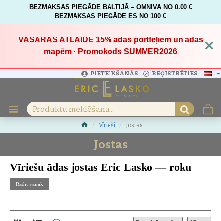
BEZMAKSAS PIEGĀDE BALTIJĀ – OMNIVA NO 0.00 €
BEZMAKSAS PIEGĀDE ES NO 100 €
VASARAS ATLAIDE 15%
ādas portfeļiem un ādas
×
mapēm · Promokods
SUMMER2026
PIETEIKŠANĀS
REĢISTRĒTIES
Vīrieši
Jostas
Jostas
Vīriešu ādas jostas Eric Lasko — roku
darbs un izsmalcināts Latvijas stils
Rādīt vairāk
Skatiet visu
vīriešu kolekciju
— ādas aksesuāri ikdienai, darbam un
ceļošanai.
Atklāj
Eric Lasko vīriešu ādas jostas
— Latvijā ražotas no rūpīgi