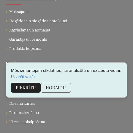
Maksājumi
Piegādes un piegādes noteikumi
Atgriešana un apmaiņa
Garantija un remonts
Produkta kopšana
UZŅĒMUMS
Mēs izmantojam sīkdatnes, lai analizētu un uzlabotu vietni.
Par mums
.
Uzzināt vairāk
Kontakti
PIEKRĪTU
NORAIDU
Vietnes karte
Dāvanu kartes
Personalizēšana
Klientu apkalpošana