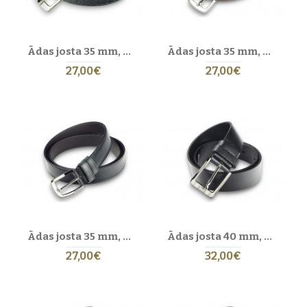
Stils katrai dienai
Eric Lasko ādas jostas
piemērotas gan biznesam, gan ikdienai, gan
Ādas josta 35 mm, modelis 350111
Ādas josta 35 mm, modelis 350112
ceļojumiem. Izvēlies elegantu
melnu ādas jostu
birojam, klasisku
brūnu
jostu
formālām situācijām vai tumši zilu modernam izskatam. Mūsu
27,00€
27,00€
jostas ir universālas – piemērotas džinsiem, biksēm un uzvalkiem.
Padomi izvēlei un kopšanai
IDEĀLAIS IZMĒRS
Izvēlies jostu, kas ir apmēram 15–20 cm garāka par vidukļa
apkārtmēru. Vidējā cauruma pozīcija nodrošina ērtu un līdzsvarotu
piegulumu jebkuram apģērbam.
ĀDAS KOPŠANA
Sargā no tiešiem saules stariem un mitruma. Lieto neitrālu ādas
kopšanas līdzekli ik pēc dažiem mēnešiem, lai saglabātu virsmas
kvalitāti un krāsu.
Ādas josta 35 mm, modelis 351101
Ādas josta 40 mm, modelis 400101
Kāpēc izvēlēties Eric Lasko jostas
27,00€
32,00€
ROKU DARBS LATVIJĀ
Vietējā ražošana ar stingru kvalitātes kontroli nodrošina autentisku
meistarību un ilgtspējīgu Eiropas kvalitāti.