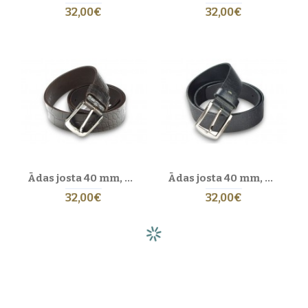
32,00€
32,00€
Izvēlies jostu, kas ir aptuveni 15–20 cm garāka par tavu vidukļa
izmēru. Sprādzei vajadzētu aizvērties uz vidējā cauruma, nodrošinot
līdzsvaru un komfortu.
No kādas ādas tiek izgatavotas Eric Lasko jostas?
PILNGRAUDU DABĪGĀ ĀDA
Izmantojam tikai pilngraudu ādu – dabīgāko un izturīgāko ādas slāni,
kas ar laiku iegūst raksturīgu patīnu un kļūst vēl skaistāka.
Vai Eric Lasko jostas ir roku darbs?
JĀ – 100 % ROKU DARBS LATVIJĀ
Katra
Eric Lasko ādas josta
tiek roku darināta Rīgā. Meistari rūpīgi
apstrādā katru šuvi un malu, nodrošinot ilglaicīgu kvalitāti un
Ādas josta 40 mm, modelis 400112
Ādas josta 40 mm, modelis 400131
izsmalcinātu izskatu.
32,00€
32,00€
Kā kopt ādas jostu?
KOPŠANAS IETEIKUMI
Uzglabā sausā vietā, izvairies no mitruma un tiešiem saules stariem.
Lieto ādas kopšanas krēmu vai kondicionieri ik pēc dažiem mēnešiem,
lai saglabātu elastību un dabīgo spīdumu.