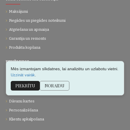
Maksājumi
Piegādes un piegādes noteikumi
Atgriešana un apmaiņa
Garantija un remonts
Produkta kopšana
UZŅĒMUMS
Mēs izmantojam sīkdatnes, lai analizētu un uzlabotu vietni.
Par mums
.
Uzzināt vairāk
Kontakti
PIEKRĪTU
NORAIDU
Vietnes karte
Dāvanu kartes
Personalizēšana
Klientu apkalpošana