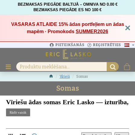
BEZMAKSAS PIEGĀDE BALTIJĀ – OMNIVA NO 0.00 €
BEZMAKSAS PIEGĀDE ES NO 100 €
VASARAS ATLAIDE 15%
ādas portfeļiem un ādas
×
mapēm · Promokods
SUMMER2026
PIETEIKŠANĀS
REĢISTRĒTIES
Vīrieši
Somas
Somas
Vīriešu ādas somas Eric Lasko — izturība,
stils un roku darbs no Latvijas
Rādīt vairāk
Skatiet visu
vīriešu kolekciju
— ādas aksesuāri ikdienai, darbam un
ceļošanai.
Atklājiet
Eric Lasko vīriešu ādas somas
— radītas no augstākās