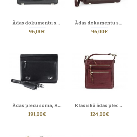
telefonu un piederumus — viss savā vietā.
KLASISKS EIROPAS DIZAINS
Minimālistisks, vīrišķīgs un vienmēr aktuāls dizains — piemērots gan
Ādas dokumentu soma 50 BL-0-1BAR
Ādas dokumentu soma 50 BL-0-2BAR
biznesam, gan pilsētai, gan ceļojumiem.
96,00€
96,00€
Soma, kas kļūst par jūsu ikdienas sabiedroto
Vīriešu ādas soma
nav tikai aksesuārs — tā ir uzticams palīgs, kas kalpo
gadiem, saglabājot stilu, funkcionalitāti un raksturu.
Kāpēc izvēlēties Eric Lasko vīriešu ādas
somas?
100% ROKU DARBS LATVIJĀ
Katru somu roku darbā izgatavo mūsu meistari Rīgā — ar precizitāti,
rūpību un cieņu pret amatniecības tradīcijām.
AUGSTĀKĀS KVALITĀTES ĀDA
Ādas plecu soma, A4 formāts, 39 BL-0-1BG
Klasiskā ādas plecu soma 32 EL-3-6BG_Gold
Pilngraudu āda ir izturīga, elpojoša un vizuāli bagāta — tā kļūst tikai
191,00€
124,00€
skaistāka ar laiku.
IZTURĪBA, STILS UN FUNKCIONALITĀTE
Praktiska, eleganta un piemērota dažādām dzīves situācijām — sākot no
biznesa līdz ceļojumiem.