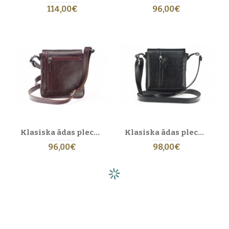
un vizuāli pievilcīgi.
114,00€
96,00€
Vai vīriešu ādas soma ir laba dāvana?
Protams.
Ādas soma
ir vērtīga, praktiska un reprezentabla dāvana, kas
vienmēr tiek novērtēta.
Klasiska ādas plecu soma. 35 BL-0-2BG
Klasiska ādas plecu soma. 36 BL-0-1BG
96,00€
98,00€