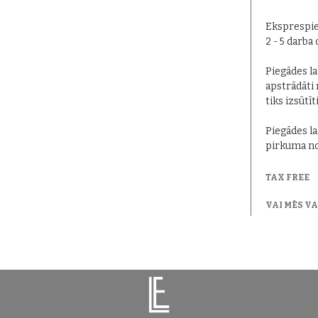
Eksprespie
2 - 5 darba
Piegādes lai
apstrādāti 
tiks izsūtīt
Piegādes la
pirkuma no
TAX FREE
VAI MĒS V