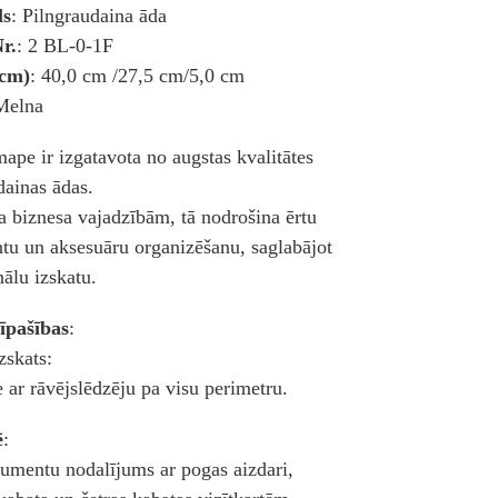
ls
: Pilngraudaina āda
r.
: 2 BL-0-1F
(cm)
: 40,0 cm /27,5 cm/5,0 cm
Melna
mape ir izgatavota no augstas kvalitātes
dainas ādas.
a biznesa vajadzībām, tā nodrošina ērtu
u un aksesuāru organizēšanu, saglabājot
nālu izskatu.
īpašības
:
zskats:
e ar rāvējslēdzēju pa visu perimetru.
ē
:
umentu nodalījums ar pogas aizdari,