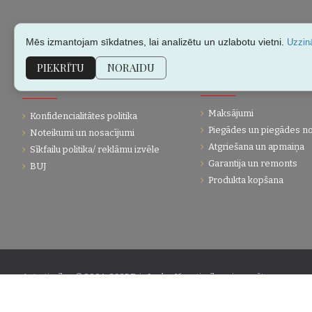
Mēs izmantojam sīkdatnes, lai analizētu un uzlabotu vietni.
Uzzinā
PIEKRĪTU
NORAIDU
KLIENTU APKALPOŠANA
PĀRDOŠANAS INFORMĀC
Maksājumi
Konfidencialitātes politika
Piegādes un piegādes n
Noteikumi un nosacījumi
Atgriešana un apmaiņa
Sīkfailu politika/ reklāmu izvēle
Garantija un remonts
BUJ
Produkta kopšana
Autortiesības © 2004-2025 Eric Lasko. Visas tiesības aizsargātas.