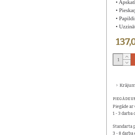
• Apskat
• Pieska
• Papild
• Uzzinā
137,
Krājum
PIEGĀDE U
Piegāde a
1 - 3 darba 
Standarta 
3 - 8 darba