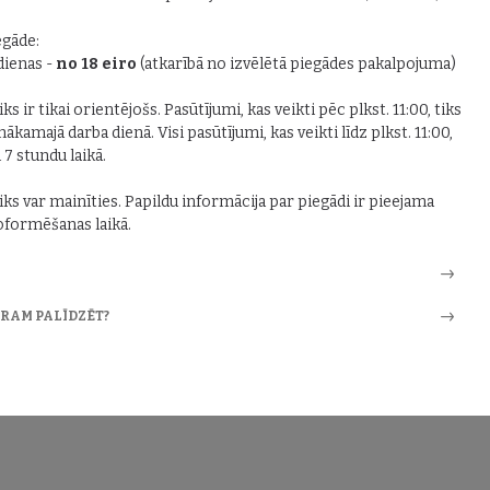
gāde:
 dienas -
no 18 eiro
(atkarībā no izvēlētā piegādes pakalpojuma)
ks ir tikai orientējošs. Pasūtījumi, kas veikti pēc plkst. 11:00, tiks
nākamajā darba dienā. Visi pasūtījumi, kas veikti līdz plkst. 11:00,
i 7 stundu laikā.
iks var mainīties. Papildu informācija par piegādi ir pieejama
formēšanas laikā.
ARAM PALĪDZĒT?