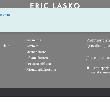
Šarlotes 18a-7, Rīga, Latvija
.
t vairāk
IJA
UZŅĒMUMS
JAUNUMI!
Vienmēr pirm
Par mums
īpašajiem pi
oteikumi
Kontakti
Vietnes karte
Dāvanu kartes
Personalizēšana
Esmu iepazini
Klientu apkalpošana
minētajiem n