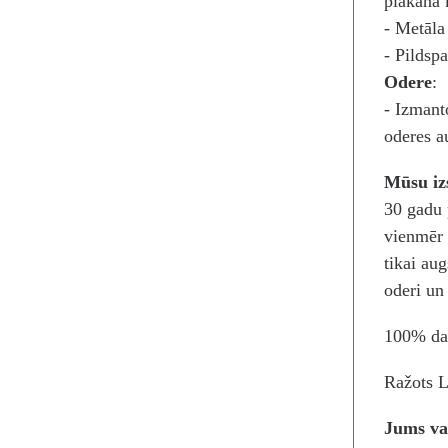
plakana 
- Metāla
- Pildspa
Odere
:
- Izmant
oderes 
Mūsu iz
30 gadu 
vienmēr 
tikai aug
oderi un 
100% da
Ražots L
Jums va