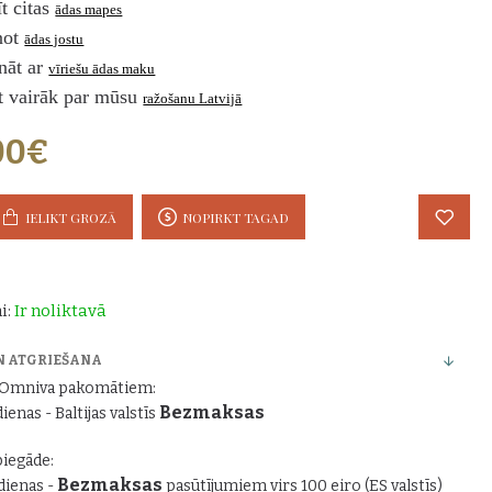
īt citas
ādas mapes
ņot
ādas jostu
ināt ar
vīriešu ādas maku
t vairāk par mūsu
ražošanu Latvijā
00€
IELIKT GROZĀ
NOPIRKT TAGAD
i:
Ir noliktavā
N ATGRIEŠANA
r Omniva pakomātiem:
Bezmaksas
dienas - Baltijas valstīs
piegāde:
Bezmaksas
 dienas -
pasūtījumiem virs 100 eiro (ES valstīs)