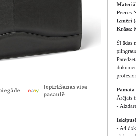
Materiā
Preces N
Izmēri 
Krāsa
: 
Šī ādas 
pilngrau
Paredzēt
dokument
profesio
Iepirkšanās visā
Pamata 
piegāde
pasaulē
Ārējais i
- Aizdar
Iekšpus
- A4 dok