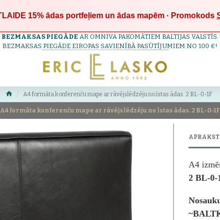
LAIDE 15%
ādas portfeļiem un ādas mapēm · Promokods
BEZMAKSAS PIEGĀDE
AR OMNIVA PAKOMĀTIEM BALTIJAS VALSTĪS.
BEZMAKSAS PIEGĀDE EIROPAS SAVIENĪBĀ PASŪTĪJUMIEM NO 100 €!
A4 formāta konferenču mape ar rāvējslēdzēju no īstas ādas. 2 BL-0-1F
A4 formāta konferenču mape ar rāvējslēdzēju no īstas ādas. 2 BL-0-1F
APRAKST
A4 izmēr
2 BL-0-
Nosauk
~BALT