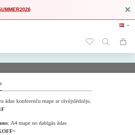
×
SUMMER2026
S
a ādas konferenču mape ar rāvējslēdzēju.
1F
ums
: A4 mape no dabīgās ādas
KOFF~