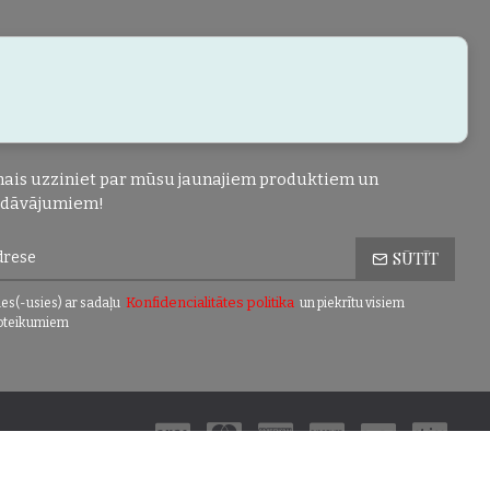
ais uzziniet par mūsu jaunajiem produktiem un
edāvājumiem!
SŪTĪT
Konfidencialitātes politika
es(-usies) ar sadaļu
un piekrītu visiem
oteikumiem