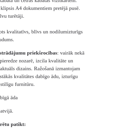
kabata un četras kabatas vizītkartēm.
 klipsis A4 dokumentiem pretējā pusē.
lvu turētāji.
ots kvalitatīvs, blīvs un nodilumizturīgs
audums.
strādājumu priekšrocības
: vairāk nekā
pieredze nozarē, izcila kvalitāte un
aktuāls dizains. Ražošanā izmantojam
stākās kvalitātes dabīgo ādu, izturīgu
stilīgu furnitūru.
bīgā āda
atvijā.
rētu patikt: