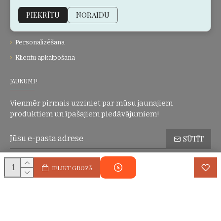
Vietnes karte
PIEKRĪTU
NORAIDU
Dāvanu kartes
Personalizēšana
Klientu apkalpošana
JAUNUMI!
Vienmēr pirmais uzziniet par mūsu jaunajiem
produktiem un īpašajiem piedāvājumiem!
SŪTĪT
Konfidencialitātes politika
Esmu iepazinies(-usies) ar sadaļu
un
IELIKT GROZĀ
piekrītu visiem minētajiem noteikumiem
Autortiesības © 2004-2025 Eric Lasko. Visas tiesības aizsargātas.