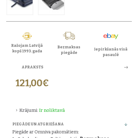
Ražojam Latvijā
Bezmaksas
Iepirkšanās visā
kopš 1993. gada
piegāde
pasaulē
APRAKSTS
121,00€
Krājumi:
Ir noliktavā
PIEGĀDE UN ATGRIEŠANA
Piegāde ar Omniva pakomātiem: