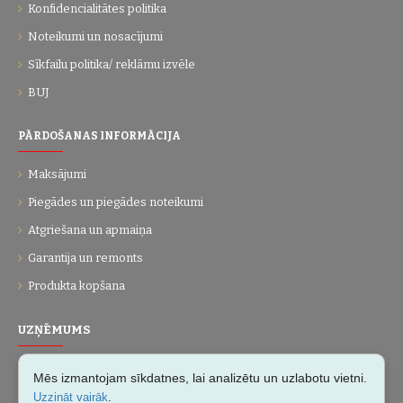
Konfidencialitātes politika
Noteikumi un nosacījumi
Sīkfailu politika/ reklāmu izvēle
BUJ
PĀRDOŠANAS INFORMĀCIJA
Maksājumi
Piegādes un piegādes noteikumi
Atgriešana un apmaiņa
Garantija un remonts
Produkta kopšana
UZŅĒMUMS
Par mums
Mēs izmantojam sīkdatnes, lai analizētu un uzlabotu vietni.
Kontakti
.
Uzzināt vairāk