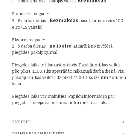
Bezmaksas
1 - 3 darba dienas - Baltijas valstīs
Standarta piegāde:
Bezmaksas
3 - 8 darba dienas -
pasūtījumiem virs 100
eiro (ES valstīs)
Eksprespiegāde:
2 - 5 darba dienas -
no 18 eiro
(atkarībā no izvēlētā
piegādes pakalpojuma)
Piegādes laiks ir tikai orientējošs. Pasūtījumi, kas veikti
pēc plkst. 11:00, tiks apstrādāti nākamajā darba dienā. Visi
pasūtījumi, kas veikti līdz plkst. 11:00, tiks izsūtīti 7 stundu
laikā.
Piegādes laiks var mainīties. Papildu informācija par
piegādi ir pieejama pirkuma noformēšanas laikā.
TAX FREE
VAI MĒS VARAM PALĪDZĒT?