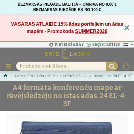
BEZMAKSAS PIEGĀDE BALTIJĀ – OMNIVA NO 0.00 €
BEZMAKSAS PIEGĀDE ES NO 100 €
VASARAS ATLAIDE 15%
ādas portfeļiem un ādas
×
mapēm · Promokods
SUMMER2026
PIETEIKŠANĀS
REĢISTRĒTIES
A4 formāta konferenču mape ar rāvējslēdzēju no īstas ādas. 24 EL-4-3F
A4 formāta konferenču mape ar
rāvējslēdzēju no īstas ādas. 24 EL-4-
3F