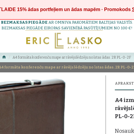
LAIDE 15%
ādas portfeļiem un ādas mapēm · Promokods
BEZMAKSAS PIEGĀDE
AR OMNIVA PAKOMĀTIEM BALTIJAS VALSTĪS.
BEZMAKSAS PIEGĀDE EIROPAS SAVIENĪBĀ PASŪTĪJUMIEM NO 100 €!
A4 formāta konferenču mape ar rāvējslēdzēju no īstas ādas. 2R PL-0-2F
A4 formāta konferenču mape ar rāvējslēdzēju no īstas ādas. 2R PL-0-2
APRAKST
A4 izm
rāvējsl
PL-0-2
Nosauk