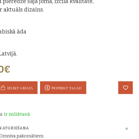
 pieredze šajā jomā, izcila kvalitāte,
 aktuāls dizains.
abiskā āda
atvijā.
00€
IELIKT GROZĀ
NOPIRKT TAGAD
i:
Ir noliktavā
N ATGRIEŠANA
r Omniva pakomātiem: