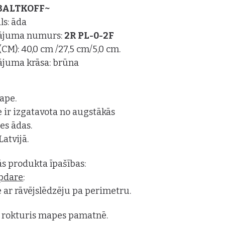
BALTKOFF~
ls: āda
dājuma numurs:
2R PL-0-2F
(CM): 40,0 cm /27,5 cm/5,0 cm.
ājuma krāsa: brūna
ape.
 ir izgatavota no augstākās
tes ādas.
Latvijā.
s produkta īpašības:
apdare
:
 ar rāvējslēdzēju pa perimetru.
 rokturis mapes pamatnē.