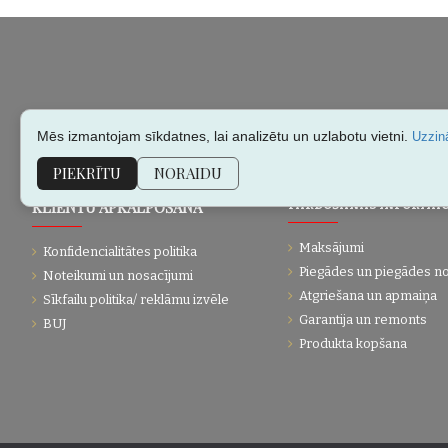
Mēs izmantojam sīkdatnes, lai analizētu un uzlabotu vietni.
Uzzinā
PIEKRĪTU
NORAIDU
KLIENTU APKALPOŠANA
PĀRDOŠANAS INFORMĀC
Maksājumi
Konfidencialitātes politika
Piegādes un piegādes n
Noteikumi un nosacījumi
Atgriešana un apmaiņa
Sīkfailu politika/ reklāmu izvēle
Garantija un remonts
BUJ
Produkta kopšana