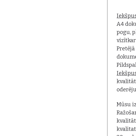
Iekšpus
A4 dok
pogu, p
vizītka
Pretējā
dokume
Pildspal
Iekšpu
kvalitā
oderēj
Mūsu iz
Ražoša
kvalitā
kvalita