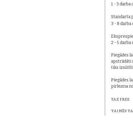
1 - 3 darba 
Standarta 
3 - 8 darba
Eksprespie
2 - 5 darba
Piegādes lai
apstrādāti 
tiks izsūtīt
Piegādes la
pirkuma no
TAX FREE
VAI MĒS V