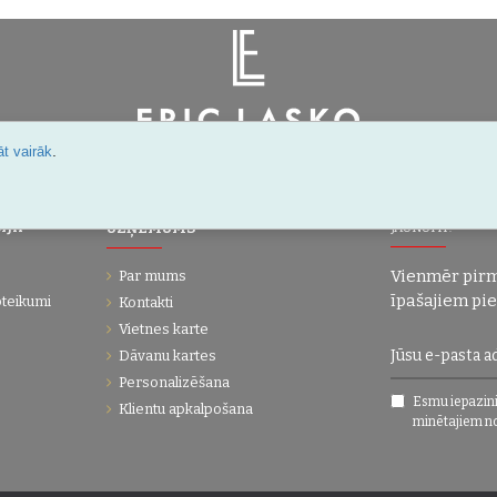
.
t vairāk
Šarlotes 18a-7, Rīga, Latvija
IJA
UZŅĒMUMS
JAUNUMI!
Vienmēr pirm
Par mums
īpašajiem pi
oteikumi
Kontakti
Vietnes karte
Dāvanu kartes
Personalizēšana
Esmu iepazini
Klientu apkalpošana
minētajiem n