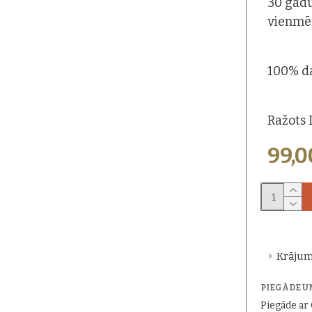
30 gadu
vienmēr
100% d
Ražots L
99,
Krājum
PIEGĀDE U
Piegāde a