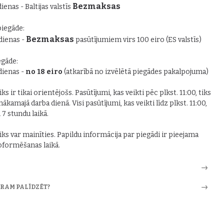
Bezmaksas
dienas - Baltijas valstīs
piegāde:
Bezmaksas
 dienas -
pasūtījumiem virs 100 eiro (ES valstīs)
gāde:
 dienas -
no 18 eiro
(atkarībā no izvēlētā piegādes pakalpojuma)
ks ir tikai orientējošs. Pasūtījumi, kas veikti pēc plkst. 11:00, tiks
nākamajā darba dienā. Visi pasūtījumi, kas veikti līdz plkst. 11:00,
i 7 stundu laikā.
iks var mainīties. Papildu informācija par piegādi ir pieejama
formēšanas laikā.
ARAM PALĪDZĒT?