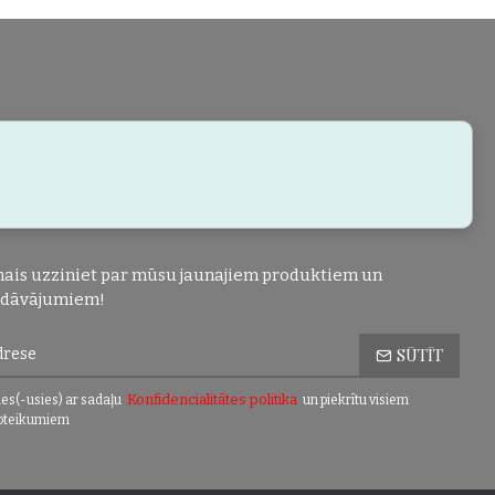
ais uzziniet par mūsu jaunajiem produktiem un
edāvājumiem!
SŪTĪT
Konfidencialitātes politika
es(-usies) ar sadaļu
un piekrītu visiem
oteikumiem