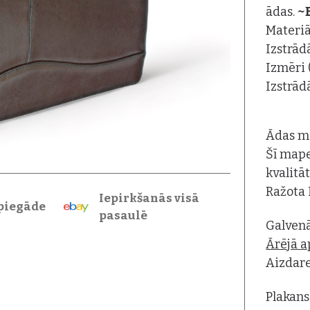
ādas.
~
Materiā
Izstrā
Izmēri 
Izstrād
Ādas m
Šī mape
kvalitā
Ražota 
Iepirkšanās visā
piegāde
pasaulē
Galvenā
Ārējā 
Aizdare
Plakans