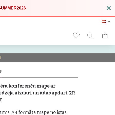
×
SUMMER2026
F
S
ēra konferenču mape ar
ēdzēja aizdari un ādas apdari. 2R
F
ums: A4 formāta mape no īstas