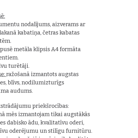
ē:
umentu nodalījums, aizverams ar
lakanā kabatiņa, četras kabatas
rtēm.
 pusē metāla klipsis A4 formāta
ntiem.
vu turētāji.
se:
ražošanā izmantots augstas
tes, blīvs, nodilumizturīgs
uma audums.
strādājumu priekšrocības:
nā mēs izmantojam tikai augstākās
tes dabisko ādu, kvalitatīvu oderi,
tīvu oderējumu un stilīgu furnitūru.