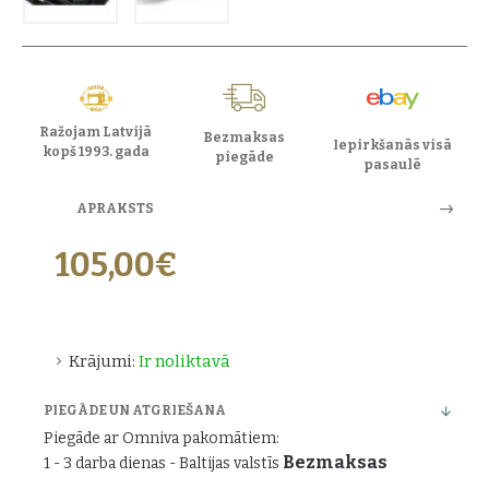
Ražojam Latvijā
Bezmaksas
Iepirkšanās visā
kopš 1993. gada
piegāde
pasaulē
APRAKSTS
105,00€
Krājumi:
Ir noliktavā
PIEGĀDE UN ATGRIEŠANA
Piegāde ar Omniva pakomātiem:
Bezmaksas
1 - 3 darba dienas - Baltijas valstīs