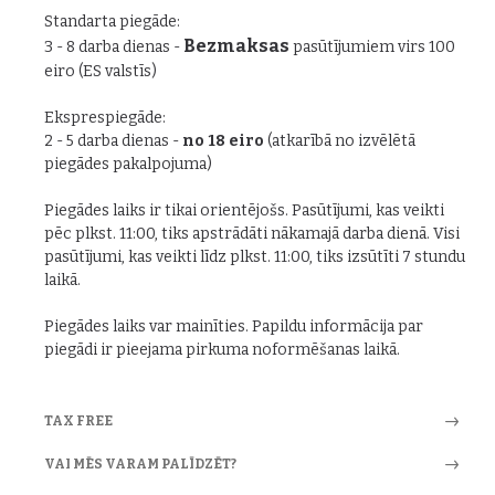
Standarta piegāde:
Bezmaksas
3 - 8 darba dienas -
pasūtījumiem virs 100
eiro (ES valstīs)
Eksprespiegāde:
2 - 5 darba dienas -
no 18 eiro
(atkarībā no izvēlētā
piegādes pakalpojuma)
Piegādes laiks ir tikai orientējošs. Pasūtījumi, kas veikti
pēc plkst. 11:00, tiks apstrādāti nākamajā darba dienā. Visi
pasūtījumi, kas veikti līdz plkst. 11:00, tiks izsūtīti 7 stundu
laikā.
Piegādes laiks var mainīties. Papildu informācija par
piegādi ir pieejama pirkuma noformēšanas laikā.
TAX FREE
VAI MĒS VARAM PALĪDZĒT?