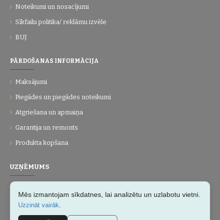
Noteikumi un nosacījumi
Sīkfailu politika/ reklāmu izvēle
BUJ
PĀRDOŠANAS INFORMĀCIJA
Maksājumi
Piegādes un piegādes noteikumi
Atgriešana un apmaiņa
Garantija un remonts
Produkta kopšana
UZŅĒMUMS
Par mums
Mēs izmantojam sīkdatnes, lai analizētu un uzlabotu vietni.
Kontakti
.
Uzzināt vairāk
Vietnes karte