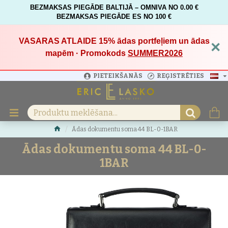
BEZMAKSAS PIEGĀDE BALTIJĀ – OMNIVA NO 0.00 €
BEZMAKSAS PIEGĀDE ES NO 100 €
VASARAS ATLAIDE 15%
ādas portfeļiem un ādas
×
mapēm · Promokods
SUMMER2026
PIETEIKŠANĀS
REĢISTRĒTIES
Ādas dokumentu soma 44 BL-0-1BAR
Ādas dokumentu soma 44 BL-0-
1BAR