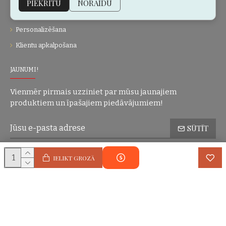
PIEKRĪTU
NORAIDU
Dāvanu kartes
Personalizēšana
Klientu apkalpošana
JAUNUMI!
Vienmēr pirmais uzziniet par mūsu jaunajiem
produktiem un īpašajiem piedāvājumiem!
SŪTĪT
Konfidencialitātes politika
Esmu iepazinies(-usies) ar sadaļu
un
IELIKT GROZĀ
piekrītu visiem minētajiem noteikumiem
Autortiesības © 2004-2025 Eric Lasko. Visas tiesības aizsargātas.