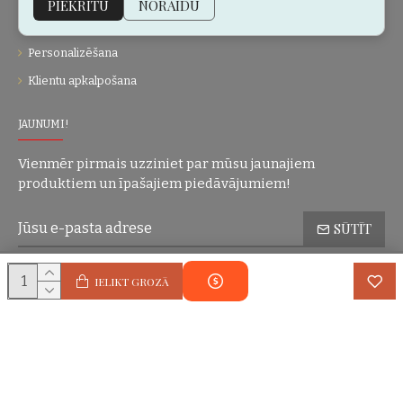
PIEKRĪTU
NORAIDU
Dāvanu kartes
Personalizēšana
Klientu apkalpošana
JAUNUMI!
Vienmēr pirmais uzziniet par mūsu jaunajiem
produktiem un īpašajiem piedāvājumiem!
SŪTĪT
Konfidencialitātes politika
Esmu iepazinies(-usies) ar sadaļu
un
IELIKT GROZĀ
piekrītu visiem minētajiem noteikumiem
Autortiesības © 2004-2025 Eric Lasko. Visas tiesības aizsargātas.