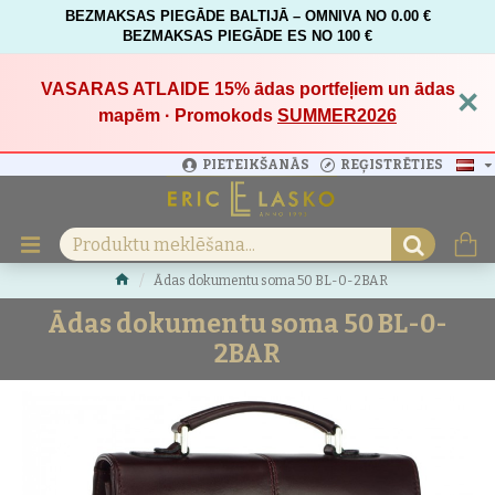
BEZMAKSAS PIEGĀDE BALTIJĀ – OMNIVA NO 0.00 €
BEZMAKSAS PIEGĀDE ES NO 100 €
VASARAS ATLAIDE 15%
ādas portfeļiem un ādas
×
mapēm · Promokods
SUMMER2026
PIETEIKŠANĀS
REĢISTRĒTIES
Ādas dokumentu soma 50 BL-0-2BAR
Ādas dokumentu soma 50 BL-0-
2BAR