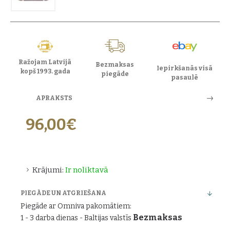
Ražojam Latvijā
Bezmaksas
Iepirkšanās visā
kopš 1993. gada
piegāde
pasaulē
APRAKSTS
96,00€
Krājumi:
Ir noliktavā
PIEGĀDE UN ATGRIEŠANA
Piegāde ar Omniva pakomātiem:
Bezmaksas
1 - 3 darba dienas - Baltijas valstīs