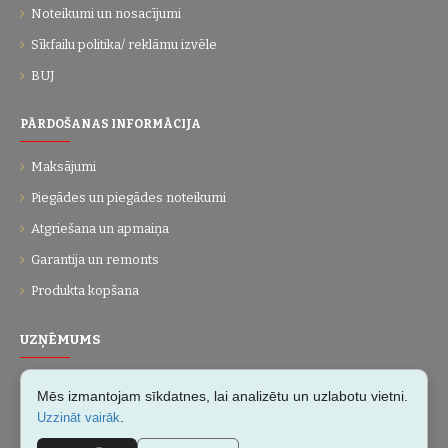
Noteikumi un nosacījumi
Sīkfailu politika/ reklāmu izvēle
BUJ
PĀRDOŠANAS INFORMĀCIJA
Maksājumi
Piegādes un piegādes noteikumi
Atgriešana un apmaiņa
Garantija un remonts
Produkta kopšana
UZŅĒMUMS
Par mums
Mēs izmantojam sīkdatnes, lai analizētu un uzlabotu vietni.
Kontakti
.
Uzzināt vairāk
Vietnes karte