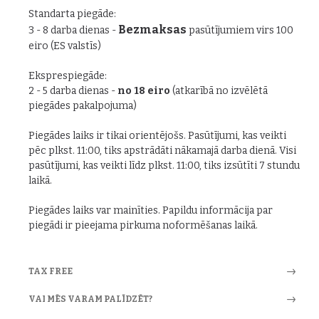
Standarta piegāde:
Bezmaksas
3 - 8 darba dienas -
pasūtījumiem virs 100
eiro (ES valstīs)
Eksprespiegāde:
2 - 5 darba dienas -
no 18 eiro
(atkarībā no izvēlētā
piegādes pakalpojuma)
Piegādes laiks ir tikai orientējošs. Pasūtījumi, kas veikti
pēc plkst. 11:00, tiks apstrādāti nākamajā darba dienā. Visi
pasūtījumi, kas veikti līdz plkst. 11:00, tiks izsūtīti 7 stundu
laikā.
Piegādes laiks var mainīties. Papildu informācija par
piegādi ir pieejama pirkuma noformēšanas laikā.
TAX FREE
VAI MĒS VARAM PALĪDZĒT?