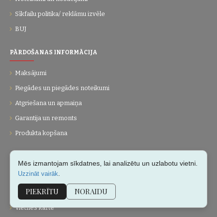
Sīkfailu politika/ reklāmu izvēle
BUJ
PĀRDOŠANAS INFORMĀCIJA
Maksājumi
Piegādes un piegādes noteikumi
Atgriešana un apmaiņa
Garantija un remonts
Produkta kopšana
UZŅĒMUMS
Mēs izmantojam sīkdatnes, lai analizētu un uzlabotu vietni.
.
Uzzināt vairāk
Par mums
PIEKRĪTU
NORAIDU
Kontakti
Vietnes karte