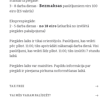
Standarta piegāde:
Bezmaksas
3 - 8 darba dienas -
pasūtījumiem virs 100
eiro (ES valstīs)
Eksprespiegāde:
2 - 5 darba dienas -
no 18 eiro
(atkarībā no izvēlētā
piegādes pakalpojuma)
Piegādes laiks ir tikai orientējošs. Pasūtījumi, kas veikti
pēc plkst. 11:00, tiks apstrādāti nākamajā darba dienā. Visi
pasūtījumi, kas veikti līdz plkst. 11:00, tiks izsūtīti 7 stundu
laikā.
Piegādes laiks var mainīties. Papildu informācija par
piegādi ir pieejama pirkuma noformēšanas laikā.
TAX FREE
VAI MĒS VARAM PALĪDZĒT?