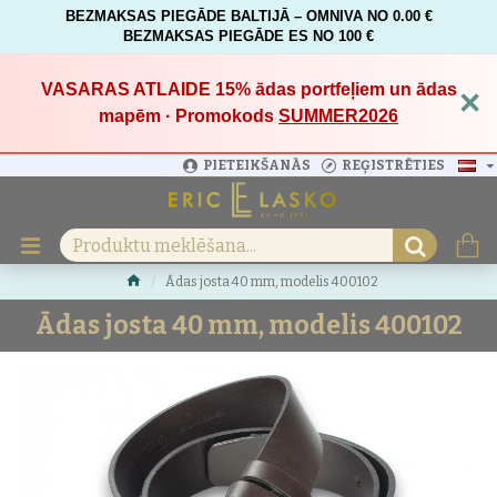
BEZMAKSAS PIEGĀDE BALTIJĀ – OMNIVA NO 0.00 €
BEZMAKSAS PIEGĀDE ES NO 100 €
VASARAS ATLAIDE 15%
ādas portfeļiem un ādas
×
mapēm · Promokods
SUMMER2026
PIETEIKŠANĀS
REĢISTRĒTIES
Ādas josta 40 mm, modelis 400102
Ādas josta 40 mm, modelis 400102