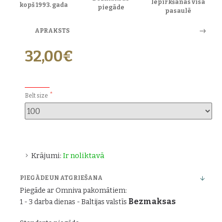
Iepirkšanās visā
kopš 1993. gada
piegāde
pasaulē
APRAKSTS
32,00€
PAPILDU IZVĒLES:
Belt size
Krājumi:
Ir noliktavā
PIEGĀDE UN ATGRIEŠANA
Piegāde ar Omniva pakomātiem:
Bezmaksas
1 - 3 darba dienas - Baltijas valstīs