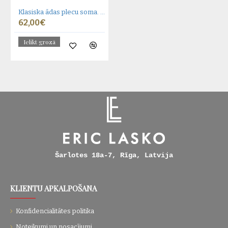
Klasiska ādas plecu soma. 30 EL-4-8BG_gold
62,00€
Ielikt grozā
Šarlotes 18a-7, Rīga, Latvija
KLIENTU APKALPOŠANA
Konfidencialitātes politika
Noteikumi un nosacījumi