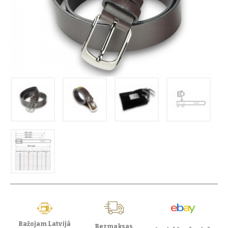
Ražojam Latvijā
Bezmaksas