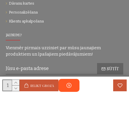
Dāvanu kartes
Personalizēšana
Klientu apkalpošana
JAUNUMI!
Vienmēr pirmais uzziniet par mūsu jaunajiem
produktiem un īpašajiem piedāvājumiem!
SŪTĪT
Konfidencialitātes politika
Esmu iepazinies(-usies) ar sadaļu
un
IELIKT GROZĀ
piekrītu visiem minētajiem noteikumiem
Autortiesības © 2004-2025 Eric Lasko. Visas tiesības aizsargātas.