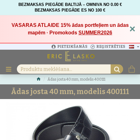
BEZMAKSAS PIEGĀDE BALTIJĀ – OMNIVA NO 0.00 €
BEZMAKSAS PIEGĀDE ES NO 100 €
VASARAS ATLAIDE 15%
ādas portfeļiem un ādas
×
mapēm · Promokods
SUMMER2026
PIETEIKŠANĀS
REĢISTRĒTIES
Ādas josta 40 mm, modelis 400111
Ādas josta 40 mm, modelis 400111