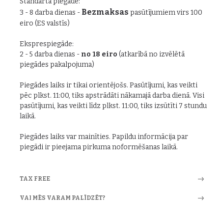
Standarta piegāde:
Bezmaksas
3 - 8 darba dienas -
pasūtījumiem virs 100
eiro (ES valstīs)
Eksprespiegāde:
2 - 5 darba dienas -
no 18 eiro
(atkarībā no izvēlētā
piegādes pakalpojuma)
Piegādes laiks ir tikai orientējošs. Pasūtījumi, kas veikti
pēc plkst. 11:00, tiks apstrādāti nākamajā darba dienā. Visi
pasūtījumi, kas veikti līdz plkst. 11:00, tiks izsūtīti 7 stundu
laikā.
Piegādes laiks var mainīties. Papildu informācija par
piegādi ir pieejama pirkuma noformēšanas laikā.
TAX FREE
VAI MĒS VARAM PALĪDZĒT?