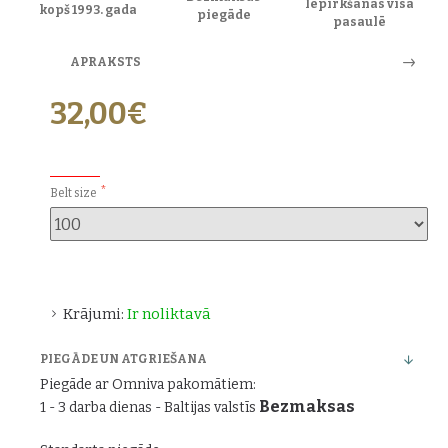
Iepirkšanās visā
kopš 1993. gada
piegāde
pasaulē
APRAKSTS
32,00€
PAPILDU IZVĒLES:
Belt size
Krājumi:
Ir noliktavā
PIEGĀDE UN ATGRIEŠANA
Piegāde ar Omniva pakomātiem:
Bezmaksas
1 - 3 darba dienas - Baltijas valstīs