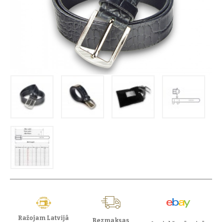
Ražojam Latvijā
Bezmaksas