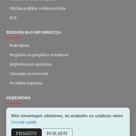
Sīkfailu politika/ reklāmu izvēle
BUJ
PĀRDOŠANAS INFORMĀCIJA
Maksājumi
Piegādes un piegādes noteikumi
Atgriešana un apmaiņa
Garantija un remonts
Produkta kopšana
UZŅĒMUMS
Par mums
Mēs izmantojam sīkdatnes, lai analizētu un uzlabotu vietni.
Kontakti
.
Uzzināt vairāk
Vietnes karte
PIEKRĪTU
NORAIDU