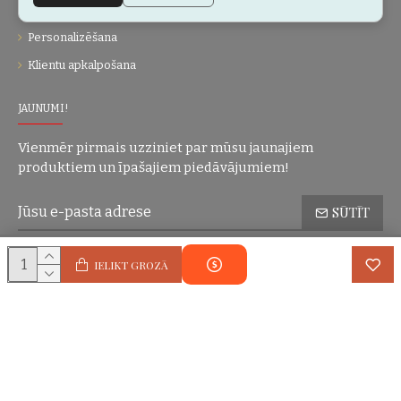
Dāvanu kartes
Personalizēšana
Klientu apkalpošana
JAUNUMI!
Vienmēr pirmais uzziniet par mūsu jaunajiem
produktiem un īpašajiem piedāvājumiem!
SŪTĪT
Konfidencialitātes politika
Esmu iepazinies(-usies) ar sadaļu
un
IELIKT GROZĀ
piekrītu visiem minētajiem noteikumiem
Autortiesības © 2004-2025 Eric Lasko. Visas tiesības aizsargātas.