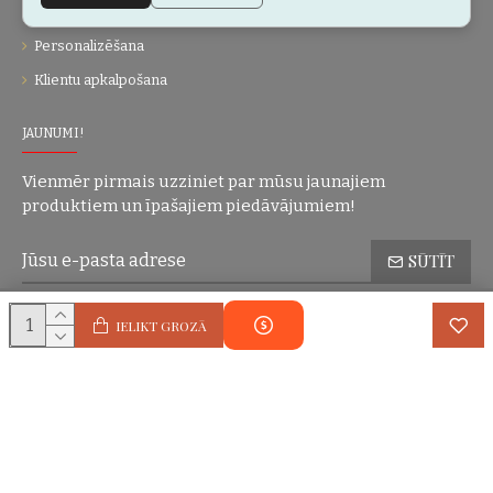
Dāvanu kartes
Personalizēšana
Klientu apkalpošana
JAUNUMI!
Vienmēr pirmais uzziniet par mūsu jaunajiem
produktiem un īpašajiem piedāvājumiem!
SŪTĪT
Konfidencialitātes politika
Esmu iepazinies(-usies) ar sadaļu
un
IELIKT GROZĀ
piekrītu visiem minētajiem noteikumiem
Autortiesības © 2004-2025 Eric Lasko. Visas tiesības aizsargātas.