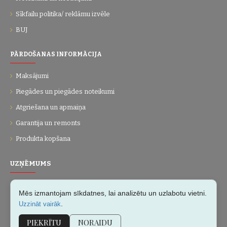
Sīkfailu politika/ reklāmu izvēle
BUJ
PĀRDOŠANAS INFORMĀCIJA
Maksājumi
Piegādes un piegādes noteikumi
Atgriešana un apmaiņa
Garantija un remonts
Produkta kopšana
UZŅĒMUMS
Par mums
Mēs izmantojam sīkdatnes, lai analizētu un uzlabotu vietni.
Kontakti
.
Uzzināt vairāk
Vietnes karte
PIEKRĪTU
NORAIDU