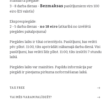
Standarta piegāde:
Bezmaksas
3 - 8 darba dienas -
pasūtījumiem virs 100
eiro (ES valstīs)
Eksprespiegāde:
2 - 5 darba dienas -
no 18 eiro
(atkarībā no izvēlētā
piegādes pakalpojuma)
Piegādes laiks ir tikai orientējošs. Pasūtījumi, kas veikti
pēc plkst. 11:00, tiks apstrādāti nākamajā darba dienā. Visi
pasūtījumi, kas veikti līdz plkst. 11:00, tiks izsūtīti 7 stundu
laikā.
Piegādes laiks var mainīties. Papildu informācija par
piegādi ir pieejama pirkuma noformēšanas laikā.
TAX FREE
VAI MĒS VARAM PALĪDZĒT?