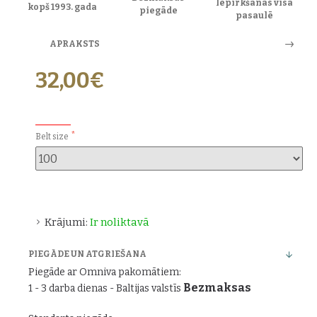
Iepirkšanās visā
kopš 1993. gada
piegāde
pasaulē
APRAKSTS
32,00€
PAPILDU IZVĒLES:
Belt size
Krājumi:
Ir noliktavā
PIEGĀDE UN ATGRIEŠANA
Piegāde ar Omniva pakomātiem:
Bezmaksas
1 - 3 darba dienas - Baltijas valstīs