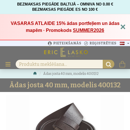
BEZMAKSAS PIEGĀDE BALTIJĀ – OMNIVA NO 0.00 €
BEZMAKSAS PIEGĀDE ES NO 100 €
VASARAS ATLAIDE 15%
ādas portfeļiem un ādas
×
mapēm · Promokods
SUMMER2026
PIETEIKŠANĀS
REĢISTRĒTIES
Ādas josta 40 mm, modelis 400132
Ādas josta 40 mm, modelis 400132