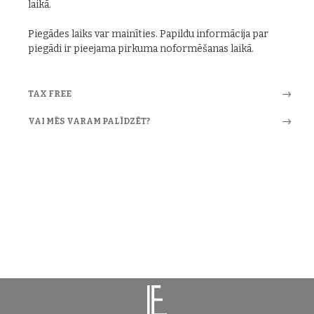
laikā.
Piegādes laiks var mainīties. Papildu informācija par
piegādi ir pieejama pirkuma noformēšanas laikā.
TAX FREE
VAI MĒS VARAM PALĪDZĒT?