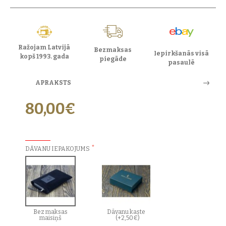
Ražojam Latvijā
Bezmaksas
Iepirkšanās visā
kopš 1993. gada
piegāde
pasaulē
APRAKSTS
80,00€
PAPILDU IZVĒLES:
DĀVANU IEPAKOJUMS
Bez maksas
Dāvanu kaste
maisiņš
(+2,50€)