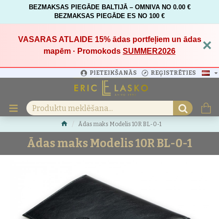
BEZMAKSAS PIEGĀDE BALTIJĀ – OMNIVA NO 0.00 €
BEZMAKSAS PIEGĀDE ES NO 100 €
VASARAS ATLAIDE 15%
ādas portfeļiem un ādas
×
mapēm · Promokods
SUMMER2026
PIETEIKŠANĀS
REĢISTRĒTIES
Ādas maks Modelis 10R BL-0-1
Ādas maks Modelis 10R BL-0-1