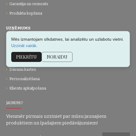
Garantija un remonts
Produkta kopšana
UZŅĒMUMS
Mēs izmantojam sīkdatnes, lai analizētu un uzlabotu vietni.
Par mums
.
Uzzināt vairāk
Kontakti
PIEKRĪTU
NORAIDU
Vietnes karte
Dāvanu kartes
Personalizēšana
Klientu apkalpošana
JAUNUMI!
Vienmēr pirmais uzziniet par mūsu jaunajiem
produktiem un īpašajiem piedāvājumiem!