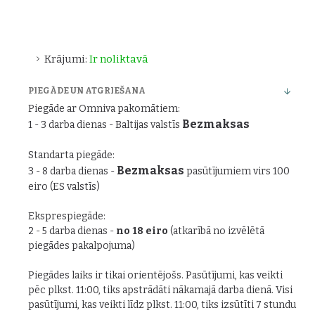
Krājumi:
Ir noliktavā
PIEGĀDE UN ATGRIEŠANA
Piegāde ar Omniva pakomātiem:
Bezmaksas
1 - 3 darba dienas - Baltijas valstīs
Standarta piegāde:
Bezmaksas
3 - 8 darba dienas -
pasūtījumiem virs 100
eiro (ES valstīs)
Eksprespiegāde:
2 - 5 darba dienas -
no 18 eiro
(atkarībā no izvēlētā
piegādes pakalpojuma)
Piegādes laiks ir tikai orientējošs. Pasūtījumi, kas veikti
pēc plkst. 11:00, tiks apstrādāti nākamajā darba dienā. Visi
pasūtījumi, kas veikti līdz plkst. 11:00, tiks izsūtīti 7 stundu