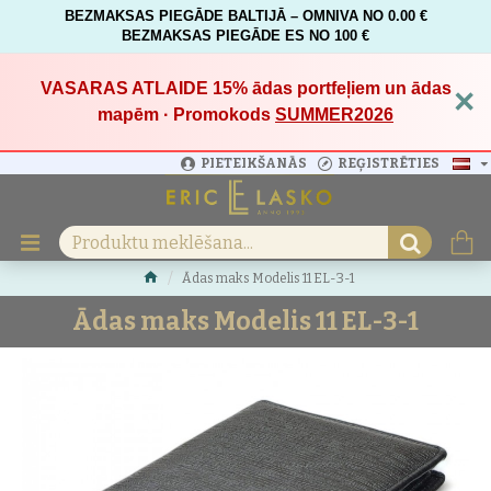
BEZMAKSAS PIEGĀDE BALTIJĀ – OMNIVA NO 0.00 €
BEZMAKSAS PIEGĀDE ES NO 100 €
VASARAS ATLAIDE 15%
ādas portfeļiem un ādas
×
mapēm · Promokods
SUMMER2026
PIETEIKŠANĀS
REĢISTRĒTIES
Ādas maks Modelis 11 EL-3-1
Ādas maks Modelis 11 EL-3-1