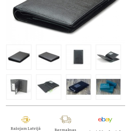
Ražojam Latvijā
Bezmaksas