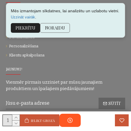
Par mums
Mēs izmantojam sīkdatnes, lai analizētu un uzlabotu vietni.
.
Uzzināt vairāk
Kontakti
PIEKRĪTU
NORAIDU
Vietnes karte
Dāvanu kartes
Personalizēšana
Klientu apkalpošana
JAUNUMI!
Vienmēr pirmais uzziniet par mūsu jaunajiem
produktiem un īpašajiem piedāvājumiem!
SŪTĪT
Konfidencialitātes politika
Esmu iepazinies(-usies) ar sadaļu
un
IELIKT GROZĀ
piekrītu visiem minētajiem noteikumiem