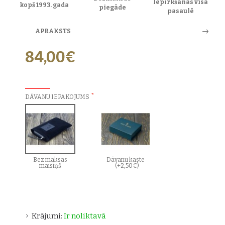
Iepirkšanās visā
kopš 1993. gada
piegāde
pasaulē
APRAKSTS
84,00€
PAPILDU IZVĒLES:
DĀVANU IEPAKOJUMS
Bez maksas
Dāvanu kaste
maisiņš
(+2,50€)
Krājumi:
Ir noliktavā