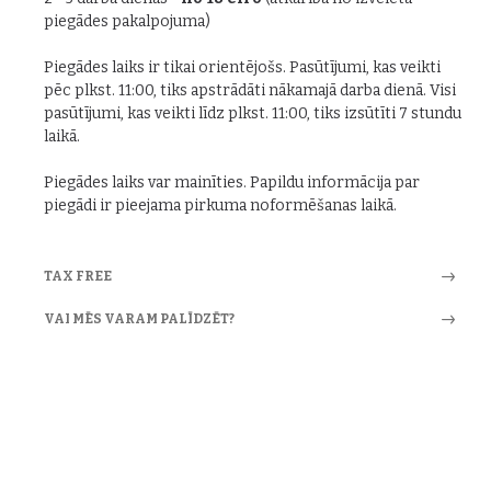
piegādes pakalpojuma)
Piegādes laiks ir tikai orientējošs. Pasūtījumi, kas veikti
pēc plkst. 11:00, tiks apstrādāti nākamajā darba dienā. Visi
pasūtījumi, kas veikti līdz plkst. 11:00, tiks izsūtīti 7 stundu
laikā.
Piegādes laiks var mainīties. Papildu informācija par
piegādi ir pieejama pirkuma noformēšanas laikā.
TAX FREE
VAI MĒS VARAM PALĪDZĒT?