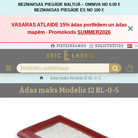
BEZMAKSAS PIEGĀDE BALTIJĀ – OMNIVA NO 0.00 €
BEZMAKSAS PIEGĀDE ES NO 100 €
VASARAS ATLAIDE 15%
ādas portfeļiem un ādas
×
mapēm · Promokods
SUMMER2026
PIETEIKŠANĀS
REĢISTRĒTIES
Ādas maks Modelis 12 BL-0-5
Ādas maks Modelis 12 BL-0-5