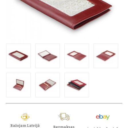
Ražojam Latvijā
Bezmaksas