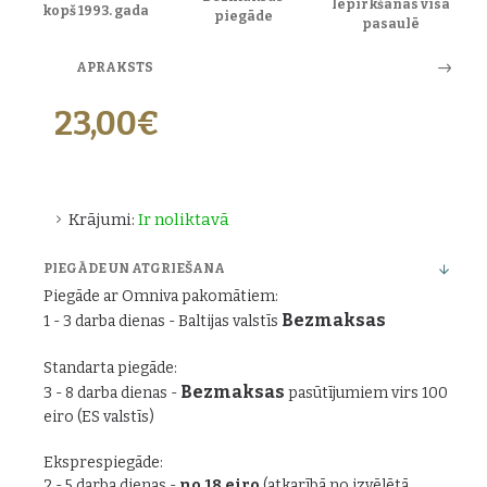
Iepirkšanās visā
kopš 1993. gada
piegāde
pasaulē
APRAKSTS
23,00€
Krājumi:
Ir noliktavā
PIEGĀDE UN ATGRIEŠANA
Piegāde ar Omniva pakomātiem:
Bezmaksas
1 - 3 darba dienas - Baltijas valstīs
Standarta piegāde:
Bezmaksas
3 - 8 darba dienas -
pasūtījumiem virs 100
eiro (ES valstīs)
Eksprespiegāde:
2 - 5 darba dienas -
no 18 eiro
(atkarībā no izvēlētā