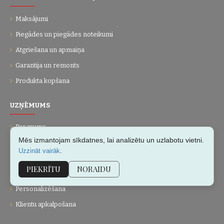
Maksājumi
Piegādes un piegādes noteikumi
Atgriešana un apmaiņa
Garantija un remonts
Produkta kopšana
UZŅĒMUMS
Par mums
Mēs izmantojam sīkdatnes, lai analizētu un uzlabotu vietni.
Kontakti
.
Uzzināt vairāk
Vietnes karte
PIEKRĪTU
NORAIDU
Dāvanu kartes
Personalizēšana
Klientu apkalpošana