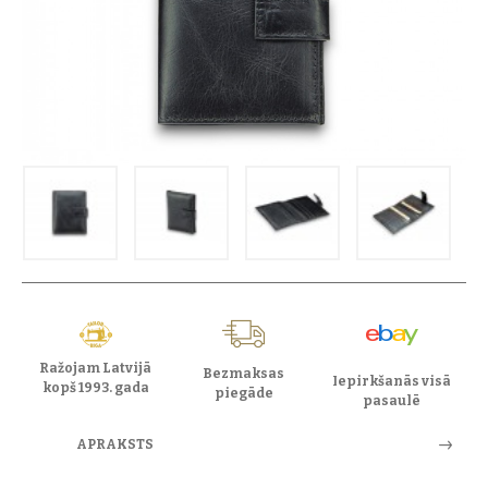
Ražojam Latvijā
Bezmaksas
Iepirkšanās visā
kopš 1993. gada
piegāde
pasaulē
APRAKSTS