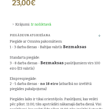
23,00€
Krājumi:
Ir noliktavā
PIEGĀDE UN ATGRIEŠANA
Piegāde ar Omniva pakomātiem:
Bezmaksas
1 - 3 darba dienas - Baltijas valstīs
Standarta piegāde:
Bezmaksas
3 - 8 darba dienas -
pasūtījumiem virs 100
eiro (ES valstīs)
Eksprespiegāde:
2 - 5 darba dienas -
no 18 eiro
(atkarībā no izvēlētā
piegādes pakalpojuma)
Piegādes laiks ir tikai orientējošs. Pasūtījumi, kas veikti
pēc plkst. 11:00, tiks apstrādāti nākamajā darba dienā. Visi