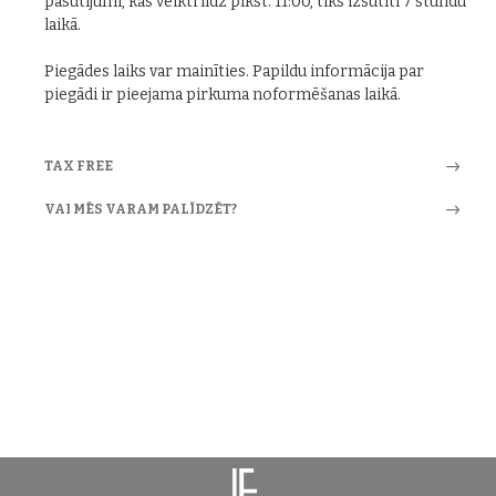
pasūtījumi, kas veikti līdz plkst. 11:00, tiks izsūtīti 7 stundu
laikā.
Piegādes laiks var mainīties. Papildu informācija par
piegādi ir pieejama pirkuma noformēšanas laikā.
TAX FREE
VAI MĒS VARAM PALĪDZĒT?