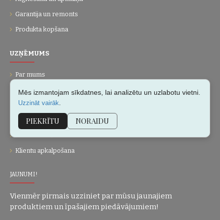
Garantija un remonts
Produkta kopšana
UZŅĒMUMS
Par mums
Kontakti
Mēs izmantojam sīkdatnes, lai analizētu un uzlabotu vietni.
.
Uzzināt vairāk
Vietnes karte
PIEKRĪTU
NORAIDU
Dāvanu kartes
Personalizēšana
Klientu apkalpošana
JAUNUMI!
Vienmēr pirmais uzziniet par mūsu jaunajiem
produktiem un īpašajiem piedāvājumiem!