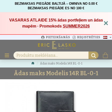
BEZMAKSAS PIEGĀDE BALTIJĀ – OMNIVA NO 0.00 €
BEZMAKSAS PIEGĀDE ES NO 100 €
VASARAS ATLAIDE 15%
ādas portfeļiem un ādas
×
mapēm · Promokods
SUMMER2026
PIETEIKŠANĀS
REĢISTRĒTIES
Ādas maks Modelis 14R BL-0-1
Ādas maks Modelis 14R BL-0-1