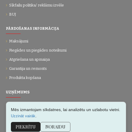
Sīkfailu politika/ reklāmu izvēle
BUJ
PĀRDOŠANAS INFORMĀCIJA
Maksājumi
Piegādes un piegādes noteikumi
Atgriešana un apmaiņa
Garantija un remonts
Produkta kopšana
UZŅĒMUMS
Par mums
Mēs izmantojam sīkdatnes, lai analizētu un uzlabotu vietni.
Kontakti
.
Uzzināt vairāk
Vietnes karte
PIEKRĪTU
NORAIDU