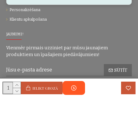
Dāvanu kartes
Personalizēšana
Klientu apkalpošana
JAUNUMI!
Vienmēr pirmais uzziniet par mūsu jaunajiem
produktiem un īpašajiem piedāvājumiem!
SŪTĪT
Konfidencialitātes politika
Esmu iepazinies(-usies) ar sadaļu
un
IELIKT GROZĀ
piekrītu visiem minētajiem noteikumiem
Autortiesības © 2004-2025 Eric Lasko. Visas tiesības aizsargātas.