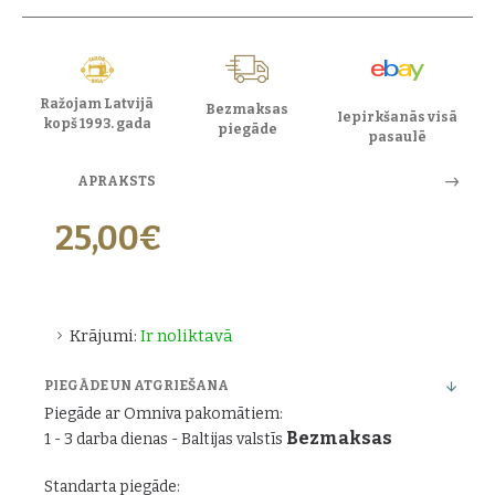
Ražojam Latvijā
Bezmaksas
Iepirkšanās visā
kopš 1993. gada
piegāde
pasaulē
APRAKSTS
25,00€
Krājumi:
Ir noliktavā
PIEGĀDE UN ATGRIEŠANA
Piegāde ar Omniva pakomātiem:
Bezmaksas
1 - 3 darba dienas - Baltijas valstīs
Standarta piegāde: