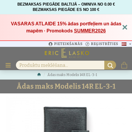
BEZMAKSAS PIEGĀDE BALTIJĀ – OMNIVA NO 0.00 €
BEZMAKSAS PIEGĀDE ES NO 100 €
VASARAS ATLAIDE 15%
ādas portfeļiem un ādas
×
mapēm · Promokods
SUMMER2026
PIETEIKŠANĀS
REĢISTRĒTIES
Ādas maks Modelis 14R EL-3-1
Ādas maks Modelis 14R EL-3-1