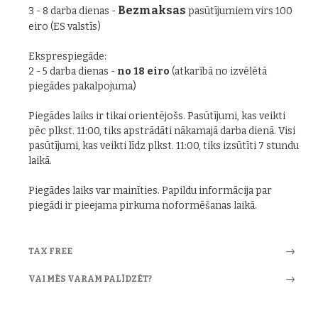
Bezmaksas
3 - 8 darba dienas -
pasūtījumiem virs 100
eiro (ES valstīs)
Eksprespiegāde:
2 - 5 darba dienas -
no 18 eiro
(atkarībā no izvēlētā
piegādes pakalpojuma)
Piegādes laiks ir tikai orientējošs. Pasūtījumi, kas veikti
pēc plkst. 11:00, tiks apstrādāti nākamajā darba dienā. Visi
pasūtījumi, kas veikti līdz plkst. 11:00, tiks izsūtīti 7 stundu
laikā.
Piegādes laiks var mainīties. Papildu informācija par
piegādi ir pieejama pirkuma noformēšanas laikā.
TAX FREE
VAI MĒS VARAM PALĪDZĒT?