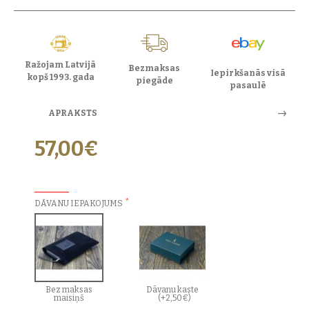
Ražojam Latvijā
Bezmaksas
Iepirkšanās visā
kopš 1993. gada
piegāde
pasaulē
APRAKSTS
57,00€
PAPILDU IZVĒLES:
DĀVANU IEPAKOJUMS
Bez maksas
Dāvanu kaste
maisiņš
(+2,50€)