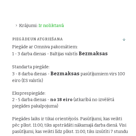
Krājumi:
Ir noliktavā
PIEGĀDE UN ATGRIEŠANA
Piegāde ar Omniva pakomātiem:
Bezmaksas
1 - 3 darba dienas - Baltijas valstīs
Standarta piegāde:
Bezmaksas
3 - 8 darba dienas -
pasūtījumiem virs 100
eiro (ES valstīs)
Eksprespiegāde:
2 - 5 darba dienas -
no 18 eiro
(atkarībā no izvēlētā
piegādes pakalpojuma)
Piegādes laiks ir tikai orientējošs. Pasūtījumi, kas veikti
pēc plkst. 11:00, tiks apstrādāti nākamajā darba dienā. Visi
pasūtījumi, kas veikti līdz plkst. 11:00, tiks izsūtīti 7 stundu