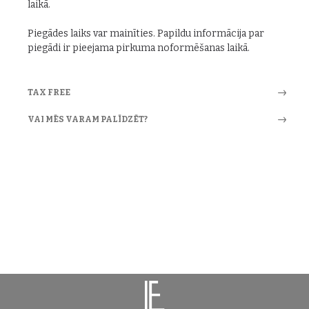
laikā.
Piegādes laiks var mainīties. Papildu informācija par
piegādi ir pieejama pirkuma noformēšanas laikā.
TAX FREE
VAI MĒS VARAM PALĪDZĒT?