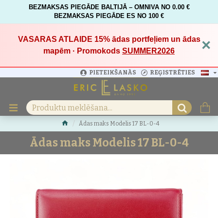
BEZMAKSAS PIEGĀDE BALTIJĀ – OMNIVA NO 0.00 €
BEZMAKSAS PIEGĀDE ES NO 100 €
VASARAS ATLAIDE 15%
ādas portfeļiem un ādas
×
mapēm · Promokods
SUMMER2026
PIETEIKŠANĀS
REĢISTRĒTIES
Ādas maks Modelis 17 BL-0-4
Ādas maks Modelis 17 BL-0-4