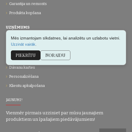
Garantija un remonts
Produkta kopšana
UZŅĒMUMS
Mēs izmantojam sīkdatnes, lai analizētu un uzlabotu vietni.
Par mums
.
Uzzināt vairāk
Kontakti
PIEKRĪTU
NORAIDU
Vietnes karte
Dāvanu kartes
Personalizēšana
Klientu apkalpošana
JAUNUMI!
Vienmēr pirmais uzziniet par mūsu jaunajiem
produktiem un īpašajiem piedāvājumiem!