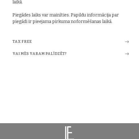
laikā.
Piegādes laiks var mainīties. Papildu informācija par
piegādi ir pieejama pirkuma noformēšanas laikā.
TAX FREE
VAI MĒS VARAM PALĪDZĒT?