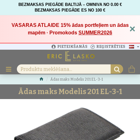
BEZMAKSAS PIEGĀDE BALTIJĀ – OMNIVA NO 0.00 €
BEZMAKSAS PIEGĀDE ES NO 100 €
VASARAS ATLAIDE 15%
ādas portfeļiem un ādas
×
mapēm · Promokods
SUMMER2026
PIETEIKŠANĀS
REĢISTRĒTIES
Ādas maks Modelis 201 EL-3-1
Ādas maks Modelis 201 EL-3-1