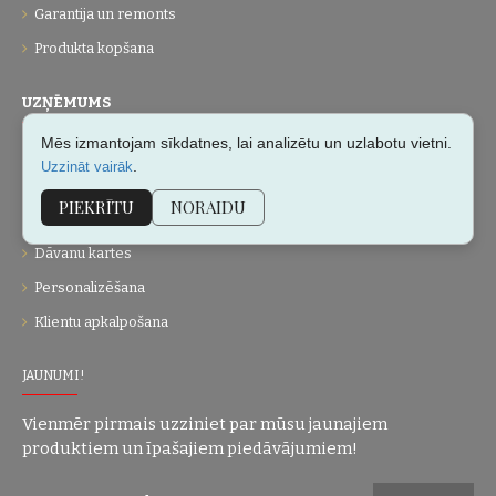
Garantija un remonts
Produkta kopšana
UZŅĒMUMS
Mēs izmantojam sīkdatnes, lai analizētu un uzlabotu vietni.
Par mums
.
Uzzināt vairāk
Kontakti
PIEKRĪTU
NORAIDU
Vietnes karte
Dāvanu kartes
Personalizēšana
Klientu apkalpošana
JAUNUMI!
Vienmēr pirmais uzziniet par mūsu jaunajiem
produktiem un īpašajiem piedāvājumiem!