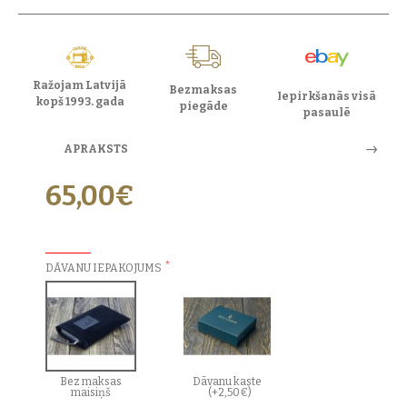
Ražojam Latvijā
Bezmaksas
Iepirkšanās visā
kopš 1993. gada
piegāde
pasaulē
APRAKSTS
65,00€
PAPILDU IZVĒLES:
DĀVANU IEPAKOJUMS
Bez maksas
Dāvanu kaste
maisiņš
(+2,50€)