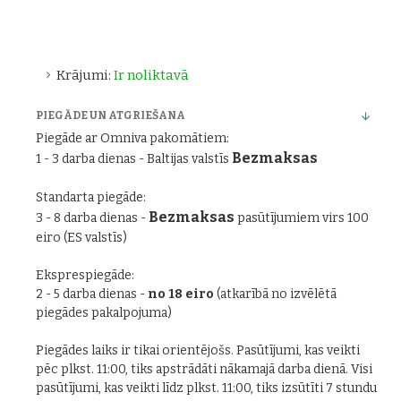
Krājumi:
Ir noliktavā
PIEGĀDE UN ATGRIEŠANA
Piegāde ar Omniva pakomātiem:
Bezmaksas
1 - 3 darba dienas - Baltijas valstīs
Standarta piegāde:
Bezmaksas
3 - 8 darba dienas -
pasūtījumiem virs 100
eiro (ES valstīs)
Eksprespiegāde:
2 - 5 darba dienas -
no 18 eiro
(atkarībā no izvēlētā
piegādes pakalpojuma)
Piegādes laiks ir tikai orientējošs. Pasūtījumi, kas veikti
pēc plkst. 11:00, tiks apstrādāti nākamajā darba dienā. Visi
pasūtījumi, kas veikti līdz plkst. 11:00, tiks izsūtīti 7 stundu