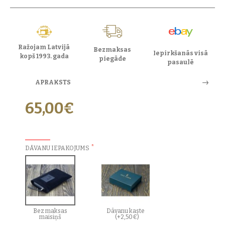
Ražojam Latvijā
Bezmaksas
Iepirkšanās visā
kopš 1993. gada
piegāde
pasaulē
APRAKSTS
65,00€
PAPILDU IZVĒLES:
DĀVANU IEPAKOJUMS
Bez maksas
Dāvanu kaste
maisiņš
(+2,50€)