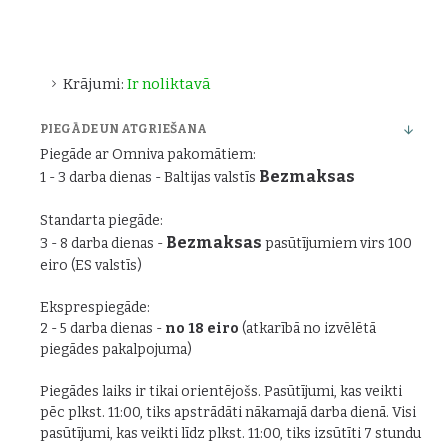
Krājumi:
Ir noliktavā
PIEGĀDE UN ATGRIEŠANA
Piegāde ar Omniva pakomātiem:
Bezmaksas
1 - 3 darba dienas - Baltijas valstīs
Standarta piegāde:
Bezmaksas
3 - 8 darba dienas -
pasūtījumiem virs 100
eiro (ES valstīs)
Eksprespiegāde:
2 - 5 darba dienas -
no 18 eiro
(atkarībā no izvēlētā
piegādes pakalpojuma)
Piegādes laiks ir tikai orientējošs. Pasūtījumi, kas veikti
pēc plkst. 11:00, tiks apstrādāti nākamajā darba dienā. Visi
pasūtījumi, kas veikti līdz plkst. 11:00, tiks izsūtīti 7 stundu