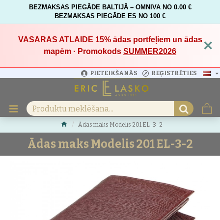
BEZMAKSAS PIEGĀDE BALTIJĀ – OMNIVA NO 0.00 €
BEZMAKSAS PIEGĀDE ES NO 100 €
VASARAS ATLAIDE 15%
ādas portfeļiem un ādas
×
mapēm · Promokods
SUMMER2026
PIETEIKŠANĀS
REĢISTRĒTIES
Ādas maks Modelis 201 EL-3-2
Ādas maks Modelis 201 EL-3-2