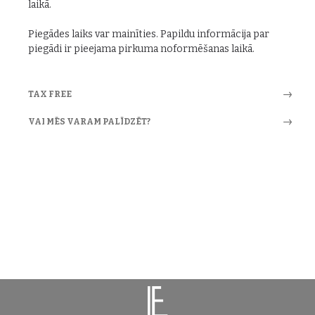
laikā.
Piegādes laiks var mainīties. Papildu informācija par
piegādi ir pieejama pirkuma noformēšanas laikā.
TAX FREE
VAI MĒS VARAM PALĪDZĒT?