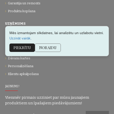
Garantija un remonts
Produkta kopšana
UZŅĒMUMS
Mēs izmantojam sīkdatnes, lai analizētu un uzlabotu vietni.
Par mums
.
Uzzināt vairāk
Kontakti
PIEKRĪTU
NORAIDU
Vietnes karte
Dāvanu kartes
Personalizēšana
Klientu apkalpošana
JAUNUMI!
Vienmēr pirmais uzziniet par mūsu jaunajiem
produktiem un īpašajiem piedāvājumiem!