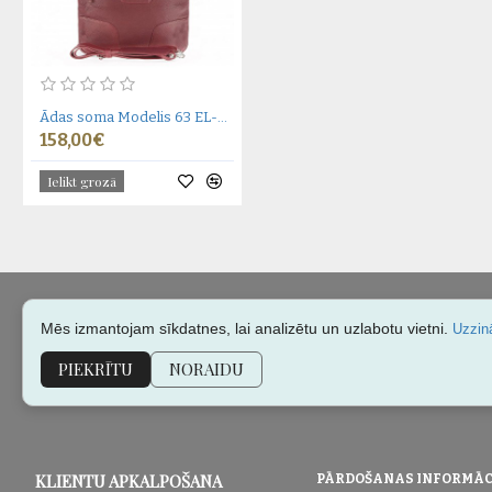
Ādas soma Modelis 63 EL-4-5BR
158,00€
Ielikt grozā
Mēs izmantojam sīkdatnes, lai analizētu un uzlabotu vietni.
Uzzinā
PIEKRĪTU
NORAIDU
KLIENTU APKALPOŠANA
PĀRDOŠANAS INFORMĀC