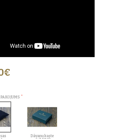
00€
ZVĒLES:
EPAKOJUMS
sas
Dāvanu kaste