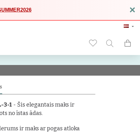
×
SUMMER2026
S
L-3-1
- Šis elegantais maks ir
ots no īstas ādas.
derums ir maks ar pogas atloka