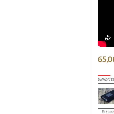
65,
PAPILDU I
DĀVANU I
Bez mak