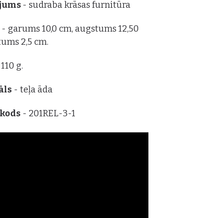
ājums
- sudraba krāsas furnitūra
s
- garums 10,0 cm, augstums 12,50
tums 2,5 cm.
 110 g.
āls
- teļa āda
 kods
- 201R
EL-3-1