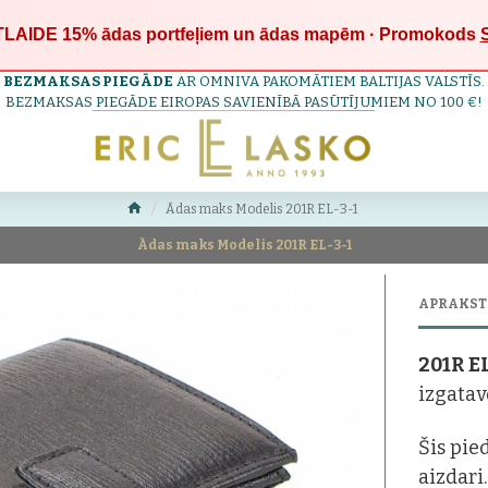
LAIDE 15%
ādas portfeļiem un ādas mapēm · Promokods
BEZMAKSAS PIEGĀDE
AR OMNIVA PAKOMĀTIEM BALTIJAS VALSTĪS.
BEZMAKSAS PIEGĀDE EIROPAS SAVIENĪBĀ PASŪTĪJUMIEM NO 100 €!
Ādas maks Modelis 201R EL-3-1
Ādas maks Modelis 201R EL-3-1
APRAKST
201R E
izgatav
Šis pie
aizdari.