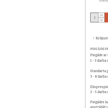
maisi
Krājum
PIEGĀDE U
Piegāde a
1 - 3 darba 
Standarta 
3 - 8 darba
Eksprespie
2 - 5 darba
Piegādes lai
apstrādāti 