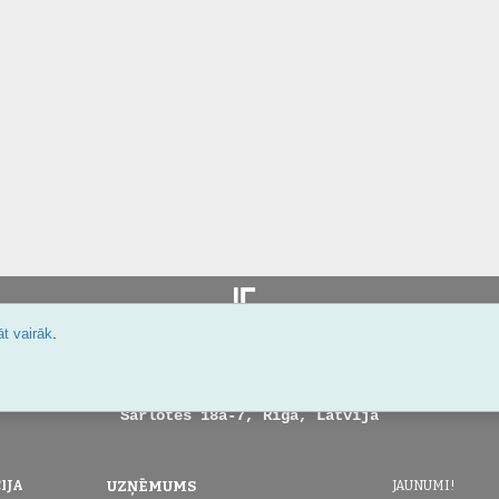
.
t vairāk
Šarlotes 18a-7, Rīga, Latvija
IJA
UZŅĒMUMS
JAUNUMI!