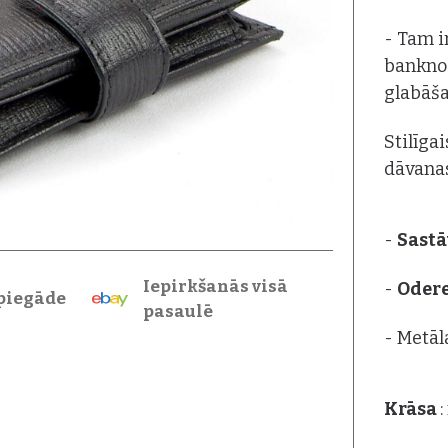
- Tam i
banknoš
glabāša
Stilīga
dāvanas
-
Sastā
Iepirkšanās visā
-
Oder
piegāde
pasaulē
- Metāl
Krāsa