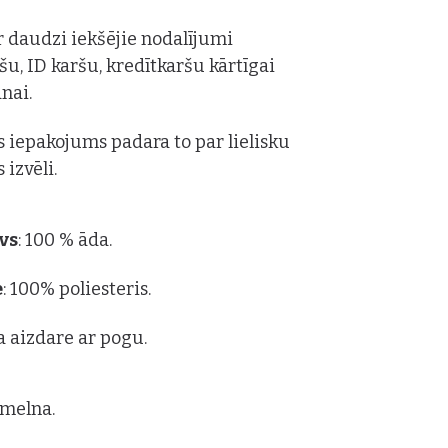
r daudzi iekšējie nodalījumi
u, ID karšu, kredītkaršu kārtīgai
nai.
is iepakojums padara to par lielisku
 izvēli.
vs
: 100 % āda.
e
: 100% poliesteris.
a aizdare ar pogu.
: melna.