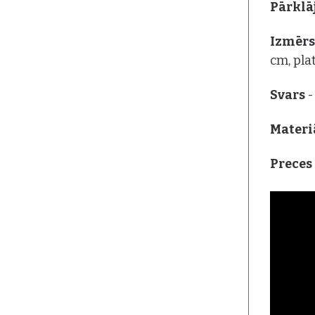
Pārkl
Izmēr
cm, pla
Svars
-
Materi
Preces