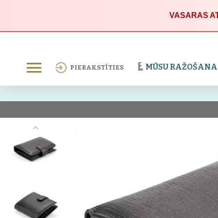
VASARAS AT
MŪSU RAŽOŠANA
PIERAKSTĪTIES