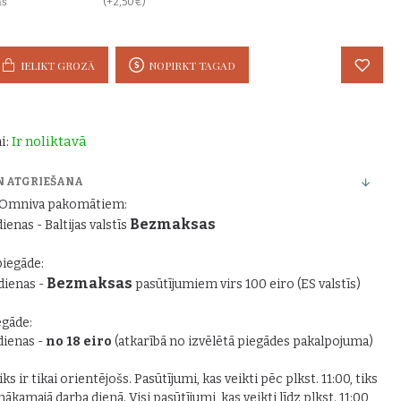
ņš
(+2,50€)
IELIKT GROZĀ
NOPIRKT TAGAD
i:
Ir noliktavā
N ATGRIEŠANA
r Omniva pakomātiem:
Bezmaksas
dienas - Baltijas valstīs
piegāde:
Bezmaksas
 dienas -
pasūtījumiem virs 100 eiro (ES valstīs)
gāde:
 dienas -
no 18 eiro
(atkarībā no izvēlētā piegādes pakalpojuma)
ks ir tikai orientējošs. Pasūtījumi, kas veikti pēc plkst. 11:00, tiks
nākamajā darba dienā. Visi pasūtījumi, kas veikti līdz plkst. 11:00,