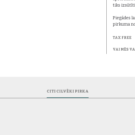
tiks izsūtīt
Piegādes la
pirkuma no
TAX FREE
VAI MĒS V
CITI CILVĒKI PIRKA