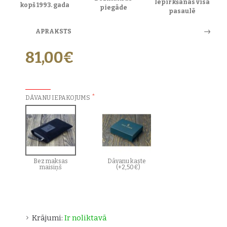
Iepirkšanās visā
kopš 1993. gada
piegāde
pasaulē
APRAKSTS
81,00€
PAPILDU IZVĒLES:
DĀVANU IEPAKOJUMS
Bez maksas
Dāvanu kaste
maisiņš
(+2,50€)
Krājumi:
Ir noliktavā