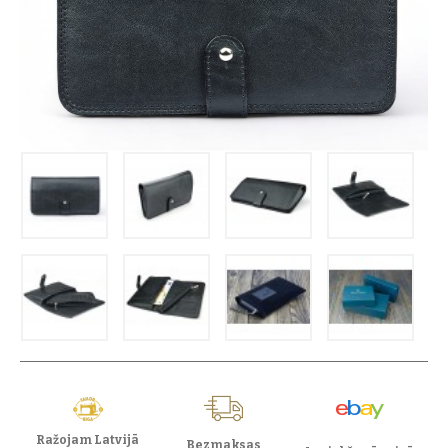
Ražojam Latvijā
Bezmaksas