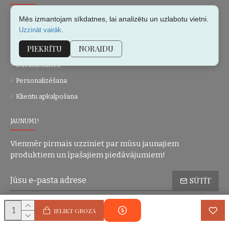
Par mums
Mēs izmantojam sīkdatnes, lai analizētu un uzlabotu vietni.
.
Uzzināt vairāk
Kontakti
PIEKRĪTU
NORAIDU
Vietnes karte
Dāvanu kartes
Personalizēšana
Klientu apkalpošana
JAUNUMI!
Vienmēr pirmais uzziniet par mūsu jaunajiem
produktiem un īpašajiem piedāvājumiem!
SŪTĪT
Konfidencialitātes politika
Esmu iepazinies(-usies) ar sadaļu
un
IELIKT GROZĀ
piekrītu visiem minētajiem noteikumiem