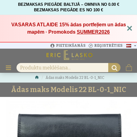
BEZMAKSAS PIEGĀDE BALTIJĀ – OMNIVA NO 0.00 €
BEZMAKSAS PIEGĀDE ES NO 100 €
VASARAS ATLAIDE 15%
ādas portfeļiem un ādas
×
mapēm · Promokods
SUMMER2026
PIETEIKŠANĀS
REĢISTRĒTIES
Ādas maks Modelis 22 BL-0-1_NIC
Ādas maks Modelis 22 BL-0-1_NIC