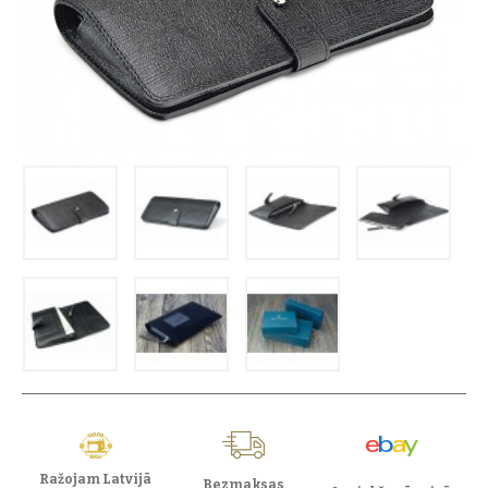
Ražojam Latvijā
Bezmaksas