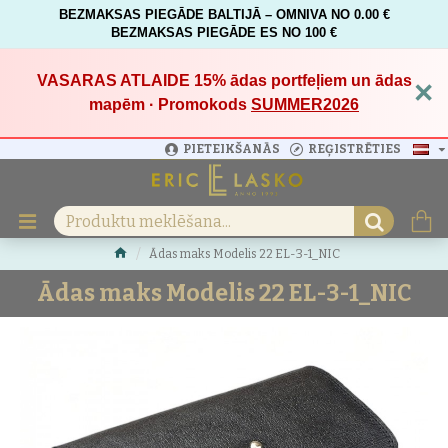
BEZMAKSAS PIEGĀDE BALTIJĀ – OMNIVA NO 0.00 €
BEZMAKSAS PIEGĀDE ES NO 100 €
VASARAS ATLAIDE 15%
ādas portfeļiem un ādas
×
mapēm · Promokods
SUMMER2026
PIETEIKŠANĀS
REĢISTRĒTIES
Ādas maks Modelis 22 EL-3-1_NIC
Ādas maks Modelis 22 EL-3-1_NIC