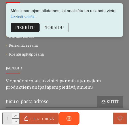
Par mums
Mēs izmantojam sīkdatnes, lai analizētu un uzlabotu vietni.
.
Uzzināt vairāk
Kontakti
PIEKRĪTU
NORAIDU
Vietnes karte
Dāvanu kartes
Personalizēšana
Klientu apkalpošana
JAUNUMI!
Vienmēr pirmais uzziniet par mūsu jaunajiem
produktiem un īpašajiem piedāvājumiem!
SŪTĪT
Konfidencialitātes politika
Esmu iepazinies(-usies) ar sadaļu
un
IELIKT GROZĀ
piekrītu visiem minētajiem noteikumiem