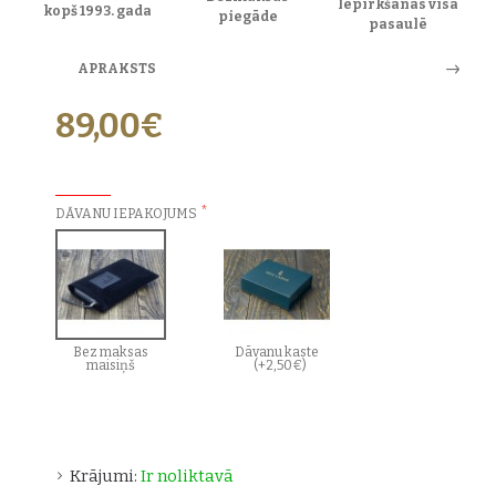
Iepirkšanās visā
kopš 1993. gada
piegāde
pasaulē
APRAKSTS
89,00€
PAPILDU IZVĒLES:
DĀVANU IEPAKOJUMS
Bez maksas
Dāvanu kaste
maisiņš
(+2,50€)
Krājumi:
Ir noliktavā