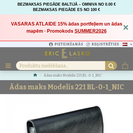
BEZMAKSAS PIEGĀDE BALTIJĀ – OMNIVA NO 0.00 €
BEZMAKSAS PIEGĀDE ES NO 100 €
VASARAS ATLAIDE 15%
ādas portfeļiem un ādas
×
mapēm · Promokods
SUMMER2026
PIETEIKŠANĀS
REĢISTRĒTIES
Ādas maks Modelis 221 BL-0-1_NIC
Ādas maks Modelis 221 BL-0-1_NIC