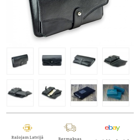
Ražojam Latvijā
Bezmaksas