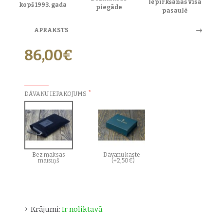
Iepirkšanās visā
kopš 1993. gada
piegāde
pasaulē
APRAKSTS
86,00€
PAPILDU IZVĒLES:
DĀVANU IEPAKOJUMS
Bez maksas
Dāvanu kaste
maisiņš
(+2,50€)
Krājumi:
Ir noliktavā