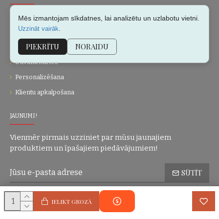
Par mums
Mēs izmantojam sīkdatnes, lai analizētu un uzlabotu vietni.
.
Uzzināt vairāk
Kontakti
PIEKRĪTU
NORAIDU
Vietnes karte
Dāvanu kartes
Personalizēšana
Klientu apkalpošana
JAUNUMI!
Vienmēr pirmais uzziniet par mūsu jaunajiem
produktiem un īpašajiem piedāvājumiem!
SŪTĪT
Konfidencialitātes politika
Esmu iepazinies(-usies) ar sadaļu
un
IELIKT GROZĀ
piekrītu visiem minētajiem noteikumiem