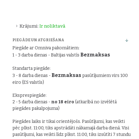
Krājumi:
Ir noliktavā
PIEGĀDE UN ATGRIEŠANA
Piegāde ar Omniva pakomātiem:
Bezmaksas
1 - 3 darba dienas - Baltijas valstīs
Standarta piegāde:
Bezmaksas
3 - 8 darba dienas -
pasūtījumiem virs 100
eiro (ES valstīs)
Eksprespiegāde:
2 - 5 darba dienas -
no 18 eiro
(atkarībā no izvēlētā
piegādes pakalpojuma)
Piegādes laiks ir tikai orientējošs. Pasūtījumi, kas veikti
pēc plkst. 11:00, tiks apstrādāti nākamajā darba dienā. Visi
pasūtījumi, kas veikti līdz plkst. 11:00, tiks izsūtīti 7 stundu