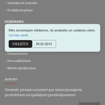
Garantija un remonts
Produkta kopšana
UZŅĒMUMS
Mēs izmantojam sīkdatnes, lai analizētu un uzlabotu vietni.
Par mums
.
Uzzināt vairāk
Kontakti
PIEKRĪTU
NORAIDU
Vietnes karte
Dāvanu kartes
Personalizēšana
Klientu apkalpošana
JAUNUMI!
Vienmēr pirmais uzziniet par mūsu jaunajiem
produktiem un īpašajiem piedāvājumiem!