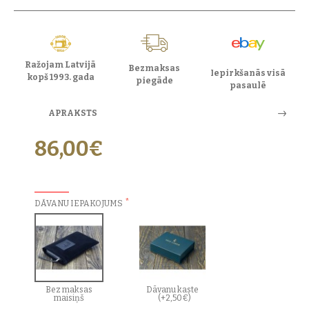
Ražojam Latvijā
Bezmaksas
Iepirkšanās visā
kopš 1993. gada
piegāde
pasaulē
APRAKSTS
86,00€
PAPILDU IZVĒLES:
DĀVANU IEPAKOJUMS
Bez maksas
Dāvanu kaste
maisiņš
(+2,50€)