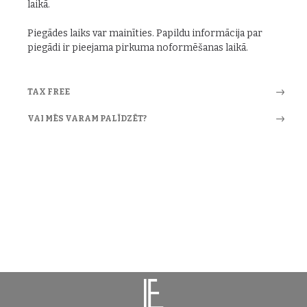
laikā.
Piegādes laiks var mainīties. Papildu informācija par
piegādi ir pieejama pirkuma noformēšanas laikā.
TAX FREE
VAI MĒS VARAM PALĪDZĒT?