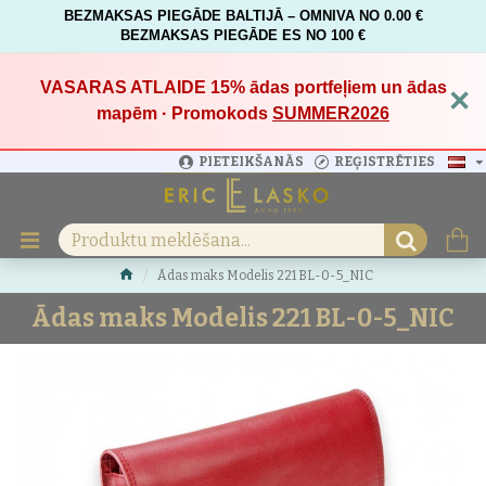
BEZMAKSAS PIEGĀDE BALTIJĀ – OMNIVA NO 0.00 €
BEZMAKSAS PIEGĀDE ES NO 100 €
VASARAS ATLAIDE 15%
ādas portfeļiem un ādas
×
mapēm · Promokods
SUMMER2026
PIETEIKŠANĀS
REĢISTRĒTIES
Ādas maks Modelis 221 BL-0-5_NIC
Ādas maks Modelis 221 BL-0-5_NIC