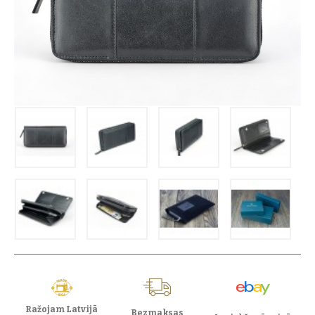
Ražojam Latvijā
Bezmaksas