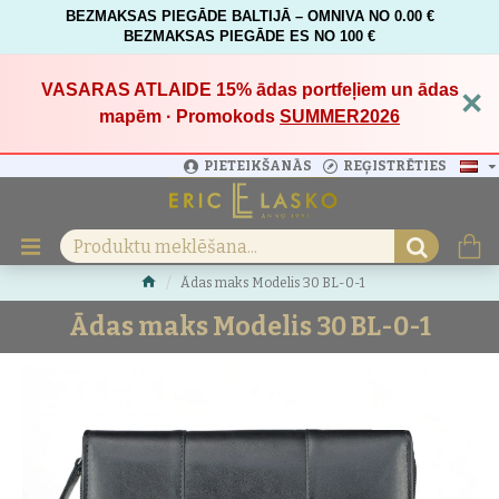
BEZMAKSAS PIEGĀDE BALTIJĀ – OMNIVA NO 0.00 €
BEZMAKSAS PIEGĀDE ES NO 100 €
VASARAS ATLAIDE 15%
ādas portfeļiem un ādas
×
mapēm · Promokods
SUMMER2026
PIETEIKŠANĀS
REĢISTRĒTIES
Ādas maks Modelis 30 BL-0-1
Ādas maks Modelis 30 BL-0-1