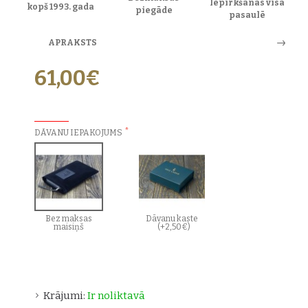
Iepirkšanās visā
kopš 1993. gada
piegāde
pasaulē
APRAKSTS
61,00€
PAPILDU IZVĒLES:
DĀVANU IEPAKOJUMS
Bez maksas
Dāvanu kaste
maisiņš
(+2,50€)
Krājumi:
Ir noliktavā