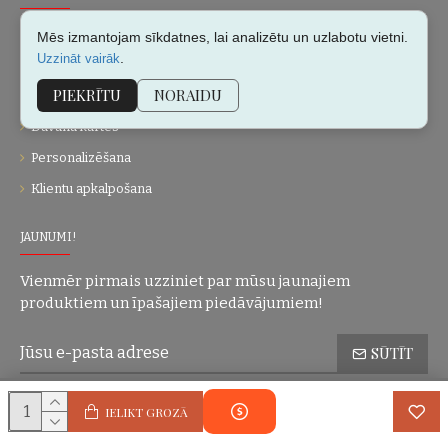
Par mums
Mēs izmantojam sīkdatnes, lai analizētu un uzlabotu vietni.
.
Uzzināt vairāk
Kontakti
PIEKRĪTU
NORAIDU
Vietnes karte
Dāvanu kartes
Personalizēšana
Klientu apkalpošana
JAUNUMI!
Vienmēr pirmais uzziniet par mūsu jaunajiem
produktiem un īpašajiem piedāvājumiem!
SŪTĪT
Konfidencialitātes politika
Esmu iepazinies(-usies) ar sadaļu
un
IELIKT GROZĀ
piekrītu visiem minētajiem noteikumiem