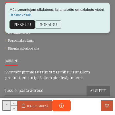
Par mums
Mēs izmantojam sīkdatnes, lai analizētu un uzlabotu vietni.
.
Uzzināt vairāk
Kontakti
PIEKRĪTU
NORAIDU
Vietnes karte
Dāvanu kartes
Personalizēšana
Klientu apkalpošana
JAUNUMI!
Vienmēr pirmais uzziniet par mūsu jaunajiem
produktiem un īpašajiem piedāvājumiem!
SŪTĪT
Konfidencialitātes politika
Esmu iepazinies(-usies) ar sadaļu
un
IELIKT GROZĀ
piekrītu visiem minētajiem noteikumiem