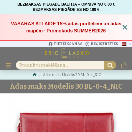
BEZMAKSAS PIEGĀDE BALTIJĀ – OMNIVA NO 0.00 €
BEZMAKSAS PIEGĀDE ES NO 100 €
VASARAS ATLAIDE 15%
ādas portfeļiem un ādas
×
mapēm · Promokods
SUMMER2026
PIETEIKŠANĀS
REĢISTRĒTIES
Ādas maks Modelis 30 BL-0-4_NIC
Ādas maks Modelis 30 BL-0-4_NIC