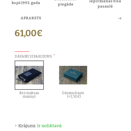
Iepirkšanās visā
kopš 1993. gada
piegāde
pasaulē
APRAKSTS
61,00€
PAPILDU IZVĒLES:
DĀVANU IEPAKOJUMS
Bez maksas
Dāvanu kaste
maisiņš
(+2,50€)
Krājumi:
Ir noliktavā