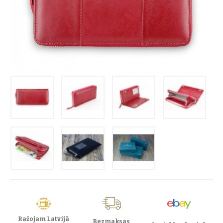
Ražojam Latvijā
Bezmaksas