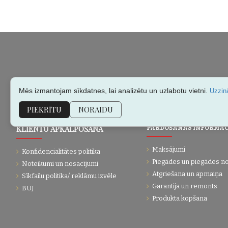
Mēs izmantojam sīkdatnes, lai analizētu un uzlabotu vietni.
Uzzinā
PIEKRĪTU
NORAIDU
KLIENTU APKALPOŠANA
PĀRDOŠANAS INFORMĀC
Maksājumi
Konfidencialitātes politika
Piegādes un piegādes n
Noteikumi un nosacījumi
Atgriešana un apmaiņa
Sīkfailu politika/ reklāmu izvēle
Garantija un remonts
BUJ
Produkta kopšana