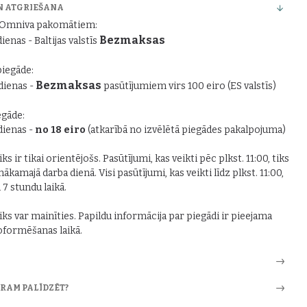
N ATGRIEŠANA
r Omniva pakomātiem:
Bezmaksas
dienas - Baltijas valstīs
piegāde:
Bezmaksas
 dienas -
pasūtījumiem virs 100 eiro (ES valstīs)
gāde:
 dienas -
no 18 eiro
(atkarībā no izvēlētā piegādes pakalpojuma)
ks ir tikai orientējošs. Pasūtījumi, kas veikti pēc plkst. 11:00, tiks
nākamajā darba dienā. Visi pasūtījumi, kas veikti līdz plkst. 11:00,
i 7 stundu laikā.
iks var mainīties. Papildu informācija par piegādi ir pieejama
formēšanas laikā.
ARAM PALĪDZĒT?