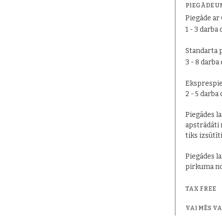
PIEGĀDE U
Piegāde a
1 - 3 darba 
Standarta 
3 - 8 darba
Eksprespie
2 - 5 darba
Piegādes lai
apstrādāti 
tiks izsūtīt
Piegādes la
pirkuma no
TAX FREE
VAI MĒS V