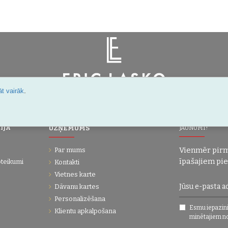
.
t vairāk
Šarlotes 18a-7, Rīga, Latvija
IJA
UZŅĒMUMS
JAUNUMI!
Vienmēr pirm
Par mums
īpašajiem pi
oteikumi
Kontakti
Vietnes karte
Dāvanu kartes
Personalizēšana
Esmu iepazini
Klientu apkalpošana
minētajiem n