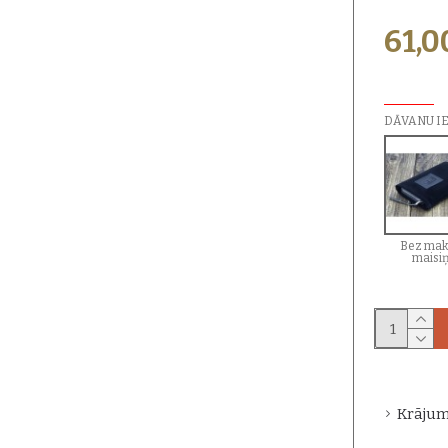
61,
PAPILDU I
DĀVANU I
Bez mak
maisi
Krājum