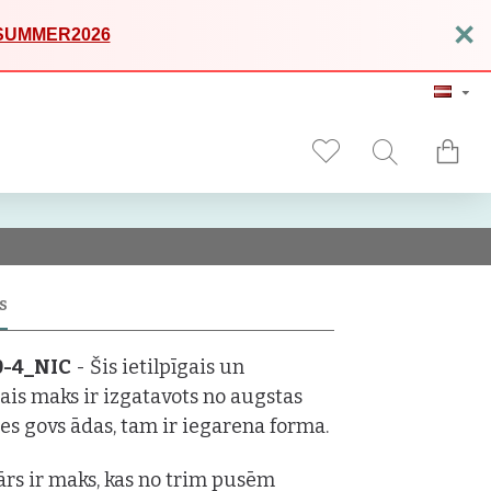
×
SUMMER2026
S
0-4_NIC
- Šis ietilpīgais un
ais maks ir izgatavots no augstas
tes govs ādas, tam ir iegarena forma.
rs ir maks, kas no trim pusēm