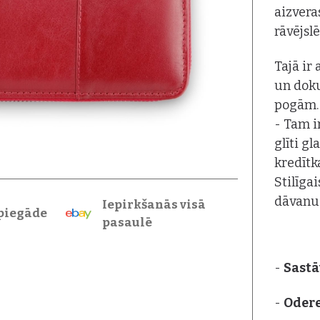
aizvera
rāvējsl
Tajā ir
un doku
pogām.
- Tam i
glīti g
kredītk
Stilīga
dāvanu 
Iepirkšanās visā
piegāde
pasaulē
-
Sastā
-
Oder