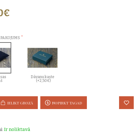
00€
ZVĒLES:
EPAKOJUMS
sas
Dāvanu kaste
ņš
(+2,50€)
IELIKT GROZĀ
NOPIRKT TAGAD
i:
Ir noliktavā