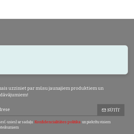
ais uzziniet par mūsu jaunajiem produktiem un
edāvājumiem!
SŪTĪT
Konfidencialitātes politika
es(-usies) ar sadaļu
un piekrītu visiem
oteikumiem