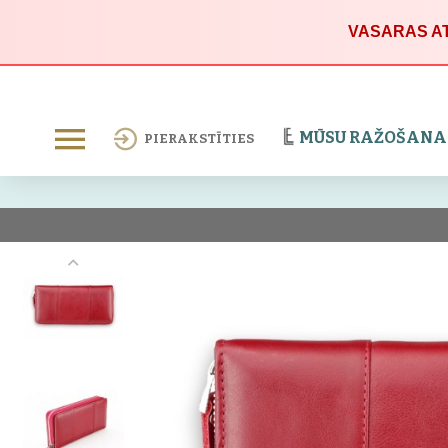
VASARAS AT
MŪSU RAŽOŠANA
PIERAKSTĪTIES