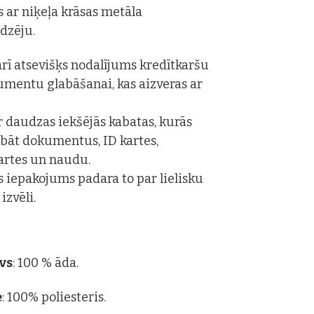
s ar niķeļa krāsas metāla
ēdzēju.
 arī atsevišķs nodalījums kredītkaršu
mentu glabāšanai, kas aizveras ar
r daudzas iekšējās kabatas, kurās
labāt dokumentus, ID kartes,
artes un naudu.
is iepakojums padara to par lielisku
izvēli.
vs
: 100 % āda.
e
: 100% poliesteris.