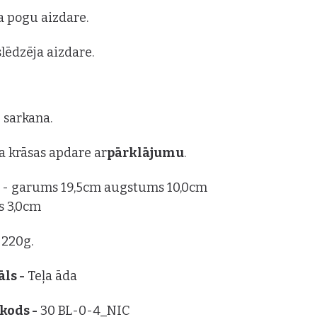
a pogu aizdare.
slēdzēja aizdare.
- sarkana.
 krāsas apdare ar
pārklājumu
.
s
- garums 19,5cm augstums 10,0cm
s 3,0cm
 220g.
ls -
Teļa āda
kods -
30 BL-0-4_NIC