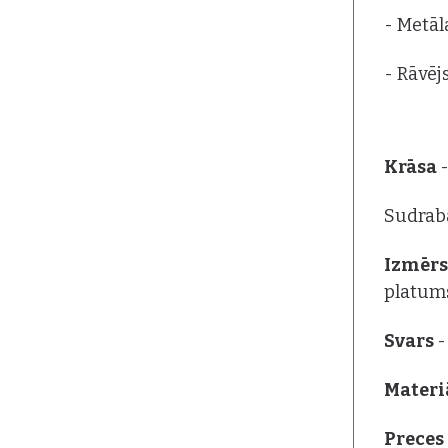
- Metāl
- Rāvēj
Krāsa
Sudraba
Izmēr
platum
Svars
-
Materiā
Preces 