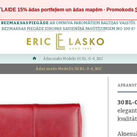
LAIDE 15%
ādas portfeļiem un ādas mapēm · Promokods
BEZMAKSAS PIEGĀDE
AR OMNIVA PAKOMĀTIEM BALTIJAS VALSTĪS.
BEZMAKSAS PIEGĀDE EIROPAS SAVIENĪBĀ PASŪTĪJUMIEM NO 100 €!
Ādas maks Modelis 30 BL-0-4_NIC
Ādas maks Modelis 30 BL-0-4_NIC
APRAKST
30 BL-
elegant
kvalitā
Aksesuā