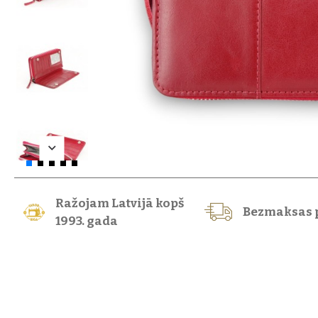
Ražojam Latvijā kopš
Bezmaksas 
1993. gada