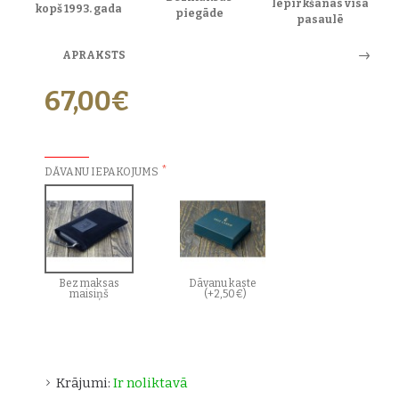
Iepirkšanās visā
kopš 1993. gada
piegāde
pasaulē
APRAKSTS
67,00€
PAPILDU IZVĒLES:
DĀVANU IEPAKOJUMS
Bez maksas
Dāvanu kaste
maisiņš
(+2,50€)
Krājumi:
Ir noliktavā