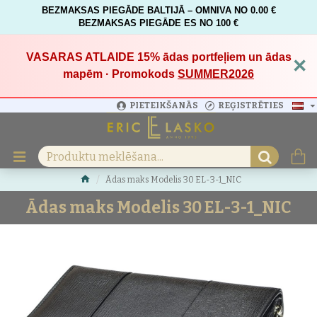
BEZMAKSAS PIEGĀDE BALTIJĀ – OMNIVA NO 0.00 €
BEZMAKSAS PIEGĀDE ES NO 100 €
VASARAS ATLAIDE 15%
ādas portfeļiem un ādas
×
mapēm · Promokods
SUMMER2026
PIETEIKŠANĀS
REĢISTRĒTIES
Ādas maks Modelis 30 EL-3-1_NIC
Ādas maks Modelis 30 EL-3-1_NIC