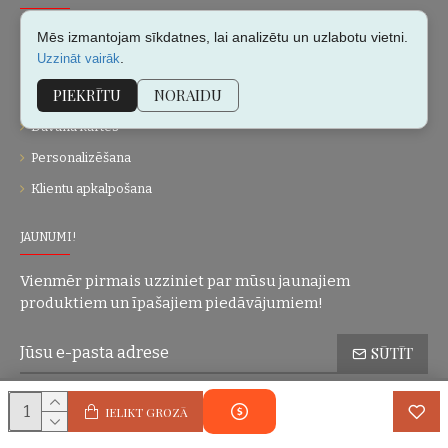
Par mums
Mēs izmantojam sīkdatnes, lai analizētu un uzlabotu vietni.
.
Uzzināt vairāk
Kontakti
PIEKRĪTU
NORAIDU
Vietnes karte
Dāvanu kartes
Personalizēšana
Klientu apkalpošana
JAUNUMI!
Vienmēr pirmais uzziniet par mūsu jaunajiem
produktiem un īpašajiem piedāvājumiem!
SŪTĪT
Konfidencialitātes politika
Esmu iepazinies(-usies) ar sadaļu
un
IELIKT GROZĀ
piekrītu visiem minētajiem noteikumiem