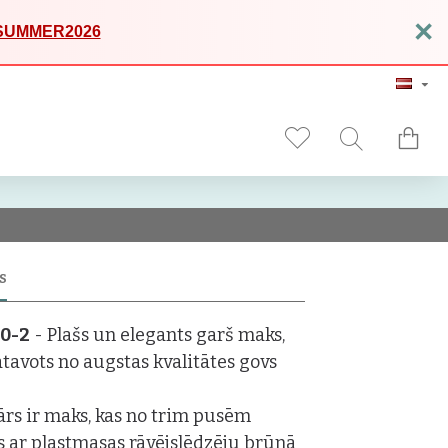
×
SUMMER2026
S
-0-2
- Plašs un elegants garš maks,
atavots no augstas kvalitātes govs
rs ir maks, kas no trim pusēm
s ar plastmasas rāvējslēdzēju brūnā