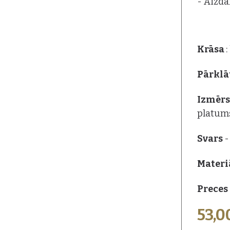
- Aizda
Krāsa
Pārklā
Izmēr
platum
Svars
-
Materi
Preces
53,0