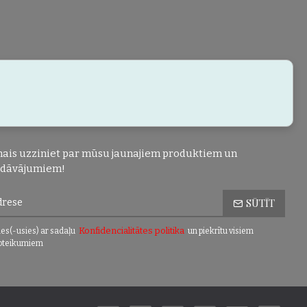
ais uzziniet par mūsu jaunajiem produktiem un
edāvājumiem!
SŪTĪT
Konfidencialitātes politika
es(-usies) ar sadaļu
un piekrītu visiem
oteikumiem