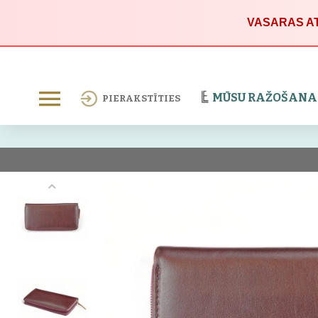
VASARAS AT
MŪSU RAŽOŠANA
PIERAKSTĪTIES