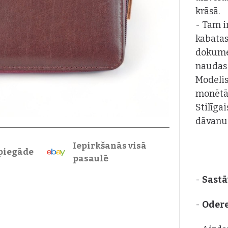
krāsā.
- Tam i
kabatas
dokumen
naudas 
Modelis
monētām
Stilīga
dāvanu 
Iepirkšanās visā
piegāde
pasaulē
-
Sastā
-
Oder