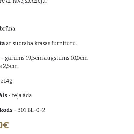
re ar rāvējslēdzēju.
: brūna.
ta
ar sudraba krāsas furnitūru.
s
- garums 19,5cm augstums 10,0cm
s 2,5cm
 214g.
āls
- teļa āda
 kods
- 301 BL-0-2
0€