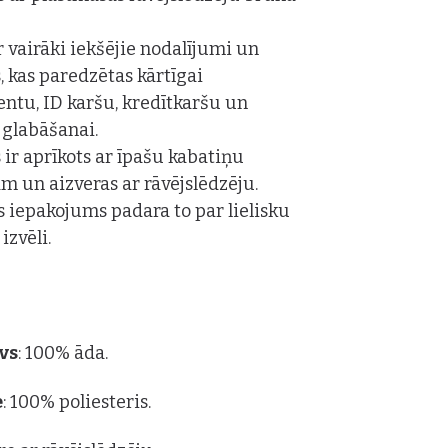
r vairāki iekšējie nodalījumi un
, kas paredzētas kārtīgai
tu, ID karšu, kredītkaršu un
glabāšanai.
 ir aprīkots ar īpašu kabatiņu
 un aizveras ar rāvējslēdzēju.
is iepakojums padara to par lielisku
izvēli.
vs
: 100% āda.
e
: 100% poliesteris.