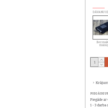
PAPILDU I
DĀVANU I
Bez mak
maisi
Krājum
PIEGĀDE U
Piegāde a
1 - 3 darba 