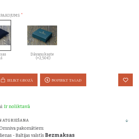
ZVĒLES:
EPAKOJUMS
sas
Dāvanu kaste
ņš
(+2,50€)
IELIKT GROZĀ
NOPIRKT TAGAD
i:
Ir noliktavā
N ATGRIEŠANA
r Omniva pakomātiem:
Bezmaksas
dienas - Baltijas valstīs