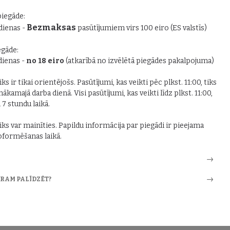
piegāde:
Bezmaksas
 dienas -
pasūtījumiem virs 100 eiro (ES valstīs)
gāde:
 dienas -
no 18 eiro
(atkarībā no izvēlētā piegādes pakalpojuma)
ks ir tikai orientējošs. Pasūtījumi, kas veikti pēc plkst. 11:00, tiks
nākamajā darba dienā. Visi pasūtījumi, kas veikti līdz plkst. 11:00,
i 7 stundu laikā.
iks var mainīties. Papildu informācija par piegādi ir pieejama
formēšanas laikā.
ARAM PALĪDZĒT?