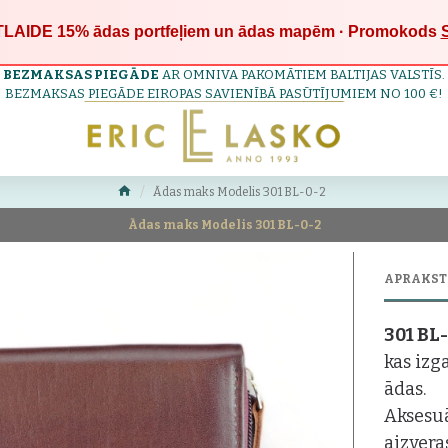
LAIDE 15%
ādas portfeļiem un ādas mapēm · Promokods
BEZMAKSAS PIEGĀDE
AR OMNIVA PAKOMĀTIEM BALTIJAS VALSTĪS.
BEZMAKSAS PIEGĀDE EIROPAS SAVIENĪBĀ PASŪTĪJUMIEM NO 100 €!
Ādas maks Modelis 301 BL-0-2
Ādas maks Modelis 301 BL-0-2
APRAKST
301 BL
kas izg
ādas.
Aksesuā
aizvera