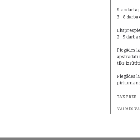
Standarta 
3 - 8 darba
Eksprespie
2 - 5 darba
Piegādes lai
apstrādāti 
tiks izsūtīt
Piegādes la
pirkuma no
TAX FREE
VAI MĒS V