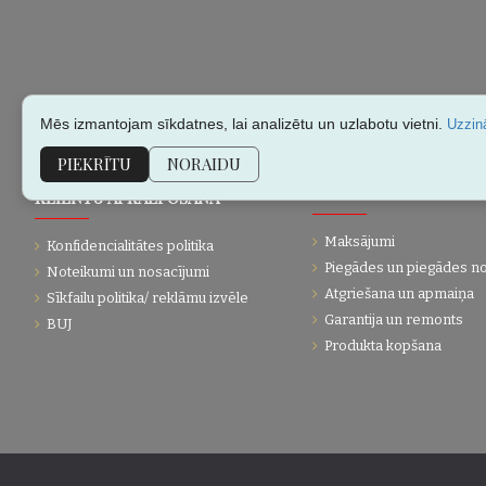
Mēs izmantojam sīkdatnes, lai analizētu un uzlabotu vietni.
Uzzinā
PIEKRĪTU
NORAIDU
KLIENTU APKALPOŠANA
PĀRDOŠANAS INFORMĀC
Maksājumi
Konfidencialitātes politika
Piegādes un piegādes n
Noteikumi un nosacījumi
Atgriešana un apmaiņa
Sīkfailu politika/ reklāmu izvēle
Garantija un remonts
BUJ
Produkta kopšana