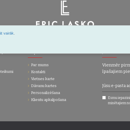
.
t vairāk
Šarlotes 18a-7, Rīga, Latvija
IJA
UZŅĒMUMS
JAUNUMI!
Vienmēr pirm
Par mums
īpašajiem pi
oteikumi
Kontakti
Vietnes karte
Dāvanu kartes
Personalizēšana
Esmu iepazini
Klientu apkalpošana
minētajiem n