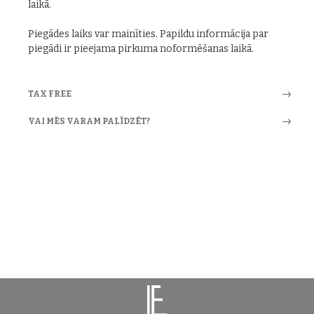
laikā.
Piegādes laiks var mainīties. Papildu informācija par
piegādi ir pieejama pirkuma noformēšanas laikā.
TAX FREE
VAI MĒS VARAM PALĪDZĒT?