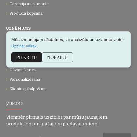
Garantija un remonts
Produkta kopšana
UZŅĒMUMS
Mēs izmantojam sīkdatnes, lai analizētu un uzlabotu vietni.
Par mums
.
Uzzināt vairāk
Kontakti
PIEKRĪTU
NORAIDU
Vietnes karte
Dāvanu kartes
Personalizēšana
Klientu apkalpošana
JAUNUMI!
Vienmēr pirmais uzziniet par mūsu jaunajiem
produktiem un īpašajiem piedāvājumiem!