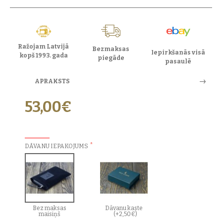
Ražojam Latvijā
Bezmaksas
Iepirkšanās visā
kopš 1993. gada
piegāde
pasaulē
APRAKSTS
53,00€
PAPILDU IZVĒLES:
DĀVANU IEPAKOJUMS
Bez maksas
Dāvanu kaste
maisiņš
(+2,50€)