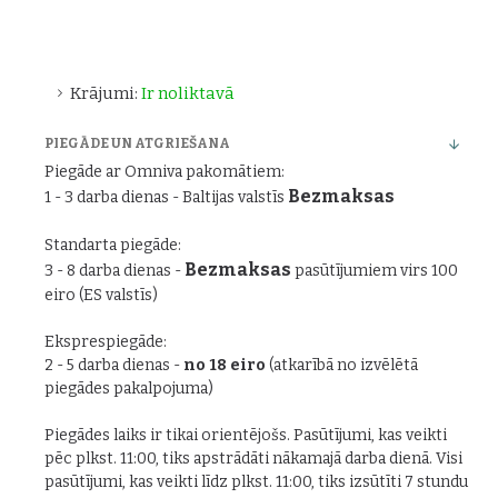
Krājumi:
Ir noliktavā
PIEGĀDE UN ATGRIEŠANA
Piegāde ar Omniva pakomātiem:
Bezmaksas
1 - 3 darba dienas - Baltijas valstīs
Standarta piegāde:
Bezmaksas
3 - 8 darba dienas -
pasūtījumiem virs 100
eiro (ES valstīs)
Eksprespiegāde:
2 - 5 darba dienas -
no 18 eiro
(atkarībā no izvēlētā
piegādes pakalpojuma)
Piegādes laiks ir tikai orientējošs. Pasūtījumi, kas veikti
pēc plkst. 11:00, tiks apstrādāti nākamajā darba dienā. Visi
pasūtījumi, kas veikti līdz plkst. 11:00, tiks izsūtīti 7 stundu