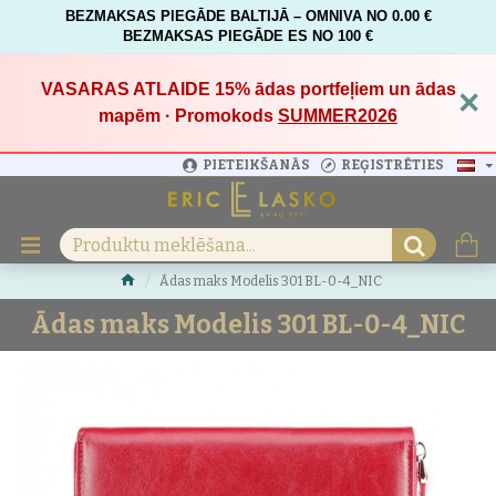
BEZMAKSAS PIEGĀDE BALTIJĀ – OMNIVA NO 0.00 €
BEZMAKSAS PIEGĀDE ES NO 100 €
VASARAS ATLAIDE 15%
ādas portfeļiem un ādas
×
mapēm · Promokods
SUMMER2026
PIETEIKŠANĀS
REĢISTRĒTIES
Ādas maks Modelis 301 BL-0-4_NIC
Ādas maks Modelis 301 BL-0-4_NIC