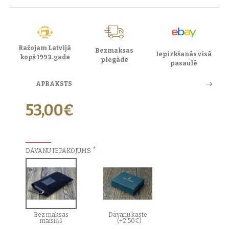
Ražojam Latvijā
Bezmaksas
Iepirkšanās visā
kopš 1993. gada
piegāde
pasaulē
APRAKSTS
53,00€
PAPILDU IZVĒLES:
DĀVANU IEPAKOJUMS
Bez maksas
Dāvanu kaste
maisiņš
(+2,50€)