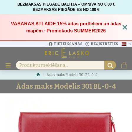
BEZMAKSAS PIEGĀDE BALTIJĀ – OMNIVA NO 0.00 €
BEZMAKSAS PIEGĀDE ES NO 100 €
VASARAS ATLAIDE 15%
ādas portfeļiem un ādas
×
mapēm · Promokods
SUMMER2026
PIETEIKŠANĀS
REĢISTRĒTIES
Ādas maks Modelis 301 BL-0-4
Ādas maks Modelis 301 BL-0-4