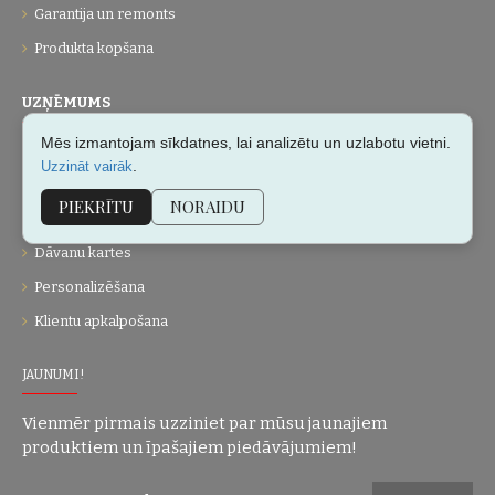
Garantija un remonts
Produkta kopšana
UZŅĒMUMS
Mēs izmantojam sīkdatnes, lai analizētu un uzlabotu vietni.
Par mums
.
Uzzināt vairāk
Kontakti
PIEKRĪTU
NORAIDU
Vietnes karte
Dāvanu kartes
Personalizēšana
Klientu apkalpošana
JAUNUMI!
Vienmēr pirmais uzziniet par mūsu jaunajiem
produktiem un īpašajiem piedāvājumiem!