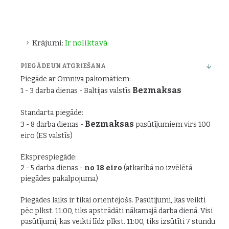
Krājumi:
Ir noliktavā
PIEGĀDE UN ATGRIEŠANA
Piegāde ar Omniva pakomātiem:
Bezmaksas
1 - 3 darba dienas - Baltijas valstīs
Standarta piegāde:
Bezmaksas
3 - 8 darba dienas -
pasūtījumiem virs 100
eiro (ES valstīs)
Eksprespiegāde:
2 - 5 darba dienas -
no 18 eiro
(atkarībā no izvēlētā
piegādes pakalpojuma)
Piegādes laiks ir tikai orientējošs. Pasūtījumi, kas veikti
pēc plkst. 11:00, tiks apstrādāti nākamajā darba dienā. Visi
pasūtījumi, kas veikti līdz plkst. 11:00, tiks izsūtīti 7 stundu