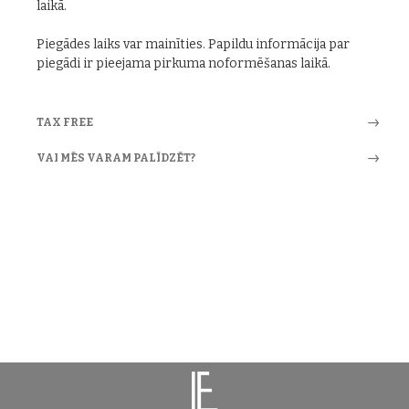
laikā.
Piegādes laiks var mainīties. Papildu informācija par
piegādi ir pieejama pirkuma noformēšanas laikā.
TAX FREE
VAI MĒS VARAM PALĪDZĒT?