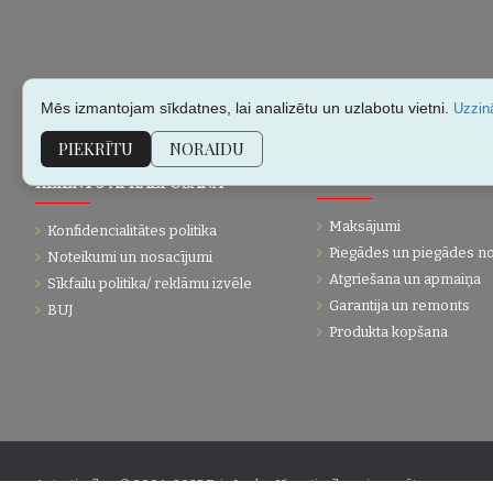
Mēs izmantojam sīkdatnes, lai analizētu un uzlabotu vietni.
Uzzinā
PIEKRĪTU
NORAIDU
KLIENTU APKALPOŠANA
PĀRDOŠANAS INFORMĀC
Maksājumi
Konfidencialitātes politika
Piegādes un piegādes n
Noteikumi un nosacījumi
Atgriešana un apmaiņa
Sīkfailu politika/ reklāmu izvēle
Garantija un remonts
BUJ
Produkta kopšana
Autortiesības © 2004-2025 Eric Lasko. Visas tiesības aizsargātas.