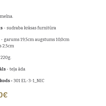
: melna.
ks
- sudraba krāsas furnitūra
s
- garums 19,5cm augstums 10,0cm
s 2,5cm
 220g.
āls
- teļa āda
kods -
301 EL-3-1_NIC
00€
ZVĒLES: