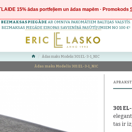
LAIDE 15%
ādas portfeļiem un ādas mapēm · Promokods
BEZMAKSAS PIEGĀDE
AR OMNIVA PAKOMĀTIEM BALTIJAS VALSTĪS.
BEZMAKSAS PIEGĀDE EIROPAS SAVIENĪBĀ PASŪTĪJUMIEM NO 100 €!
Ādas maks Modelis 301 EL-3-1_NIC
Ādas maks Modelis 301 EL-3-1_NIC
APRAKST
301 EL
elegan
tas ir i