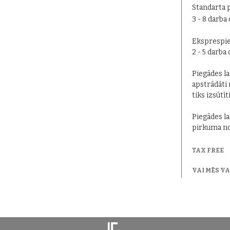
Standarta 
3 - 8 darba
Eksprespie
2 - 5 darba
Piegādes lai
apstrādāti 
tiks izsūtīt
Piegādes la
pirkuma no
TAX FREE
VAI MĒS V