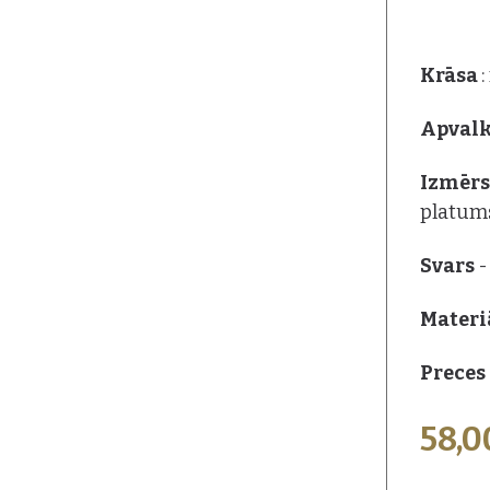
Krāsa
Apval
Izmēr
platum
Svars
-
Materi
Preces 
58,
PAPILDU I