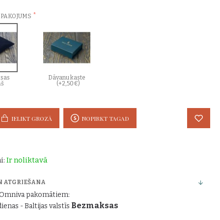
EPAKOJUMS
sas
Dāvanu kaste
ņš
(+2,50€)
IELIKT GROZĀ
NOPIRKT TAGAD
i:
Ir noliktavā
N ATGRIEŠANA
r Omniva pakomātiem:
Bezmaksas
dienas - Baltijas valstīs