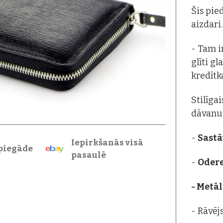
Šis pie
aizdari.
- Tam i
glīti gl
kredītk
Stilīga
dāvanu 
-
Sastā
Iepirkšanās visā
piegāde
pasaulē
-
Oder
- Metāl
- Rāvēj