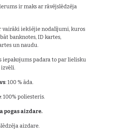
derums ir maks ar rāvējslēdzēja
r vairāki iekšējie nodalījumi, kuros
abāt banknotes, ID kartes,
artes un naudu.
is iepakojums padara to par lielisku
izvēli.
vs
: 100 % āda.
e
: 100% poliesteris.
a pogas aizdare.
slēdzēja aizdare.