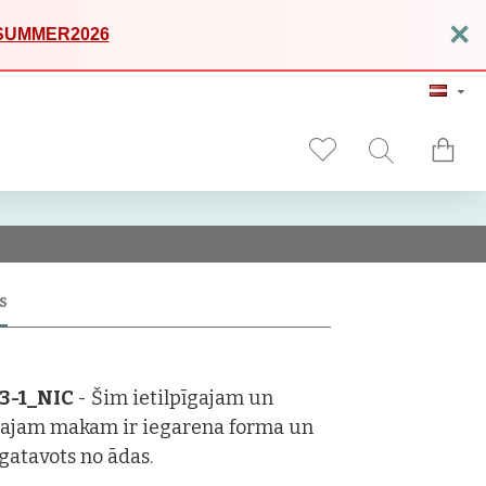
×
SUMMER2026
S
-3-1_NIC
- Šim ietilpīgajam un
tajam makam ir iegarena forma un
zgatavots no ādas.