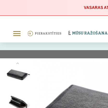
VASARAS AT
MŪSU RAŽOŠANA
PIERAKSTĪTIES