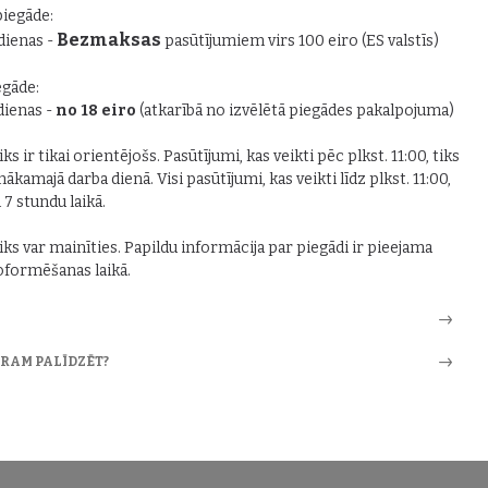
piegāde:
Bezmaksas
 dienas -
pasūtījumiem virs 100 eiro (ES valstīs)
gāde:
 dienas -
no 18 eiro
(atkarībā no izvēlētā piegādes pakalpojuma)
ks ir tikai orientējošs. Pasūtījumi, kas veikti pēc plkst. 11:00, tiks
nākamajā darba dienā. Visi pasūtījumi, kas veikti līdz plkst. 11:00,
i 7 stundu laikā.
iks var mainīties. Papildu informācija par piegādi ir pieejama
formēšanas laikā.
ARAM PALĪDZĒT?