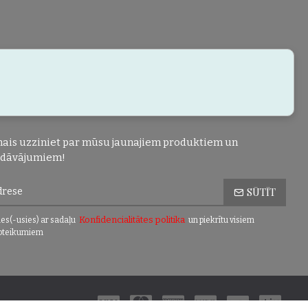
ais uzziniet par mūsu jaunajiem produktiem un
edāvājumiem!
SŪTĪT
Konfidencialitātes politika
es(-usies) ar sadaļu
un piekrītu visiem
oteikumiem