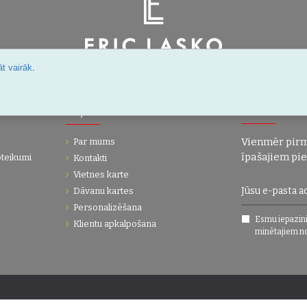
.
t vairāk
Šarlotes 18a-7, Rīga, Latvija
IJA
UZŅĒMUMS
JAUNUMI!
Vienmēr pirm
Par mums
īpašajiem pi
oteikumi
Kontakti
Vietnes karte
Dāvanu kartes
Personalizēšana
Esmu iepazini
Klientu apkalpošana
minētajiem n