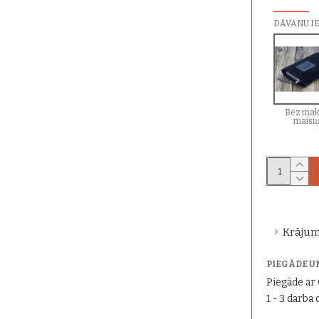
DĀVANU I
Bez mak
maisi
Krājum
PIEGĀDE U
Piegāde a
1 - 3 darba 