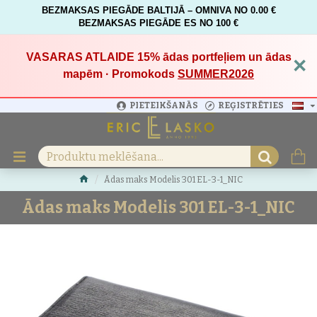
BEZMAKSAS PIEGĀDE BALTIJĀ – OMNIVA NO 0.00 €
BEZMAKSAS PIEGĀDE ES NO 100 €
VASARAS ATLAIDE 15%
ādas portfeļiem un ādas
×
mapēm · Promokods
SUMMER2026
PIETEIKŠANĀS
REĢISTRĒTIES
Ādas maks Modelis 301 EL-3-1_NIC
Ādas maks Modelis 301 EL-3-1_NIC