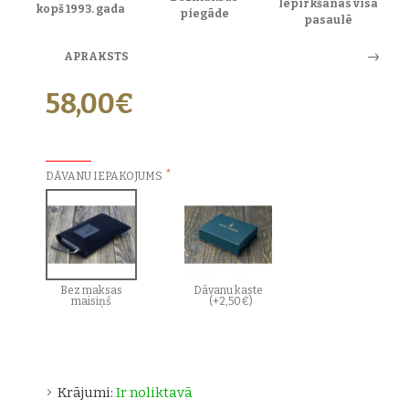
Iepirkšanās visā
kopš 1993. gada
piegāde
pasaulē
APRAKSTS
58,00€
PAPILDU IZVĒLES:
DĀVANU IEPAKOJUMS
Bez maksas
Dāvanu kaste
maisiņš
(+2,50€)
Krājumi:
Ir noliktavā