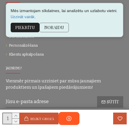
Par mums
Mēs izmantojam sīkdatnes, lai analizētu un uzlabotu vietni.
.
Uzzināt vairāk
Kontakti
PIEKRĪTU
NORAIDU
Vietnes karte
Dāvanu kartes
Personalizēšana
Klientu apkalpošana
JAUNUMI!
Vienmēr pirmais uzziniet par mūsu jaunajiem
produktiem un īpašajiem piedāvājumiem!
SŪTĪT
Konfidencialitātes politika
Esmu iepazinies(-usies) ar sadaļu
un
IELIKT GROZĀ
piekrītu visiem minētajiem noteikumiem