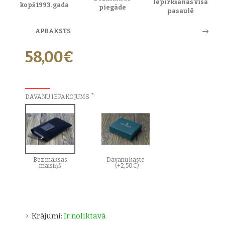
Iepirkšanās visā
kopš 1993. gada
piegāde
pasaulē
APRAKSTS
58,00€
PAPILDU IZVĒLES:
DĀVANU IEPAKOJUMS
Bez maksas
Dāvanu kaste
maisiņš
(+2,50€)
Krājumi:
Ir noliktavā