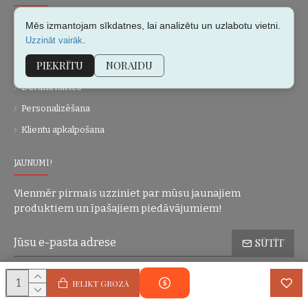
Par mums
Mēs izmantojam sīkdatnes, lai analizētu un uzlabotu vietni.
.
Uzzināt vairāk
Kontakti
PIEKRĪTU
NORAIDU
Vietnes karte
Dāvanu kartes
Personalizēšana
Klientu apkalpošana
JAUNUMI!
Vienmēr pirmais uzziniet par mūsu jaunajiem
produktiem un īpašajiem piedāvājumiem!
SŪTĪT
Konfidencialitātes politika
Esmu iepazinies(-usies) ar sadaļu
un
IELIKT GROZĀ
piekrītu visiem minētajiem noteikumiem