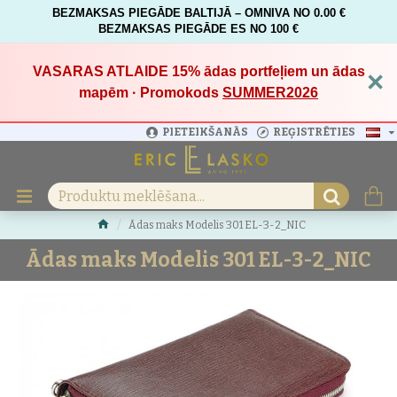
BEZMAKSAS PIEGĀDE BALTIJĀ – OMNIVA NO 0.00 €
BEZMAKSAS PIEGĀDE ES NO 100 €
VASARAS ATLAIDE 15%
ādas portfeļiem un ādas
×
mapēm · Promokods
SUMMER2026
PIETEIKŠANĀS
REĢISTRĒTIES
Ādas maks Modelis 301 EL-3-2_NIC
Ādas maks Modelis 301 EL-3-2_NIC