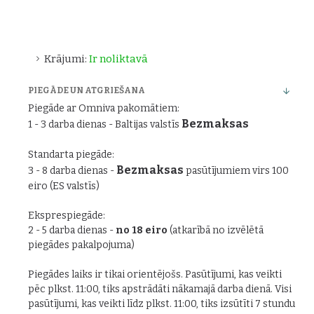
Krājumi:
Ir noliktavā
PIEGĀDE UN ATGRIEŠANA
Piegāde ar Omniva pakomātiem:
Bezmaksas
1 - 3 darba dienas - Baltijas valstīs
Standarta piegāde:
Bezmaksas
3 - 8 darba dienas -
pasūtījumiem virs 100
eiro (ES valstīs)
Eksprespiegāde:
2 - 5 darba dienas -
no 18 eiro
(atkarībā no izvēlētā
piegādes pakalpojuma)
Piegādes laiks ir tikai orientējošs. Pasūtījumi, kas veikti
pēc plkst. 11:00, tiks apstrādāti nākamajā darba dienā. Visi
pasūtījumi, kas veikti līdz plkst. 11:00, tiks izsūtīti 7 stundu