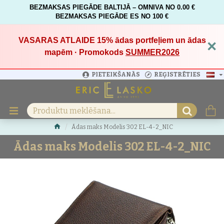
BEZMAKSAS PIEGĀDE BALTIJĀ – OMNIVA NO 0.00 €
BEZMAKSAS PIEGĀDE ES NO 100 €
VASARAS ATLAIDE 15%
ādas portfeļiem un ādas
×
mapēm · Promokods
SUMMER2026
PIETEIKŠANĀS
REĢISTRĒTIES
Ādas maks Modelis 302 EL-4-2_NIC
Ādas maks Modelis 302 EL-4-2_NIC