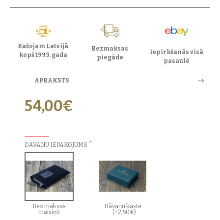
Ražojam Latvijā
Bezmaksas
Iepirkšanās visā
kopš 1993. gada
piegāde
pasaulē
APRAKSTS
54,00€
PAPILDU IZVĒLES:
DĀVANU IEPAKOJUMS
Bez maksas
Dāvanu kaste
maisiņš
(+2,50€)