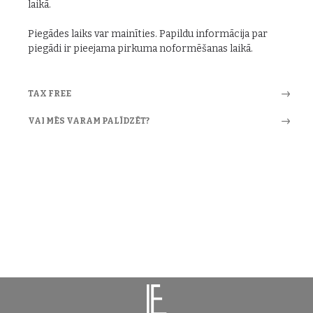
laikā.
Piegādes laiks var mainīties. Papildu informācija par
piegādi ir pieejama pirkuma noformēšanas laikā.
TAX FREE
VAI MĒS VARAM PALĪDZĒT?