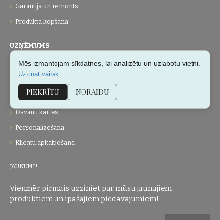
Garantija un remonts
Produkta kopšana
UZŅĒMUMS
Mēs izmantojam sīkdatnes, lai analizētu un uzlabotu vietni.
Par mums
.
Uzzināt vairāk
Kontakti
PIEKRĪTU
NORAIDU
Vietnes karte
Dāvanu kartes
Personalizēšana
Klientu apkalpošana
JAUNUMI!
Vienmēr pirmais uzziniet par mūsu jaunajiem
produktiem un īpašajiem piedāvājumiem!