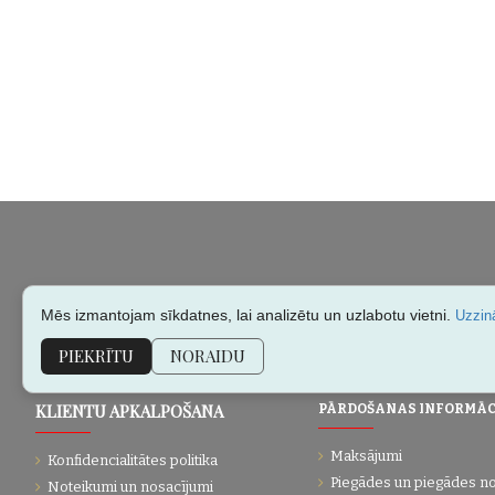
Mēs izmantojam sīkdatnes, lai analizētu un uzlabotu vietni.
Uzzinā
PIEKRĪTU
NORAIDU
KLIENTU APKALPOŠANA
PĀRDOŠANAS INFORMĀC
Maksājumi
Konfidencialitātes politika
Piegādes un piegādes n
Noteikumi un nosacījumi