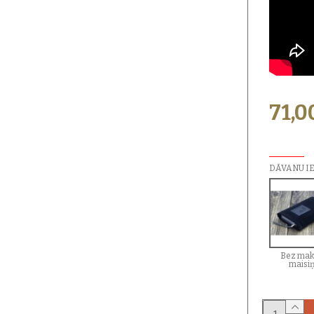
71,0
PAPILDU I
DĀVANU I
Bez mak
maisi