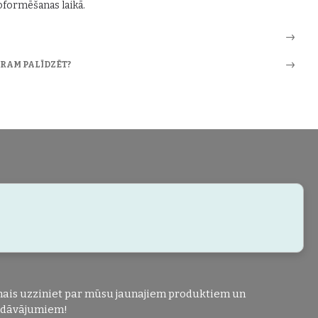
formēšanas laikā.
ARAM PALĪDZĒT?
ais uzziniet par mūsu jaunajiem produktiem un
edāvājumiem!