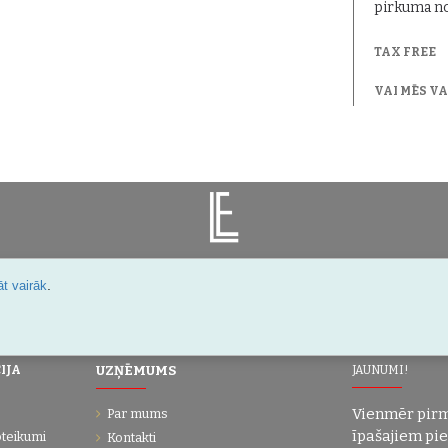
pirkuma no
TAX FREE
VAI MĒS V
.
t vairāk
Šarlotes 18a-7, Rīga, Latvija
IJA
UZŅĒMUMS
JAUNUMI!
Vienmēr pirm
Par mums
īpašajiem pi
oteikumi
Kontakti