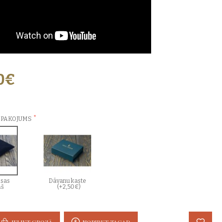
0€
ZVĒLES:
EPAKOJUMS
sas
Dāvanu kaste
ņš
(+2,50€)
IELIKT GROZĀ
NOPIRKT TAGAD