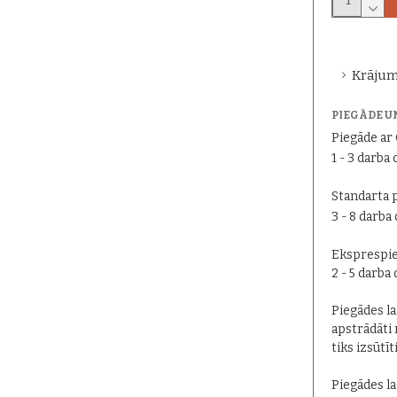
Krājum
PIEGĀDE U
Piegāde a
1 - 3 darba 
Standarta 
3 - 8 darba
Eksprespie
2 - 5 darba
Piegādes lai
apstrādāti 
tiks izsūtīt
Piegādes la