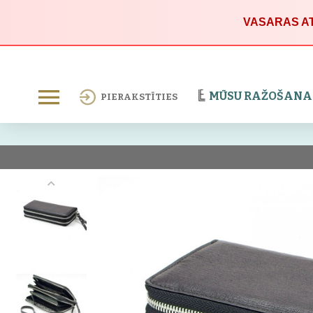
VASARAS AT
MŪSU RAŽOŠANA
PIERAKSTĪTIES