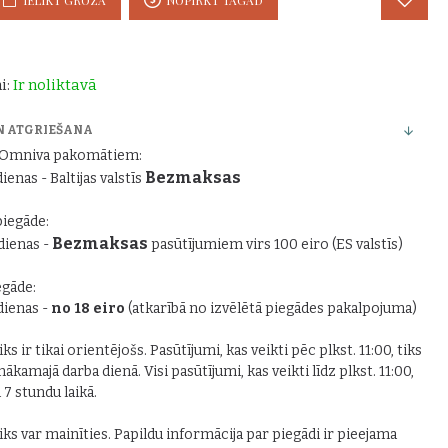
i:
Ir noliktavā
N ATGRIEŠANA
r Omniva pakomātiem:
Bezmaksas
dienas - Baltijas valstīs
piegāde:
Bezmaksas
 dienas -
pasūtījumiem virs 100 eiro (ES valstīs)
gāde:
 dienas -
no 18 eiro
(atkarībā no izvēlētā piegādes pakalpojuma)
ks ir tikai orientējošs. Pasūtījumi, kas veikti pēc plkst. 11:00, tiks
nākamajā darba dienā. Visi pasūtījumi, kas veikti līdz plkst. 11:00,
i 7 stundu laikā.
iks var mainīties. Papildu informācija par piegādi ir pieejama