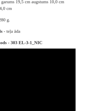
- garums 19,5 cm augstums 10,0 cm
 4,0 cm
280 g.
ls
- teļa āda
kods - 303 EL-3-1_NIC