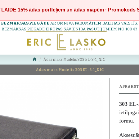
LAIDE 15%
ādas portfeļiem un ādas mapēm · Promokods
BEZMAKSAS PIEGĀDE
AR OMNIVA PAKOMĀTIEM BALTIJAS VALSTĪS.
BEZMAKSAS PIEGĀDE EIROPAS SAVIENĪBĀ PASŪTĪJUMIEM NO 100 €!
Ādas maks Modelis 303 EL-3-1_NIC
Ādas maks Modelis 303 EL-3-1_NIC
APRAKST
303 EL
ietilpīga
formu.
Aksesuār