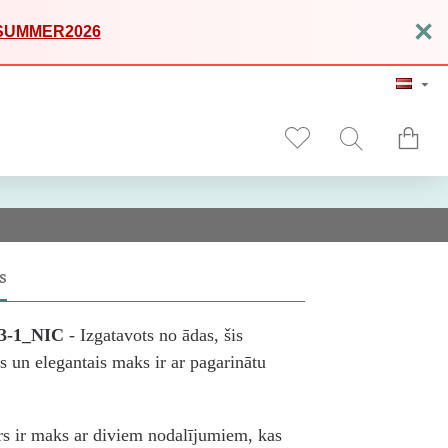
×
SUMMER2026
S
-3-1_NIC
- Izgatavots no ādas, šis
is un elegantais maks ir ar pagarinātu
s ir maks ar diviem nodalījumiem, kas