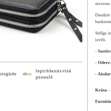
aizveras
Daudzie 
banknote
Stilīgs 
izvēli.
-
Sastāv
-
Odere
Iepirkšanās visā
- Aizdar
piegāde
pasaulē
Krāsa
-
Furnit