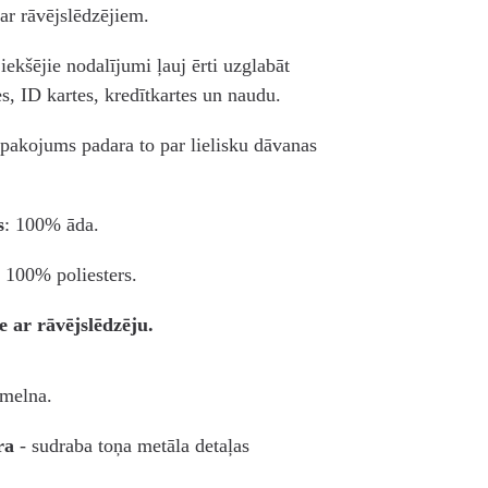
 ar rāvējslēdzējiem.
iekšējie nodalījumi ļauj ērti uzglabāt
s, ID kartes, kredītkartes un naudu.
iepakojums padara to par lielisku dāvanas
s
: 100% āda.
: 100% poliesters.
e ar rāvējslēdzēju.
 melna.
ūra
- sudraba toņa metāla detaļas