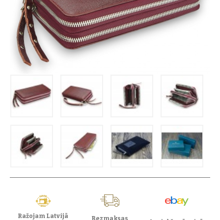
Ražojam Latvijā
Bezmaksas