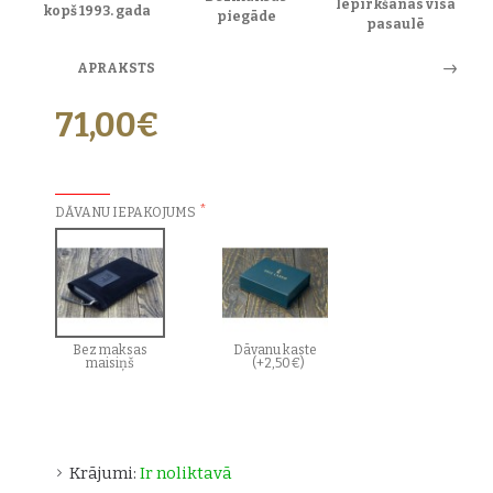
Iepirkšanās visā
kopš 1993. gada
piegāde
pasaulē
APRAKSTS
71,00€
PAPILDU IZVĒLES:
DĀVANU IEPAKOJUMS
Bez maksas
Dāvanu kaste
maisiņš
(+2,50€)
Krājumi:
Ir noliktavā