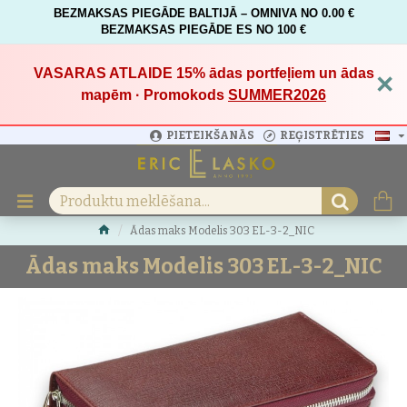
BEZMAKSAS PIEGĀDE BALTIJĀ – OMNIVA NO 0.00 €
BEZMAKSAS PIEGĀDE ES NO 100 €
VASARAS ATLAIDE 15%
ādas portfeļiem un ādas
×
mapēm · Promokods
SUMMER2026
PIETEIKŠANĀS
REĢISTRĒTIES
Ādas maks Modelis 303 EL-3-2_NIC
Ādas maks Modelis 303 EL-3-2_NIC