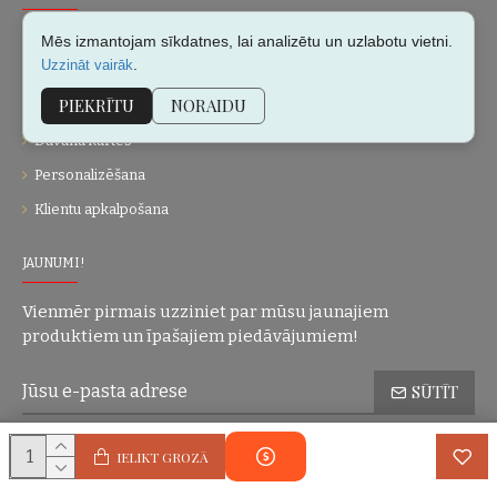
Par mums
Mēs izmantojam sīkdatnes, lai analizētu un uzlabotu vietni.
.
Uzzināt vairāk
Kontakti
PIEKRĪTU
NORAIDU
Vietnes karte
Dāvanu kartes
Personalizēšana
Klientu apkalpošana
JAUNUMI!
Vienmēr pirmais uzziniet par mūsu jaunajiem
produktiem un īpašajiem piedāvājumiem!
SŪTĪT
Konfidencialitātes politika
Esmu iepazinies(-usies) ar sadaļu
un
IELIKT GROZĀ
piekrītu visiem minētajiem noteikumiem