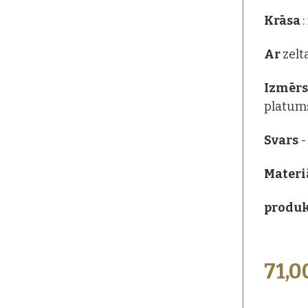
Krāsa
Ar
zelt
Izmēr
platum
Svars
-
Materi
produk
71,0
PAPILDU I