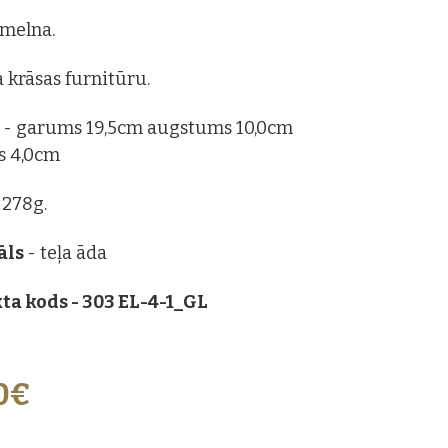
: melna.
a krāsas furnitūru.
s
- garums 19,5cm augstums 10,0cm
s 4,0cm
 278g.
āls
- teļa āda
ta kods - 303 EL-4-1_GL
0€
ZVĒLES: