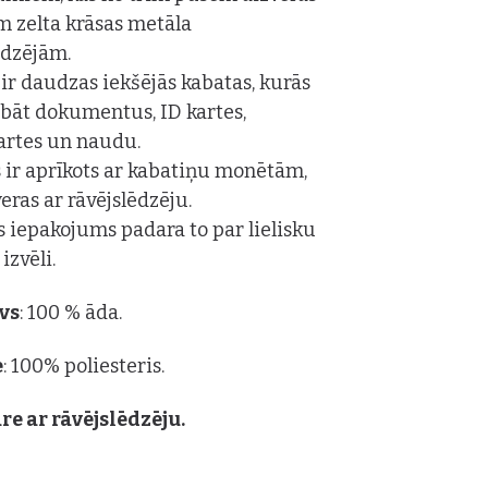
m zelta krāsas metāla
ēdzējām.
r daudzas iekšējās kabatas, kurās
labāt dokumentus, ID kartes,
artes un naudu.
 ir aprīkots ar kabatiņu monētām,
veras ar rāvējslēdzēju.
is iepakojums padara to par lielisku
izvēli.
vs
: 100 % āda.
e
: 100% poliesteris.
re ar rāvējslēdzēju.