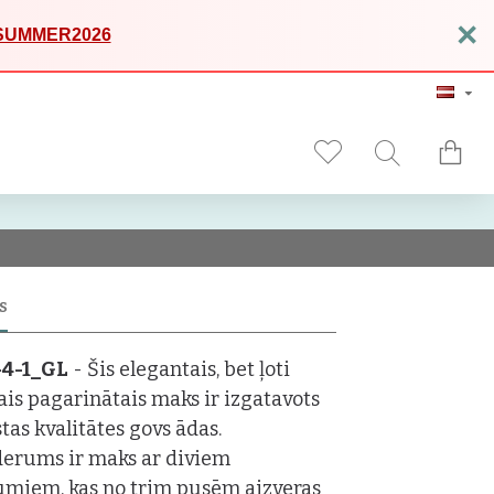
×
SUMMER2026
S
-4-1_GL
- Šis elegantais, bet ļoti
gais pagarinātais maks ir izgatavots
tas kvalitātes govs ādas.
derums ir maks ar diviem
umiem, kas no trim pusēm aizveras