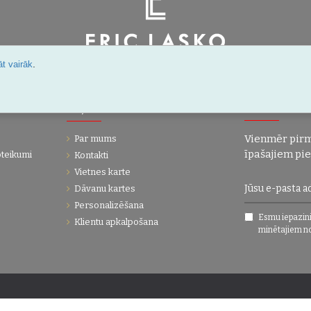
.
Šarlotes 18a-7, Rīga, Latvija
t vairāk
IJA
UZŅĒMUMS
JAUNUMI!
Vienmēr pirm
Par mums
īpašajiem pi
oteikumi
Kontakti
Vietnes karte
Dāvanu kartes
Personalizēšana
Esmu iepazini
Klientu apkalpošana
minētajiem n