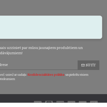
ais uzziniet par mūsu jaunajiem produktiem un
edāvājumiem!
SŪTĪT
Konfidencialitātes politika
es(-usies) ar sadaļu
un piekrītu visiem
oteikumiem