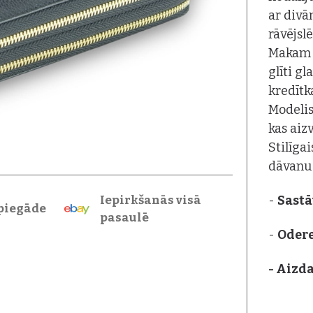
ar divā
rāvējsl
Makam i
glīti g
kredītk
Modelis
kas aiz
Stilīga
dāvanu 
Iepirkšanās visā
-
Sastā
piegāde
pasaulē
-
Oder
- Aizda