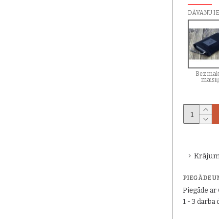
DĀVANU I
Bez mak
maisi
Krājum
PIEGĀDE U
Piegāde a
1 - 3 darba 