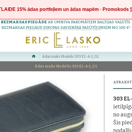
LAIDE 15%
ādas portfeļiem un ādas mapēm · Promokods
BEZMAKSAS PIEGĀDE
AR OMNIVA PAKOMĀTIEM BALTIJAS VALSTĪS.
BEZMAKSAS PIEGĀDE EIROPAS SAVIENĪBĀ PASŪTĪJUMIEM NO 100 €!
Ādas maks Modelis 303 EL-4-1_GL
Ādas maks Modelis 303 EL-4-1_GL
APRAKST
303 EL
ietilpī
no augs
Šis pie
nodalīj