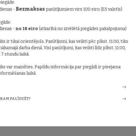
piegāde:
Bezmaksas
 dienas -
pasūtījumiem virs 100 eiro (ES valstīs)
gāde:
 dienas -
no 18 eiro
(atkarībā no izvēlētā piegādes pakalpojuma)
ks ir tikai orientējošs. Pasūtījumi, kas veikti pēc plkst. 11:00, tiks
nākamajā darba dienā. Visi pasūtījumi, kas veikti līdz plkst. 11:00,
i 7 stundu laikā.
iks var mainīties. Papildu informācija par piegādi ir pieejama
formēšanas laikā.
ARAM PALĪDZĒT?