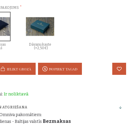
EPAKOJUMS
sas
Dāvanu kaste
ņš
(+2,50€)
IELIKT GROZĀ
NOPIRKT TAGAD
i:
Ir noliktavā
N ATGRIEŠANA
r Omniva pakomātiem:
Bezmaksas
dienas - Baltijas valstīs