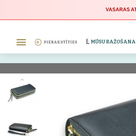
VASARAS AT
MŪSU RAŽOŠANA
PIERAKSTĪTIES