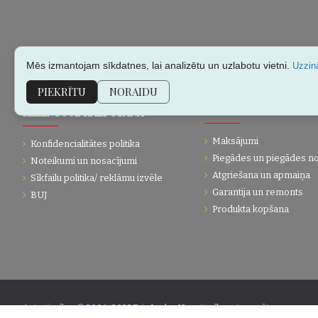
Mēs izmantojam sīkdatnes, lai analizētu un uzlabotu vietni.
Uzzinā
PIEKRĪTU
NORAIDU
KLIENTU APKALPOŠANA
PĀRDOŠANAS INFORMĀC
Maksājumi
Konfidencialitātes politika
Piegādes un piegādes n
Noteikumi un nosacījumi
Atgriešana un apmaiņa
Sīkfailu politika/ reklāmu izvēle
Garantija un remonts
BUJ
Produkta kopšana
Autortiesības © 2004-2025 Eric Lasko. Visas tiesības aizsargātas.