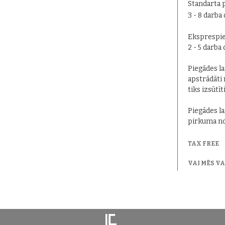
Standarta 
3 - 8 darba
Eksprespie
2 - 5 darba
Piegādes lai
apstrādāti 
tiks izsūtīt
Piegādes la
pirkuma no
TAX FREE
VAI MĒS V