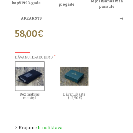
Iepirkšanās visā
kopš 1993. gada
piegāde
pasaulē
APRAKSTS
58,00€
PAPILDU IZVĒLES:
DĀVANU IEPAKOJUMS
Bez maksas
Dāvanu kaste
maisiņš
(+2,50€)
Krājumi:
Ir noliktavā