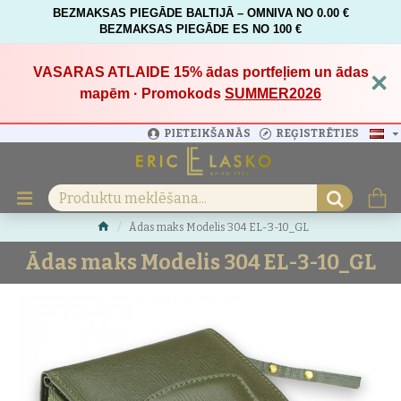
BEZMAKSAS PIEGĀDE BALTIJĀ – OMNIVA NO 0.00 €
BEZMAKSAS PIEGĀDE ES NO 100 €
VASARAS ATLAIDE 15%
ādas portfeļiem un ādas
×
mapēm · Promokods
SUMMER2026
PIETEIKŠANĀS
REĢISTRĒTIES
Ādas maks Modelis 304 EL-3-10_GL
Ādas maks Modelis 304 EL-3-10_GL