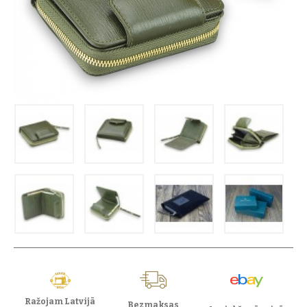
Ražojam Latvijā
Bezmaksas