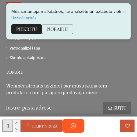
Par mums
Mēs izmantojam sīkdatnes, lai analizētu un uzlabotu vietni.
.
Uzzināt vairāk
Kontakti
PIEKRĪTU
NORAIDU
Vietnes karte
Dāvanu kartes
Personalizēšana
Klientu apkalpošana
JAUNUMI!
Vienmēr pirmais uzziniet par mūsu jaunajiem
produktiem un īpašajiem piedāvājumiem!
SŪTĪT
Konfidencialitātes politika
Esmu iepazinies(-usies) ar sadaļu
un
IELIKT GROZĀ
piekrītu visiem minētajiem noteikumiem