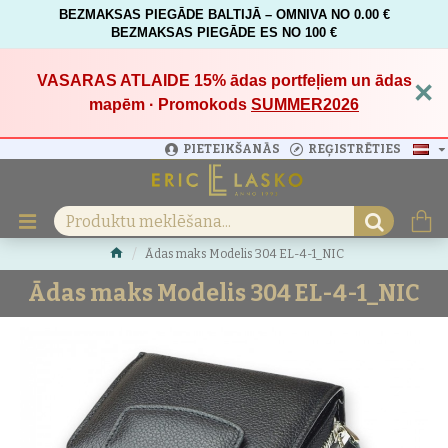
BEZMAKSAS PIEGĀDE BALTIJĀ – OMNIVA NO 0.00 €
BEZMAKSAS PIEGĀDE ES NO 100 €
VASARAS ATLAIDE 15%
ādas portfeļiem un ādas
×
mapēm · Promokods
SUMMER2026
PIETEIKŠANĀS
REĢISTRĒTIES
Ādas maks Modelis 304 EL-4-1_NIC
Ādas maks Modelis 304 EL-4-1_NIC