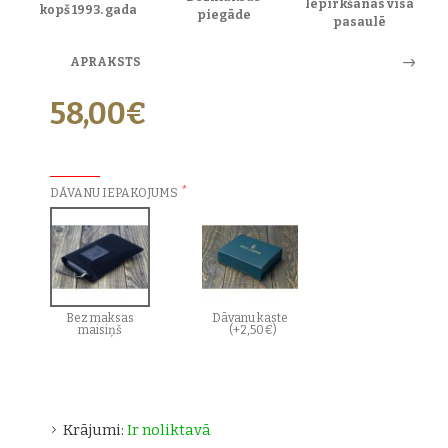
Iepirkšanās visā
kopš 1993. gada
piegāde
pasaulē
APRAKSTS
58,00€
PAPILDU IZVĒLES:
DĀVANU IEPAKOJUMS
Bez maksas
Dāvanu kaste
maisiņš
(+2,50€)
Krājumi:
Ir noliktavā