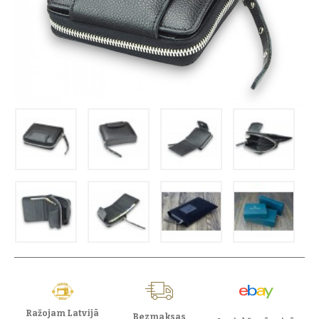
Ražojam Latvijā
Bezmaksas