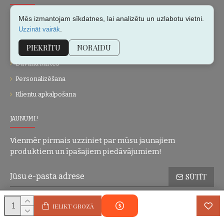
Par mums
Mēs izmantojam sīkdatnes, lai analizētu un uzlabotu vietni.
.
Uzzināt vairāk
Kontakti
PIEKRĪTU
NORAIDU
Vietnes karte
Dāvanu kartes
Personalizēšana
Klientu apkalpošana
JAUNUMI!
Vienmēr pirmais uzziniet par mūsu jaunajiem
produktiem un īpašajiem piedāvājumiem!
SŪTĪT
Konfidencialitātes politika
Esmu iepazinies(-usies) ar sadaļu
un
IELIKT GROZĀ
piekrītu visiem minētajiem noteikumiem