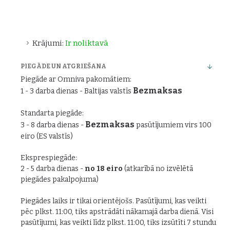
Krājumi:
Ir noliktavā
PIEGĀDE UN ATGRIEŠANA
Piegāde ar Omniva pakomātiem:
Bezmaksas
1 - 3 darba dienas - Baltijas valstīs
Standarta piegāde:
Bezmaksas
3 - 8 darba dienas -
pasūtījumiem virs 100
eiro (ES valstīs)
Eksprespiegāde:
2 - 5 darba dienas -
no 18 eiro
(atkarībā no izvēlētā
piegādes pakalpojuma)
Piegādes laiks ir tikai orientējošs. Pasūtījumi, kas veikti
pēc plkst. 11:00, tiks apstrādāti nākamajā darba dienā. Visi
pasūtījumi, kas veikti līdz plkst. 11:00, tiks izsūtīti 7 stundu