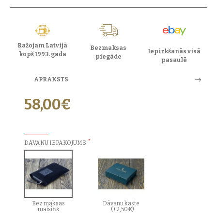
Ražojam Latvijā
Bezmaksas
Iepirkšanās visā
kopš 1993. gada
piegāde
pasaulē
APRAKSTS
58,00€
PAPILDU IZVĒLES:
DĀVANU IEPAKOJUMS
Bez maksas
Dāvanu kaste
maisiņš
(+2,50€)