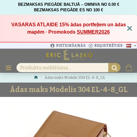
BEZMAKSAS PIEGĀDE BALTIJĀ – OMNIVA NO 0.00 €
BEZMAKSAS PIEGĀDE ES NO 100 €
VASARAS ATLAIDE 15%
ādas portfeļiem un ādas
×
mapēm · Promokods
SUMMER2026
PIETEIKŠANĀS
REĢISTRĒTIES
Ādas maks Modelis 304 EL-4-8_GL
Ādas maks Modelis 304 EL-4-8_GL