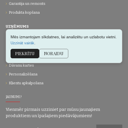
Garantija un remonts
Produkta kopšana
UZŅĒMUMS
Mēs izmantojam sīkdatnes, lai analizētu un uzlabotu vietni.
Par mums
.
Uzzināt vairāk
Kontakti
PIEKRĪTU
NORAIDU
Vietnes karte
Dāvanu kartes
Personalizēšana
Klientu apkalpošana
JAUNUMI!
Vienmēr pirmais uzziniet par mūsu jaunajiem
produktiem un īpašajiem piedāvājumiem!