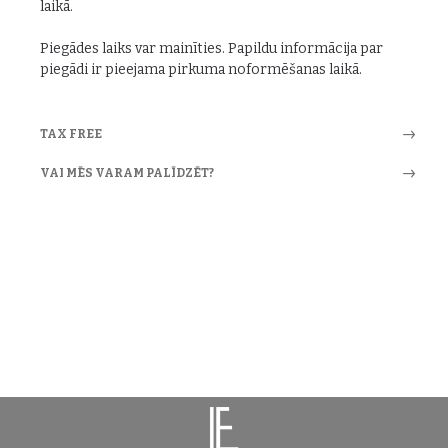
laikā.
Piegādes laiks var mainīties. Papildu informācija par
piegādi ir pieejama pirkuma noformēšanas laikā.
TAX FREE
VAI MĒS VARAM PALĪDZĒT?