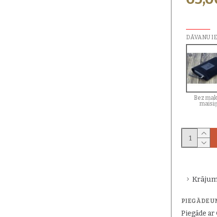
PAPILDU I
DĀVANU I
Bez mak
maisi
Krājum
PIEGĀDE U
Piegāde a