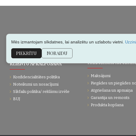
Mēs izmantojam sīkdatnes, lai analizētu un uzlabotu vietni.
Uzzinā
PIEKRĪTU
NORAIDU
KLIENTU APKALPOŠANA
PĀRDOŠANAS INFORMĀC
Maksājumi
Konfidencialitātes politika
Piegādes un piegādes n
Noteikumi un nosacījumi
Atgriešana un apmaiņa
Sīkfailu politika/ reklāmu izvēle
Garantija un remonts
BUJ
Produkta kopšana