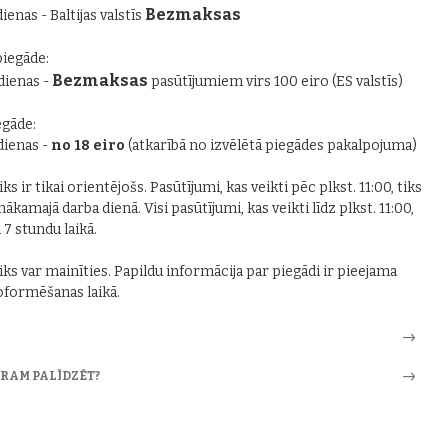
Bezmaksas
dienas - Baltijas valstīs
piegāde:
Bezmaksas
 dienas -
pasūtījumiem virs 100 eiro (ES valstīs)
gāde:
 dienas -
no 18 eiro
(atkarībā no izvēlētā piegādes pakalpojuma)
ks ir tikai orientējošs. Pasūtījumi, kas veikti pēc plkst. 11:00, tiks
nākamajā darba dienā. Visi pasūtījumi, kas veikti līdz plkst. 11:00,
i 7 stundu laikā.
iks var mainīties. Papildu informācija par piegādi ir pieejama
formēšanas laikā.
ARAM PALĪDZĒT?