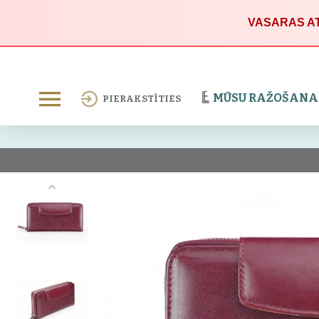
VASARAS AT
MŪSU RAŽOŠANA
PIERAKSTĪTIES