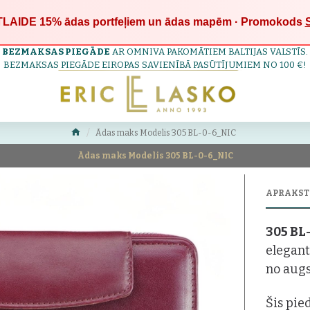
LAIDE 15%
ādas portfeļiem un ādas mapēm · Promokods
BEZMAKSAS PIEGĀDE
AR OMNIVA PAKOMĀTIEM BALTIJAS VALSTĪS.
BEZMAKSAS PIEGĀDE EIROPAS SAVIENĪBĀ PASŪTĪJUMIEM NO 100 €!
Ādas maks Modelis 305 BL-0-6_NIC
Ādas maks Modelis 305 BL-0-6_NIC
APRAKST
305 BL
elegant
no augs
Šis pie