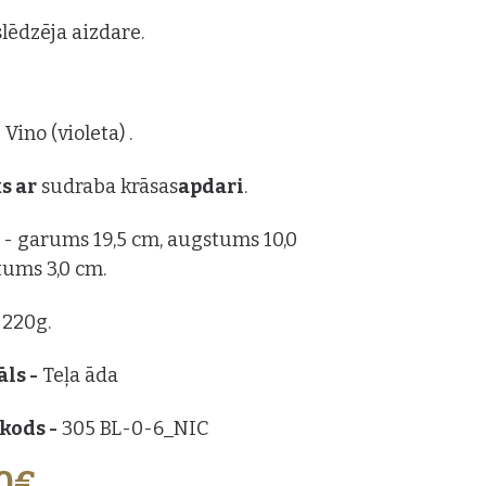
slēdzēja aizdare.
 Vino (violeta) .
s ar
sudraba krāsas
apdari
.
s
- garums 19,5 cm, augstums 10,0
tums 3,0 cm.
 220g.
ls -
Teļa āda
kods -
305 BL-0-6_NIC
00€