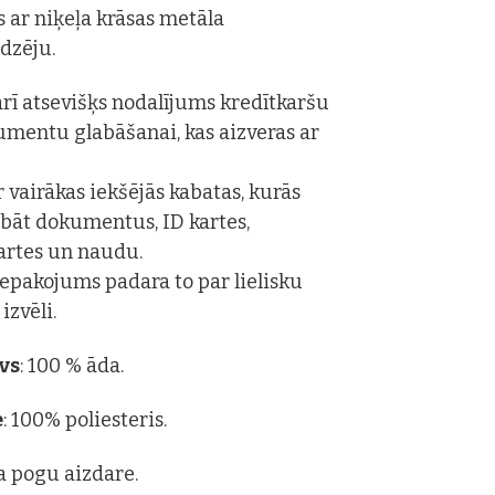
s ar niķeļa krāsas metāla
ēdzēju.
 arī atsevišķs nodalījums kredītkaršu
mentu glabāšanai, kas aizveras ar
r vairākas iekšējās kabatas, kurās
labāt dokumentus, ID kartes,
artes un naudu.
 iepakojums padara to par lielisku
izvēli.
vs
: 100 % āda.
e
: 100% poliesteris.
a pogu aizdare.