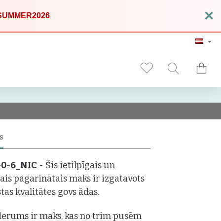
×
SUMMER2026
S
-0-6_NIC
- Šis ietilpīgais un
ais pagarinātais maks ir izgatavots
tas kvalitātes govs ādas.
derums ir maks, kas no trim pusēm