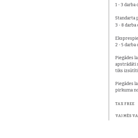
1 - 3 darba 
Standarta 
3 - 8 darba
Eksprespie
2 - 5 darba
Piegādes lai
apstrādāti 
tiks izsūtīt
Piegādes la
pirkuma no
TAX FREE
VAI MĒS V