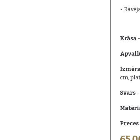
- Rāvēj
Krāsa
-
Apvalk
Izmēr
cm, pla
Svars
-
Materiā
Preces 
65,