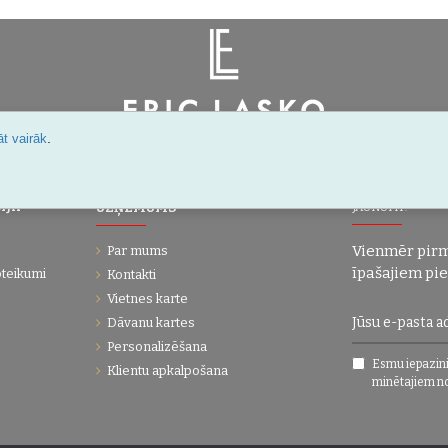
.
t vairāk
Šarlotes 18a-7, Rīga, Latvija
IJA
UZŅĒMUMS
JAUNUMI!
Vienmēr pirm
Par mums
īpašajiem pi
oteikumi
Kontakti
Vietnes karte
Dāvanu kartes
Personalizēšana
Esmu iepazini
Klientu apkalpošana
minētajiem n