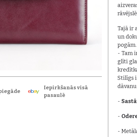
aizvera
rāvējsl
Tajā ir
un doku
pogām.
- Tam i
glīti g
kredītk
Stilīgs
dāvanu 
Iepirkšanās visā
piegāde
pasaulē
-
Sastā
-
Oder
- Metāl