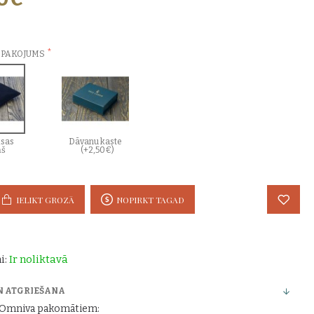
ZVĒLES:
EPAKOJUMS
sas
Dāvanu kaste
ņš
(+2,50€)
IELIKT GROZĀ
NOPIRKT TAGAD
i:
Ir noliktavā
N ATGRIEŠANA
r Omniva pakomātiem: