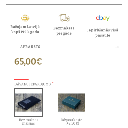
Ražojam Latvijā
Bezmaksas
Iepirkšanās visā
kopš 1993. gada
piegāde
pasaulē
APRAKSTS
65,00€
PAPILDU IZVĒLES:
DĀVANU IEPAKOJUMS
Bez maksas
Dāvanu kaste
maisiņš
(+2,50€)