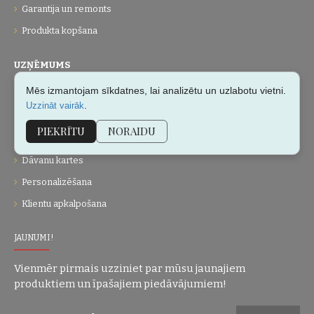
Garantija un remonts
Produkta kopšana
UZŅĒMUMS
Mēs izmantojam sīkdatnes, lai analizētu un uzlabotu vietni.
Par mums
.
Uzzināt vairāk
Kontakti
PIEKRĪTU
NORAIDU
Vietnes karte
Dāvanu kartes
Personalizēšana
Klientu apkalpošana
JAUNUMI!
Vienmēr pirmais uzziniet par mūsu jaunajiem
produktiem un īpašajiem piedāvājumiem!