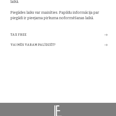
laikā.
Piegādes laiks var mainīties. Papildu informācija par
piegādi ir pieejama pirkuma noformēšanas laikā.
TAX FREE
VAI MĒS VARAM PALĪDZĒT?