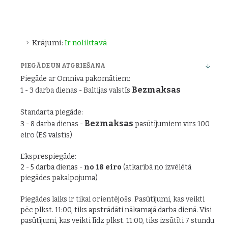
Krājumi:
Ir noliktavā
PIEGĀDE UN ATGRIEŠANA
Piegāde ar Omniva pakomātiem:
Bezmaksas
1 - 3 darba dienas - Baltijas valstīs
Standarta piegāde:
Bezmaksas
3 - 8 darba dienas -
pasūtījumiem virs 100
eiro (ES valstīs)
Eksprespiegāde:
2 - 5 darba dienas -
no 18 eiro
(atkarībā no izvēlētā
piegādes pakalpojuma)
Piegādes laiks ir tikai orientējošs. Pasūtījumi, kas veikti
pēc plkst. 11:00, tiks apstrādāti nākamajā darba dienā. Visi
pasūtījumi, kas veikti līdz plkst. 11:00, tiks izsūtīti 7 stundu