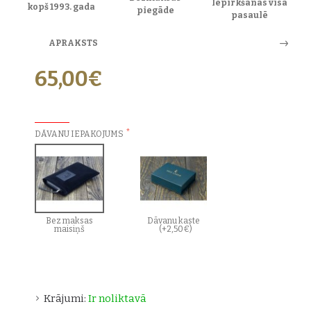
Iepirkšanās visā
kopš 1993. gada
piegāde
pasaulē
APRAKSTS
65,00€
PAPILDU IZVĒLES:
DĀVANU IEPAKOJUMS
Bez maksas
Dāvanu kaste
maisiņš
(+2,50€)
Krājumi:
Ir noliktavā