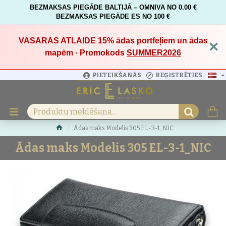
BEZMAKSAS PIEGĀDE BALTIJĀ – OMNIVA NO 0.00 €
BEZMAKSAS PIEGĀDE ES NO 100 €
VASARAS ATLAIDE 15%
ādas portfeļiem un ādas
×
mapēm · Promokods
SUMMER2026
PIETEIKŠANĀS
REĢISTRĒTIES
Ādas maks Modelis 305 EL-3-1_NIC
Ādas maks Modelis 305 EL-3-1_NIC