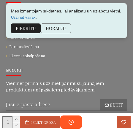
Par mums
Mēs izmantojam sīkdatnes, lai analizētu un uzlabotu vietni.
.
Uzzināt vairāk
Kontakti
PIEKRĪTU
NORAIDU
Vietnes karte
Dāvanu kartes
Personalizēšana
Klientu apkalpošana
JAUNUMI!
Vienmēr pirmais uzziniet par mūsu jaunajiem
produktiem un īpašajiem piedāvājumiem!
SŪTĪT
Konfidencialitātes politika
Esmu iepazinies(-usies) ar sadaļu
un
IELIKT GROZĀ
piekrītu visiem minētajiem noteikumiem