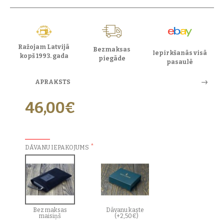
Ražojam Latvijā
Bezmaksas
Iepirkšanās visā
kopš 1993. gada
piegāde
pasaulē
APRAKSTS
46,00€
PAPILDU IZVĒLES:
DĀVANU IEPAKOJUMS
Bez maksas
Dāvanu kaste
maisiņš
(+2,50€)