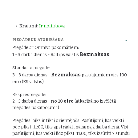
Krājumi:
Ir noliktavā
PIEGĀDE UN ATGRIEŠANA
Piegāde ar Omniva pakomātiem:
Bezmaksas
1 - 3 darba dienas - Baltijas valstīs
Standarta piegāde:
Bezmaksas
3 - 8 darba dienas -
pasūtījumiem virs 100
eiro (ES valstīs)
Eksprespiegāde:
2 - 5 darba dienas -
no 18 eiro
(atkarībā no izvēlētā
piegādes pakalpojuma)
Piegādes laiks ir tikai orientējošs. Pasūtījumi, kas veikti
pēc plkst. 11:00, tiks apstrādāti nākamajā darba dienā. Visi
pasūtījumi, kas veikti līdz plkst. 11:00, tiks izsūtīti 7 stundu