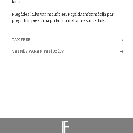
laikā.
Piegādes laiks var mainīties. Papildu informācija par
piegādi ir pieejama pirkuma noformēšanas laikā.
TAX FREE
VAI MĒS VARAM PALĪDZĒT?