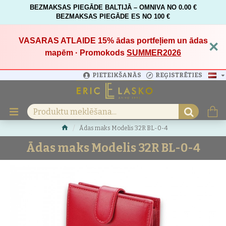
BEZMAKSAS PIEGĀDE BALTIJĀ – OMNIVA NO 0.00 €
BEZMAKSAS PIEGĀDE ES NO 100 €
VASARAS ATLAIDE 15%
ādas portfeļiem un ādas
×
mapēm · Promokods
SUMMER2026
PIETEIKŠANĀS
REĢISTRĒTIES
Ādas maks Modelis 32R BL-0-4
Ādas maks Modelis 32R BL-0-4