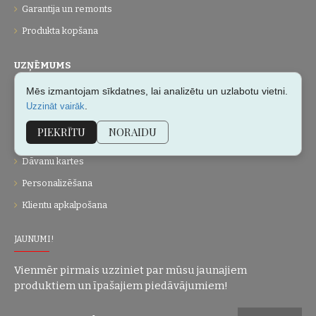
Garantija un remonts
Produkta kopšana
UZŅĒMUMS
Mēs izmantojam sīkdatnes, lai analizētu un uzlabotu vietni.
Par mums
.
Uzzināt vairāk
Kontakti
PIEKRĪTU
NORAIDU
Vietnes karte
Dāvanu kartes
Personalizēšana
Klientu apkalpošana
JAUNUMI!
Vienmēr pirmais uzziniet par mūsu jaunajiem
produktiem un īpašajiem piedāvājumiem!