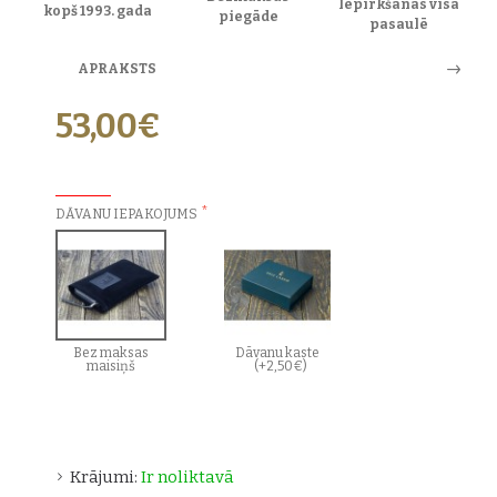
Iepirkšanās visā
kopš 1993. gada
piegāde
pasaulē
APRAKSTS
53,00€
PAPILDU IZVĒLES:
DĀVANU IEPAKOJUMS
Bez maksas
Dāvanu kaste
maisiņš
(+2,50€)
Krājumi:
Ir noliktavā