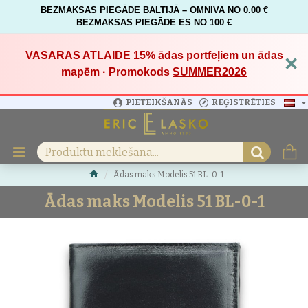
BEZMAKSAS PIEGĀDE BALTIJĀ – OMNIVA NO 0.00 €
BEZMAKSAS PIEGĀDE ES NO 100 €
VASARAS ATLAIDE 15%
ādas portfeļiem un ādas
×
mapēm · Promokods
SUMMER2026
PIETEIKŠANĀS
REĢISTRĒTIES
Ādas maks Modelis 51 BL-0-1
Ādas maks Modelis 51 BL-0-1