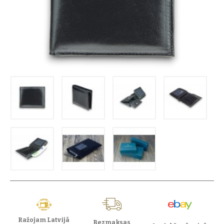
Ražojam Latvijā
Bezmaksas