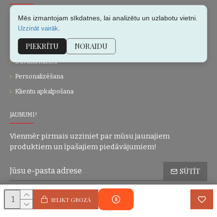
Par mums
Mēs izmantojam sīkdatnes, lai analizētu un uzlabotu vietni.
.
Uzzināt vairāk
Kontakti
PIEKRĪTU
NORAIDU
Vietnes karte
Dāvanu kartes
Personalizēšana
Klientu apkalpošana
JAUNUMI!
Vienmēr pirmais uzziniet par mūsu jaunajiem
produktiem un īpašajiem piedāvājumiem!
SŪTĪT
Konfidencialitātes politika
Esmu iepazinies(-usies) ar sadaļu
un
IELIKT GROZĀ
piekrītu visiem minētajiem noteikumiem