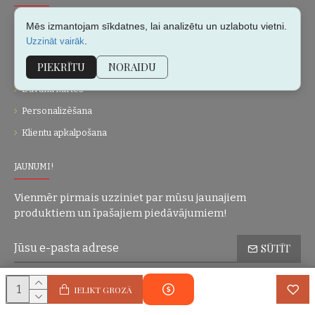
Par mums
Mēs izmantojam sīkdatnes, lai analizētu un uzlabotu vietni.
.
Uzzināt vairāk
Kontakti
PIEKRĪTU
NORAIDU
Vietnes karte
Dāvanu kartes
Personalizēšana
Klientu apkalpošana
JAUNUMI!
Vienmēr pirmais uzziniet par mūsu jaunajiem
produktiem un īpašajiem piedāvājumiem!
SŪTĪT
Konfidencialitātes politika
Esmu iepazinies(-usies) ar sadaļu
un
IELIKT GROZĀ
piekrītu visiem minētajiem noteikumiem