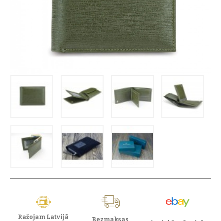
Ražojam Latvijā
Bezmaksas