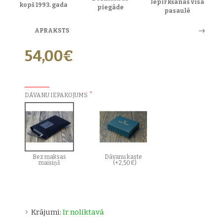
Iepirkšanās visā
kopš 1993. gada
piegāde
pasaulē
APRAKSTS
54,00€
PAPILDU IZVĒLES:
DĀVANU IEPAKOJUMS
Bez maksas
Dāvanu kaste
maisiņš
(+2,50€)
Krājumi:
Ir noliktavā