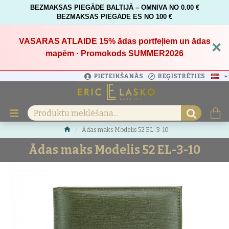
BEZMAKSAS PIEGĀDE BALTIJĀ – OMNIVA NO 0.00 €
BEZMAKSAS PIEGĀDE ES NO 100 €
VASARAS ATLAIDE 15%
ādas portfeļiem un ādas
×
mapēm · Promokods
SUMMER2026
PIETEIKŠANĀS
REĢISTRĒTIES
Ādas maks Modelis 52 EL-3-10
Ādas maks Modelis 52 EL-3-10